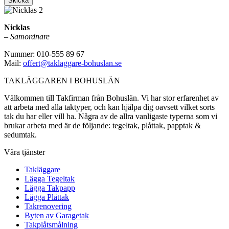
Skicka
Nicklas
– Samordnare
Nummer: 010-555 89 67
Mail:
offert@taklaggare-bohuslan.se
TAKLÄGGAREN I BOHUSLÄN
Välkommen till Takfirman från Bohuslän. Vi har stor erfarenhet av
att arbeta med alla taktyper, och kan hjälpa dig oavsett vilket sorts
tak du har eller vill ha. Några av de allra vanligaste typerna som vi
brukar arbeta med är de följande: tegeltak, plåttak, papptak &
sedumtak.
Våra tjänster
Takläggare
Lägga Tegeltak
Lägga Takpapp
Lägga Plåttak
Takrenovering
Byten av Garagetak
Takplåtsmålning