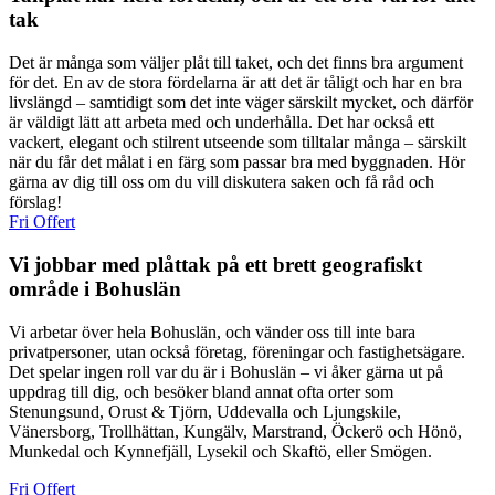
tak
Det är många som väljer plåt till taket, och det finns bra argument
för det. En av de stora fördelarna är att det är tåligt och har en bra
livslängd – samtidigt som det inte väger särskilt mycket, och därför
är väldigt lätt att arbeta med och underhålla. Det har också ett
vackert, elegant och stilrent utseende som tilltalar många – särskilt
när du får det målat i en färg som passar bra med byggnaden. Hör
gärna av dig till oss om du vill diskutera saken och få råd och
förslag!
Fri Offert
Vi jobbar med plåttak på ett brett geografiskt
område i Bohuslän
Vi arbetar över hela Bohuslän, och vänder oss till inte bara
privatpersoner, utan också företag, föreningar och fastighetsägare.
Det spelar ingen roll var du är i Bohuslän – vi åker gärna ut på
uppdrag till dig, och besöker bland annat ofta orter som
Stenungsund, Orust & Tjörn, Uddevalla och Ljungskile,
Vänersborg, Trollhättan, Kungälv, Marstrand, Öckerö och Hönö,
Munkedal och Kynnefjäll, Lysekil och Skaftö, eller Smögen.
Fri Offert