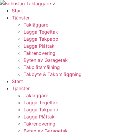
Skip
to
Start
content
Tjänster
Takläggare
Lägga Tegeltak
Lägga Takpapp
Lägga Plåttak
Takrenovering
Byten av Garagetak
Takplåtsmålning
Takbyte & Takomläggning
Start
Tjänster
Takläggare
Lägga Tegeltak
Lägga Takpapp
Lägga Plåttak
Takrenovering
Byten av Garagetak