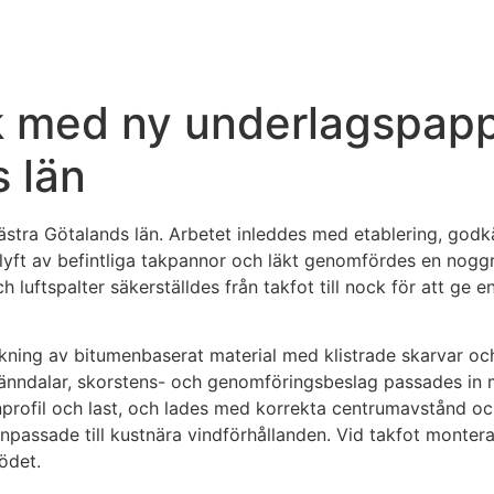
 med ny underlagspapp 
s län
, Västra Götalands län. Arbetet inleddes med etablering, go
 avlyft av befintliga takpannor och läkt genomfördes en nog
 luftspalter säkerställdes från takfot till nock för att ge e
ing av bitumenbaserat material med klistrade skarvar och r
 ränndalar, skorstens- och genomföringsbeslag passades in
profil och last, och lades med korrekta centrumavstånd och
 anpassade till kustnära vindförhållanden. Vid takfot monte
lödet.