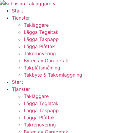
Skip
to
Start
content
Tjänster
Takläggare
Lägga Tegeltak
Lägga Takpapp
Lägga Plåttak
Takrenovering
Byten av Garagetak
Takplåtsmålning
Takbyte & Takomläggning
Start
Tjänster
Takläggare
Lägga Tegeltak
Lägga Takpapp
Lägga Plåttak
Takrenovering
Byten av Garagetak