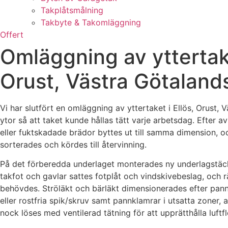
Takplåtsmålning
Takbyte & Takomläggning
Offert
Omläggning av yttertak
Orust, Västra Götaland
Vi har slutfört en omläggning av yttertaket i Ellös, Orust
ytor så att taket kunde hållas tätt varje arbetsdag. Efter
eller fuktskadade brädor byttes ut till samma dimension, och
sorterades och kördes till återvinning.
På det förberedda underlaget monterades ny underlagstäckn
takfot och gavlar sattes fotplåt och vindskivebeslag, och
behövdes. Ströläkt och bärläkt dimensionerades efter pann
eller rostfria spik/skruv samt pannklamrar i utsatta zoner,
nock löses med ventilerad tätning för att upprätthålla luftf