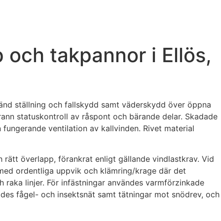
och takpannor i Ellös,
dkänd ställning och fallskydd samt väderskydd över öppna
grann statuskontroll av råspont och bärande delar. Skadade
n fungerande ventilation av kallvinden. Rivet material
ätt överlapp, förankrat enligt gällande vindlastkrav. Vid
 med ordentliga uppvik och klämring/krage där det
 raka linjer. För infästningar användes varmförzinkade
rades fågel- och insektsnät samt tätningar mot snödrev, och