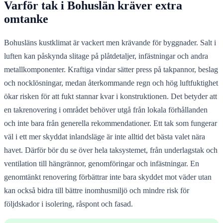
Varför tak i Bohuslän kräver extra
omtanke
Bohusläns kustklimat är vackert men krävande för byggnader. Salt i
luften kan påskynda slitage på plåtdetaljer, infästningar och andra
metallkomponenter. Kraftiga vindar sätter press på takpannor, beslag
och nocklösningar, medan återkommande regn och hög luftfuktighet
ökar risken för att fukt stannar kvar i konstruktionen. Det betyder att
en takrenovering i området behöver utgå från lokala förhållanden
och inte bara från generella rekommendationer. Ett tak som fungerar
väl i ett mer skyddat inlandsläge är inte alltid det bästa valet nära
havet. Därför bör du se över hela taksystemet, från underlagstak och
ventilation till hängrännor, genomföringar och infästningar. En
genomtänkt renovering förbättrar inte bara skyddet mot väder utan
kan också bidra till bättre inomhusmiljö och mindre risk för
följdskador i isolering, råspont och fasad.