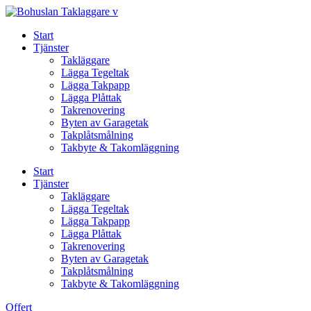
Skip
to
Start
content
Tjänster
Takläggare
Lägga Tegeltak
Lägga Takpapp
Lägga Plåttak
Takrenovering
Byten av Garagetak
Takplåtsmålning
Takbyte & Takomläggning
Start
Tjänster
Takläggare
Lägga Tegeltak
Lägga Takpapp
Lägga Plåttak
Takrenovering
Byten av Garagetak
Takplåtsmålning
Takbyte & Takomläggning
Offert