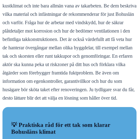
kustklimat och inte bara allmän vana av takarbeten. Be dem beskriva
vilka material och infästningar de rekommenderar för just Bohuslän
och varför. Fråga hur de arbetar med vindskydd, hur de säkrar
plåtdetaljer mot korrosion och hur de bedömer ventilationen i den
befintliga takkonstruktionen. Det är också värdefullt att få veta hur
de hanterar övergångar mellan olika byggdelar, till exempel mellan
tak och skorsten eller runt takkupor och genomföringar. En erfaren
aktör ska kunna peka ut riskzoner på ditt hus och förklara vilka
åtgärder som förebygger framtida fuktproblem. Be även om
information om egenkontroller, garantivillkor och hur du som
husägare bör sköta taket efter renoveringen. Ju tydligare svar du får,
desto lättare blir det att välja en lösning som håller över tid.
💡 Praktiska råd för ett tak som klarar
Bohusläns klimat