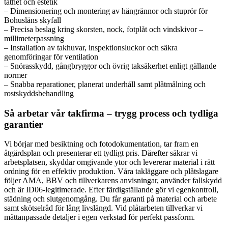
täthet och estetik
– Dimensionering och montering av hängrännor och stuprör för
Bohusläns skyfall
– Precisa beslag kring skorsten, nock, fotplåt och vindskivor –
millimeterpassning
– Installation av takhuvar, inspektionsluckor och säkra
genomföringar för ventilation
– Snörasskydd, gångbryggor och övrig taksäkerhet enligt gällande
normer
– Snabba reparationer, planerat underhåll samt plåtmålning och
rostskyddsbehandling
Så arbetar vår takfirma – trygg process och tydliga
garantier
Vi börjar med besiktning och fotodokumentation, tar fram en
åtgärdsplan och presenterar ett tydligt pris. Därefter säkrar vi
arbetsplatsen, skyddar omgivande ytor och levererar material i rätt
ordning för en effektiv produktion. Våra takläggare och plåtslagare
följer AMA, BBV och tillverkarens anvisningar, använder fallskydd
och är ID06-legitimerade. Efter färdigställande gör vi egenkontroll,
städning och slutgenomgång. Du får garanti på material och arbete
samt skötselråd för lång livslängd. Vid plåtarbeten tillverkar vi
måttanpassade detaljer i egen verkstad för perfekt passform.