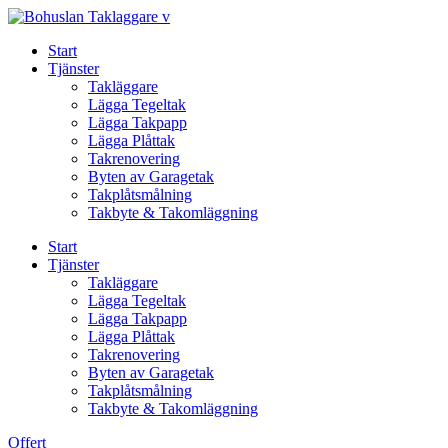
Skip
to
Start
content
Tjänster
Takläggare
Lägga Tegeltak
Lägga Takpapp
Lägga Plåttak
Takrenovering
Byten av Garagetak
Takplåtsmålning
Takbyte & Takomläggning
Start
Tjänster
Takläggare
Lägga Tegeltak
Lägga Takpapp
Lägga Plåttak
Takrenovering
Byten av Garagetak
Takplåtsmålning
Takbyte & Takomläggning
Offert