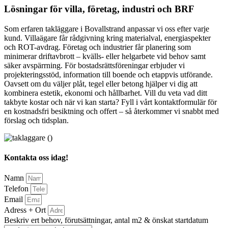
Lösningar för villa, företag, industri och BRF
Som erfaren takläggare i Bovallstrand anpassar vi oss efter varje
kund. Villaägare får rådgivning kring materialval, energiaspekter
och ROT-avdrag. Företag och industrier får planering som
minimerar driftavbrott – kvälls- eller helgarbete vid behov samt
säker avspärrning. För bostadsrättsföreningar erbjuder vi
projekteringsstöd, information till boende och etappvis utförande.
Oavsett om du väljer plåt, tegel eller betong hjälper vi dig att
kombinera estetik, ekonomi och hållbarhet. Vill du veta vad ditt
takbyte kostar och när vi kan starta? Fyll i vårt kontaktformulär för
en kostnadsfri besiktning och offert – så återkommer vi snabbt med
förslag och tidsplan.
Kontakta oss idag!
Namn
Telefon
Email
Adress + Ort
Beskriv ert behov, förutsättningar, antal m2 & önskat startdatum