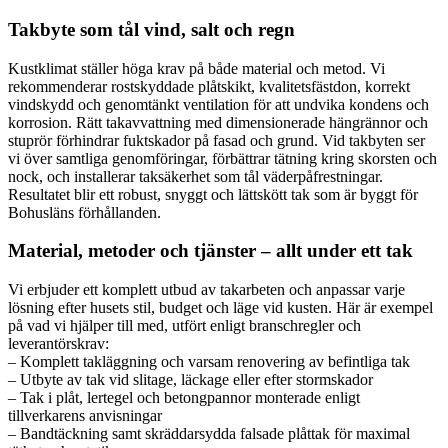
Takbyte som tål vind, salt och regn
Kustklimat ställer höga krav på både material och metod. Vi
rekommenderar rostskyddade plåtskikt, kvalitetsfästdon, korrekt
vindskydd och genomtänkt ventilation för att undvika kondens och
korrosion. Rätt takavvattning med dimensionerade hängrännor och
stuprör förhindrar fuktskador på fasad och grund. Vid takbyten ser
vi över samtliga genomföringar, förbättrar tätning kring skorsten och
nock, och installerar taksäkerhet som tål väderpåfrestningar.
Resultatet blir ett robust, snyggt och lättskött tak som är byggt för
Bohusläns förhållanden.
Material, metoder och tjänster – allt under ett tak
Vi erbjuder ett komplett utbud av takarbeten och anpassar varje
lösning efter husets stil, budget och läge vid kusten. Här är exempel
på vad vi hjälper till med, utfört enligt branschregler och
leverantörskrav:
– Komplett takläggning och varsam renovering av befintliga tak
– Utbyte av tak vid slitage, läckage eller efter stormskador
– Tak i plåt, lertegel och betongpannor monterade enligt
tillverkarens anvisningar
– Bandtäckning samt skräddarsydda falsade plåttak för maximal