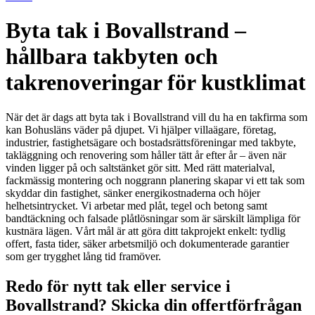
Byta tak i Bovallstrand –
hållbara takbyten och
takrenoveringar för kustklimat
När det är dags att byta tak i Bovallstrand vill du ha en takfirma som
kan Bohusläns väder på djupet. Vi hjälper villaägare, företag,
industrier, fastighetsägare och bostadsrättsföreningar med takbyte,
takläggning och renovering som håller tätt år efter år – även när
vinden ligger på och saltstänket gör sitt. Med rätt materialval,
fackmässig montering och noggrann planering skapar vi ett tak som
skyddar din fastighet, sänker energikostnaderna och höjer
helhetsintrycket. Vi arbetar med plåt, tegel och betong samt
bandtäckning och falsade plåtlösningar som är särskilt lämpliga för
kustnära lägen. Vårt mål är att göra ditt takprojekt enkelt: tydlig
offert, fasta tider, säker arbetsmiljö och dokumenterade garantier
som ger trygghet lång tid framöver.
Redo för nytt tak eller service i
Bovallstrand? Skicka din offertförfrågan