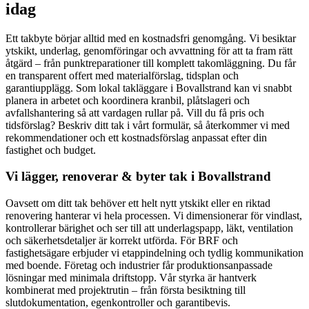
idag
Ett takbyte börjar alltid med en kostnadsfri genomgång. Vi besiktar
ytskikt, underlag, genomföringar och avvattning för att ta fram rätt
åtgärd – från punktreparationer till komplett takomläggning. Du får
en transparent offert med materialförslag, tidsplan och
garantiupplägg. Som lokal takläggare i Bovallstrand kan vi snabbt
planera in arbetet och koordinera kranbil, plåtslageri och
avfallshantering så att vardagen rullar på. Vill du få pris och
tidsförslag? Beskriv ditt tak i vårt formulär, så återkommer vi med
rekommendationer och ett kostnadsförslag anpassat efter din
fastighet och budget.
Vi lägger, renoverar & byter tak i Bovallstrand
Oavsett om ditt tak behöver ett helt nytt ytskikt eller en riktad
renovering hanterar vi hela processen. Vi dimensionerar för vindlast,
kontrollerar bärighet och ser till att underlagspapp, läkt, ventilation
och säkerhetsdetaljer är korrekt utförda. För BRF och
fastighetsägare erbjuder vi etappindelning och tydlig kommunikation
med boende. Företag och industrier får produktionsanpassade
lösningar med minimala driftstopp. Vår styrka är hantverk
kombinerat med projektrutin – från första besiktning till
slutdokumentation, egenkontroller och garantibevis.