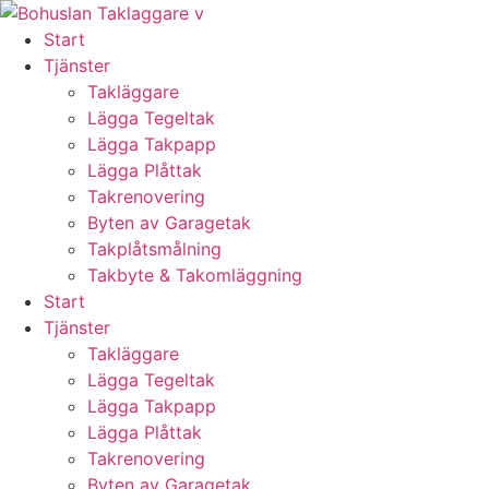
Skip
to
Start
content
Tjänster
Takläggare
Lägga Tegeltak
Lägga Takpapp
Lägga Plåttak
Takrenovering
Byten av Garagetak
Takplåtsmålning
Takbyte & Takomläggning
Start
Tjänster
Takläggare
Lägga Tegeltak
Lägga Takpapp
Lägga Plåttak
Takrenovering
Byten av Garagetak