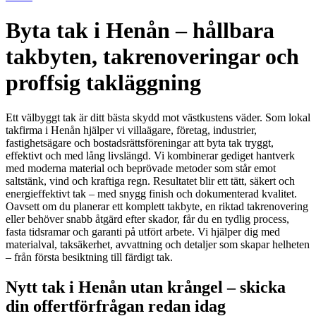
Byta tak i Henån – hållbara
takbyten, takrenoveringar och
proffsig takläggning
Ett välbyggt tak är ditt bästa skydd mot västkustens väder. Som lokal
takfirma i Henån hjälper vi villaägare, företag, industrier,
fastighetsägare och bostadsrättsföreningar att byta tak tryggt,
effektivt och med lång livslängd. Vi kombinerar gediget hantverk
med moderna material och beprövade metoder som står emot
saltstänk, vind och kraftiga regn. Resultatet blir ett tätt, säkert och
energieffektivt tak – med snygg finish och dokumenterad kvalitet.
Oavsett om du planerar ett komplett takbyte, en riktad takrenovering
eller behöver snabb åtgärd efter skador, får du en tydlig process,
fasta tidsramar och garanti på utfört arbete. Vi hjälper dig med
materialval, taksäkerhet, avvattning och detaljer som skapar helheten
– från första besiktning till färdigt tak.
Nytt tak i Henån utan krångel – skicka
din offertförfrågan redan idag