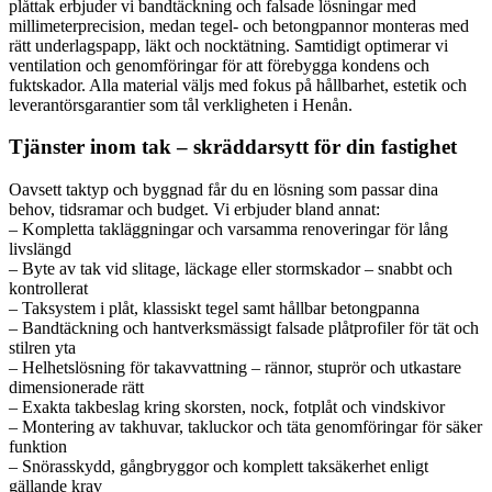
plåttak erbjuder vi bandtäckning och falsade lösningar med
millimeterprecision, medan tegel- och betongpannor monteras med
rätt underlagspapp, läkt och nocktätning. Samtidigt optimerar vi
ventilation och genomföringar för att förebygga kondens och
fuktskador. Alla material väljs med fokus på hållbarhet, estetik och
leverantörsgarantier som tål verkligheten i Henån.
Tjänster inom tak – skräddarsytt för din fastighet
Oavsett taktyp och byggnad får du en lösning som passar dina
behov, tidsramar och budget. Vi erbjuder bland annat:
– Kompletta takläggningar och varsamma renoveringar för lång
livslängd
– Byte av tak vid slitage, läckage eller stormskador – snabbt och
kontrollerat
– Taksystem i plåt, klassiskt tegel samt hållbar betongpanna
– Bandtäckning och hantverksmässigt falsade plåtprofiler för tät och
stilren yta
– Helhetslösning för takavvattning – rännor, stuprör och utkastare
dimensionerade rätt
– Exakta takbeslag kring skorsten, nock, fotplåt och vindskivor
– Montering av takhuvar, takluckor och täta genomföringar för säker
funktion
– Snörasskydd, gångbryggor och komplett taksäkerhet enligt
gällande krav