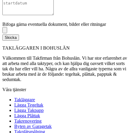
Bifoga gärna eventuella dokument, bilder eller ritningar
Bifoga gärna eventuella dokument, bilder eller ritningar
Skicka
TAKLÄGGAREN I BOHUSLÄN
Välkommen till Takfirman från Bohuslän. Vi har stor erfarenhet av
att arbeta med alla taktyper, och kan hjälpa dig oavsett vilket sorts
tak du har eller vill ha. Några av de allra vanligaste typerna som vi
brukar arbeta med är de följande: tegeltak, plåttak, papptak &
sedumtak.
Våra tjänster
Takläggare
Lägga Tegeltak
Lägga Takpapp
Lägga Plåttak
Takrenovering
Byten av Garagetak
Takplåtsmålning