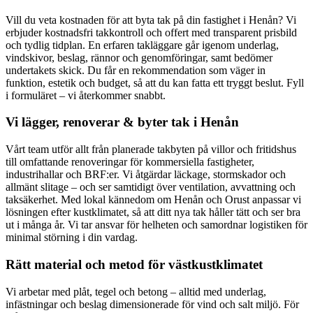
Vill du veta kostnaden för att byta tak på din fastighet i Henån? Vi
erbjuder kostnadsfri takkontroll och offert med transparent prisbild
och tydlig tidplan. En erfaren takläggare går igenom underlag,
vindskivor, beslag, rännor och genomföringar, samt bedömer
undertakets skick. Du får en rekommendation som väger in
funktion, estetik och budget, så att du kan fatta ett tryggt beslut. Fyll
i formuläret – vi återkommer snabbt.
Vi lägger, renoverar & byter tak i Henån
Vårt team utför allt från planerade takbyten på villor och fritidshus
till omfattande renoveringar för kommersiella fastigheter,
industrihallar och BRF:er. Vi åtgärdar läckage, stormskador och
allmänt slitage – och ser samtidigt över ventilation, avvattning och
taksäkerhet. Med lokal kännedom om Henån och Orust anpassar vi
lösningen efter kustklimatet, så att ditt nya tak håller tätt och ser bra
ut i många år. Vi tar ansvar för helheten och samordnar logistiken för
minimal störning i din vardag.
Rätt material och metod för västkustklimatet
Vi arbetar med plåt, tegel och betong – alltid med underlag,
infästningar och beslag dimensionerade för vind och salt miljö. För