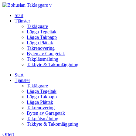
Skip
to
Start
content
Tjänster
Takläggare
Lägga Tegeltak
Lägga Takpapp
Lägga Plåttak
Takrenovering
Byten av Garagetak
Takplåtsmålning
Takbyte & Takomläggning
Start
Tjänster
Takläggare
Lägga Tegeltak
Lägga Takpapp
Lägga Plåttak
Takrenovering
Byten av Garagetak
Takplåtsmålning
Takbyte & Takomläggning
Offert