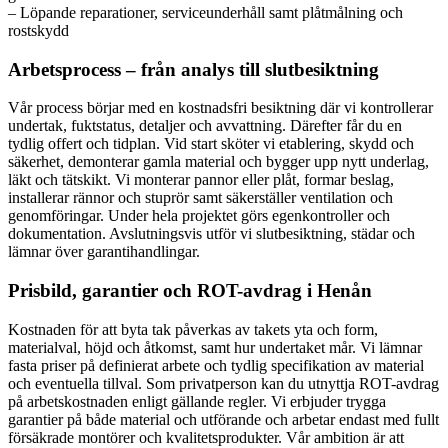
– Löpande reparationer, serviceunderhåll samt plåtmålning och
rostskydd
Arbetsprocess – från analys till slutbesiktning
Vår process börjar med en kostnadsfri besiktning där vi kontrollerar
undertak, fuktstatus, detaljer och avvattning. Därefter får du en
tydlig offert och tidplan. Vid start sköter vi etablering, skydd och
säkerhet, demonterar gamla material och bygger upp nytt underlag,
läkt och tätskikt. Vi monterar pannor eller plåt, formar beslag,
installerar rännor och stuprör samt säkerställer ventilation och
genomföringar. Under hela projektet görs egenkontroller och
dokumentation. Avslutningsvis utför vi slutbesiktning, städar och
lämnar över garantihandlingar.
Prisbild, garantier och ROT-avdrag i Henån
Kostnaden för att byta tak påverkas av takets yta och form,
materialval, höjd och åtkomst, samt hur undertaket mår. Vi lämnar
fasta priser på definierat arbete och tydlig specifikation av material
och eventuella tillval. Som privatperson kan du utnyttja ROT-avdrag
på arbetskostnaden enligt gällande regler. Vi erbjuder trygga
garantier på både material och utförande och arbetar endast med fullt
försäkrade montörer och kvalitetsprodukter. Vår ambition är att