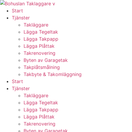
Skip
to
Start
content
Tjänster
Takläggare
Lägga Tegeltak
Lägga Takpapp
Lägga Plåttak
Takrenovering
Byten av Garagetak
Takplåtsmålning
Takbyte & Takomläggning
Start
Tjänster
Takläggare
Lägga Tegeltak
Lägga Takpapp
Lägga Plåttak
Takrenovering
Byten av Garagetak