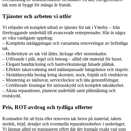
tak som är byggt för många år framåt.
Tjänster och arbeten vi utför
Vi erbjuder ett komplett utbud av tjänster för tak i Ytterby – från
förebyggande underhåll till avancerade entreprenader. Här är några
av våra vanligaste uppdrag:
– Kompletta takläggningar och varsamma renoveringar av befintliga
tak.
– Helhetsbyte av tak vid ålder, läckage eller stormskador.
– Utförande i plåt, tegel och betong – alltid rätt material för huset.
– Elegant bandtäckning och hantverksmässigt falsade plåttak.
– Effektiv takavvattning med måttanpassade hängrännor och stuprör.
– Skräddarsydda beslag kring skorsten, nock, fotplåt och vindskivor.
– Montering av takhuvar, serviceluckor och täta genomföringar.
– Certifierade lösningar för snörasskydd och komplett taksäkerhet.
– Akuta reparationer, planerat underhåll samt plåtmålning och
rostskydd.
Pris, ROT-avdrag och tydliga offerter
Kostnaden för att byta eller renovera tak beror på material, takets
storlek, höjd, detaljer och eventuella reparationsbehov i underlaget.
Vi lämnar alltid en transparent offert där det framgår exakt vad som