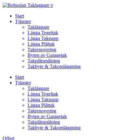
Skip
to
Start
content
Tjänster
Takläggare
Lägga Tegeltak
Lägga Takpapp
Lägga Plåttak
Takrenovering
Byten av Garagetak
Takplåtsmålning
Takbyte & Takomläggning
Start
Tjänster
Takläggare
Lägga Tegeltak
Lägga Takpapp
Lägga Plåttak
Takrenovering
Byten av Garagetak
Takplåtsmålning
Takbyte & Takomläggning
Offert