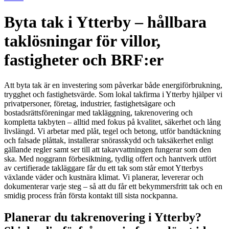
Byta tak i Ytterby – hållbara
taklösningar för villor,
fastigheter och BRF:er
Att byta tak är en investering som påverkar både energiförbrukning,
trygghet och fastighetsvärde. Som lokal takfirma i Ytterby hjälper vi
privatpersoner, företag, industrier, fastighetsägare och
bostadsrättsföreningar med takläggning, takrenovering och
kompletta takbyten – alltid med fokus på kvalitet, säkerhet och lång
livslängd. Vi arbetar med plåt, tegel och betong, utför bandtäckning
och falsade plåttak, installerar snörasskydd och taksäkerhet enligt
gällande regler samt ser till att takavvattningen fungerar som den
ska. Med noggrann förbesiktning, tydlig offert och hantverk utfört
av certifierade takläggare får du ett tak som står emot Ytterbys
växlande väder och kustnära klimat. Vi planerar, levererar och
dokumenterar varje steg – så att du får ett bekymmersfritt tak och en
smidig process från första kontakt till sista nockpanna.
Planerar du takrenovering i Ytterby?