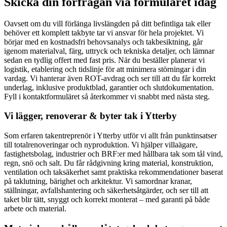
Skicka din förfrågan via formuläret idag
Oavsett om du vill förlänga livslängden på ditt befintliga tak eller
behöver ett komplett takbyte tar vi ansvar för hela projektet. Vi
börjar med en kostnadsfri behovsanalys och takbesiktning, går
igenom materialval, färg, uttryck och tekniska detaljer, och lämnar
sedan en tydlig offert med fast pris. När du beställer planerar vi
logistik, etablering och tidslinje för att minimera störningar i din
vardag. Vi hanterar även ROT-avdrag och ser till att du får korrekt
underlag, inklusive produktblad, garantier och slutdokumentation.
Fyll i kontaktformuläret så återkommer vi snabbt med nästa steg.
Vi lägger, renoverar & byter tak i Ytterby
Som erfaren takentreprenör i Ytterby utför vi allt från punktinsatser
till totalrenoveringar och nyproduktion. Vi hjälper villaägare,
fastighetsbolag, industrier och BRF:er med hållbara tak som tål vind,
regn, snö och salt. Du får rådgivning kring material, konstruktion,
ventilation och taksäkerhet samt praktiska rekommendationer baserat
på taklutning, bärighet och arkitektur. Vi samordnar kranar,
ställningar, avfallshantering och säkerhetsåtgärder, och ser till att
taket blir tätt, snyggt och korrekt monterat – med garanti på både
arbete och material.