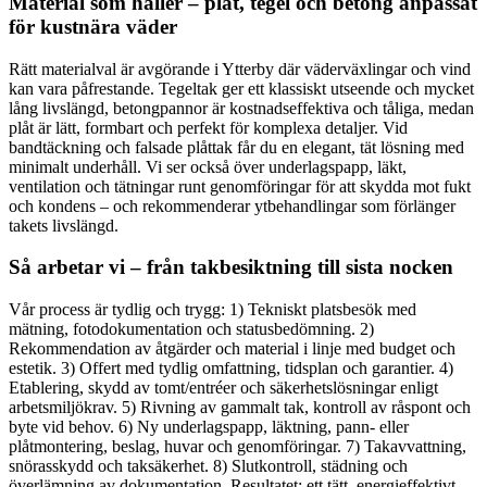
Material som håller – plåt, tegel och betong anpassat
för kustnära väder
Rätt materialval är avgörande i Ytterby där väderväxlingar och vind
kan vara påfrestande. Tegeltak ger ett klassiskt utseende och mycket
lång livslängd, betongpannor är kostnadseffektiva och tåliga, medan
plåt är lätt, formbart och perfekt för komplexa detaljer. Vid
bandtäckning och falsade plåttak får du en elegant, tät lösning med
minimalt underhåll. Vi ser också över underlagspapp, läkt,
ventilation och tätningar runt genomföringar för att skydda mot fukt
och kondens – och rekommenderar ytbehandlingar som förlänger
takets livslängd.
Så arbetar vi – från takbesiktning till sista nocken
Vår process är tydlig och trygg: 1) Tekniskt platsbesök med
mätning, fotodokumentation och statusbedömning. 2)
Rekommendation av åtgärder och material i linje med budget och
estetik. 3) Offert med tydlig omfattning, tidsplan och garantier. 4)
Etablering, skydd av tomt/entréer och säkerhetslösningar enligt
arbetsmiljökrav. 5) Rivning av gammalt tak, kontroll av råspont och
byte vid behov. 6) Ny underlagspapp, läktning, pann- eller
plåtmontering, beslag, huvar och genomföringar. 7) Takavvattning,
snörasskydd och taksäkerhet. 8) Slutkontroll, städning och
överlämning av dokumentation. Resultatet: ett tätt, energieffektivt