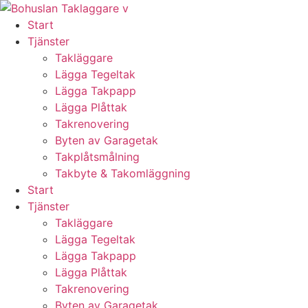
Skip
to
Start
content
Tjänster
Takläggare
Lägga Tegeltak
Lägga Takpapp
Lägga Plåttak
Takrenovering
Byten av Garagetak
Takplåtsmålning
Takbyte & Takomläggning
Start
Tjänster
Takläggare
Lägga Tegeltak
Lägga Takpapp
Lägga Plåttak
Takrenovering
Byten av Garagetak