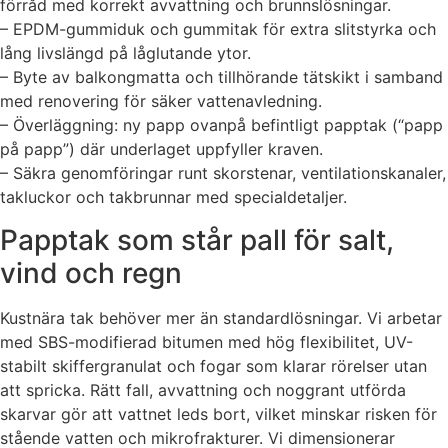
förråd med korrekt avvattning och brunnslösningar.
– EPDM-gummiduk och gummitak för extra slitstyrka och
lång livslängd på låglutande ytor.
– Byte av balkongmatta och tillhörande tätskikt i samband
med renovering för säker vattenavledning.
– Överläggning: ny papp ovanpå befintligt papptak (“papp
på papp”) där underlaget uppfyller kraven.
– Säkra genomföringar runt skorstenar, ventilationskanaler,
takluckor och takbrunnar med specialdetaljer.
Papptak som står pall för salt,
vind och regn
Kustnära tak behöver mer än standardlösningar. Vi arbetar
med SBS-modifierad bitumen med hög flexibilitet, UV-
stabilt skiffergranulat och fogar som klarar rörelser utan
att spricka. Rätt fall, avvattning och noggrant utförda
skarvar gör att vattnet leds bort, vilket minskar risken för
stående vatten och mikrofrakturer. Vi dimensionerar