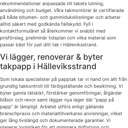
rekommendationer anpassade till takets lutning,
användning och budget. Våra takmontörer är certifierade
på både bitumen- och gummidukslösningar och arbetar
alltid säkert med godkända fallskydd. Fyll i
kontaktformuläret så återkommer vi snabbt med
prisförslag, preliminär tidsplan och vilka material som
passar bäst för just ditt tak i Hälleviksstrand.
Vi lägger, renoverar & byter
takpapp i Hälleviksstrand
Som lokala specialister på papptak tar vi hand om allt från
grundlig takkontroll till färdigställande och besiktning. Vi
byter gamla tätskikt, förstärker genomföringar, åtgärdar
blåsor och revor samt lägger nya lager där ”papp på
papp” är lämpligt. Arbetet utförs enligt gällande
branschpraxis och materialtillverkares anvisningar, vilket
ger lång livslängd och dokumenterade garantier. Vi
planerar logistiken för att minimera driftstopp och