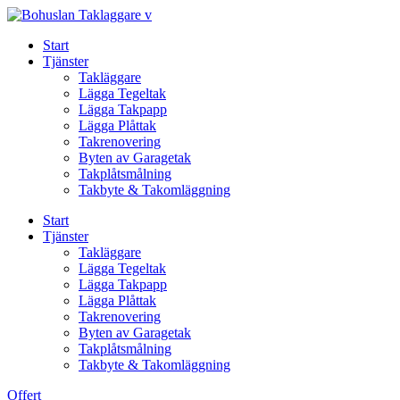
Skip
to
Start
content
Tjänster
Takläggare
Lägga Tegeltak
Lägga Takpapp
Lägga Plåttak
Takrenovering
Byten av Garagetak
Takplåtsmålning
Takbyte & Takomläggning
Start
Tjänster
Takläggare
Lägga Tegeltak
Lägga Takpapp
Lägga Plåttak
Takrenovering
Byten av Garagetak
Takplåtsmålning
Takbyte & Takomläggning
Offert