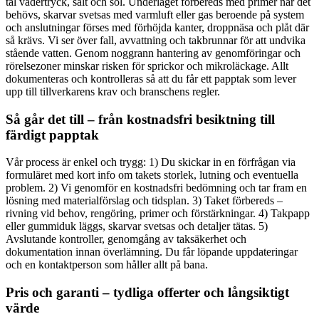
tål vädertryck, salt och sol. Underlaget förbereds med primer när det
behövs, skarvar svetsas med varmluft eller gas beroende på system
och anslutningar förses med förhöjda kanter, droppnäsa och plåt där
så krävs. Vi ser över fall, avvattning och takbrunnar för att undvika
stående vatten. Genom noggrann hantering av genomföringar och
rörelsezoner minskar risken för sprickor och mikroläckage. Allt
dokumenteras och kontrolleras så att du får ett papptak som lever
upp till tillverkarens krav och branschens regler.
Så går det till – från kostnadsfri besiktning till
färdigt papptak
Vår process är enkel och trygg: 1) Du skickar in en förfrågan via
formuläret med kort info om takets storlek, lutning och eventuella
problem. 2) Vi genomför en kostnadsfri bedömning och tar fram en
lösning med materialförslag och tidsplan. 3) Taket förbereds –
rivning vid behov, rengöring, primer och förstärkningar. 4) Takpapp
eller gummiduk läggs, skarvar svetsas och detaljer tätas. 5)
Avslutande kontroller, genomgång av taksäkerhet och
dokumentation innan överlämning. Du får löpande uppdateringar
och en kontaktperson som håller allt på bana.
Pris och garanti – tydliga offerter och långsiktigt
värde