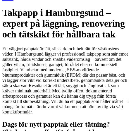
Takpapp i Hamburgsund –
expert på läggning, renovering
och tätskikt för hållbara tak
Ett välgjort papptak är lätt, slitstarkt och helt rätt för västkustens
väder. I Hamburgsund lägger vi professionell takpapp som står emot
saltstänk, hårda vindar och snabba väderomslag – oavsett om det
gäller villan, fritidshuset, garaget, förrådet eller en kommersiell
fastighet. Vi arbetar med moderna, SBS-modifierade
bitumenprodukter och gummiduk (EPDM) där det passar bäst, och
vi lägger stor vikt vid korrekt underarbete, genomtänkta detaljer och
säkra skarvar. Resultatet är ett tätt, snyggt och långlivat tak som
kräver minimalt underhåll. Med tydlig offert, dokumenterad
arbetsprocess och garantier kan du känna dig trygg från första
kontakt till slutbesiktning. Vill du ha ett papptak som håller måttet – i
många år framåt – är du varmt välkommen att höra av dig via vårt
kontaktformulär.
Dags för nytt papptak eller tätning?