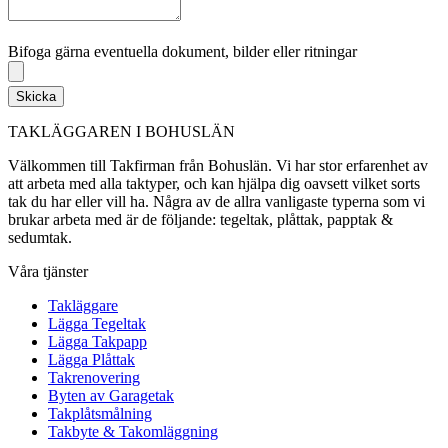
Bifoga gärna eventuella dokument, bilder eller ritningar
Bifoga gärna eventuella dokument, bilder eller ritningar
Skicka
TAKLÄGGAREN I BOHUSLÄN
Välkommen till Takfirman från Bohuslän. Vi har stor erfarenhet av
att arbeta med alla taktyper, och kan hjälpa dig oavsett vilket sorts
tak du har eller vill ha. Några av de allra vanligaste typerna som vi
brukar arbeta med är de följande: tegeltak, plåttak, papptak &
sedumtak.
Våra tjänster
Takläggare
Lägga Tegeltak
Lägga Takpapp
Lägga Plåttak
Takrenovering
Byten av Garagetak
Takplåtsmålning
Takbyte & Takomläggning