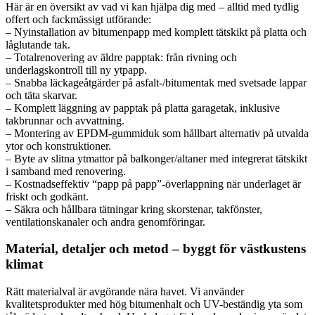
Här är en översikt av vad vi kan hjälpa dig med – alltid med tydlig
offert och fackmässigt utförande:
– Nyinstallation av bitumenpapp med komplett tätskikt på platta och
låglutande tak.
– Totalrenovering av äldre papptak: från rivning och
underlagskontroll till ny ytpapp.
– Snabba läckageåtgärder på asfalt-/bitumentak med svetsade lappar
och täta skarvar.
– Komplett läggning av papptak på platta garagetak, inklusive
takbrunnar och avvattning.
– Montering av EPDM-gummiduk som hållbart alternativ på utvalda
ytor och konstruktioner.
– Byte av slitna ytmattor på balkonger/altaner med integrerat tätskikt
i samband med renovering.
– Kostnadseffektiv “papp på papp”-överlappning när underlaget är
friskt och godkänt.
– Säkra och hållbara tätningar kring skorstenar, takfönster,
ventilationskanaler och andra genomföringar.
Material, detaljer och metod – byggt för västkustens
klimat
Rätt materialval är avgörande nära havet. Vi använder
kvalitetsprodukter med hög bitumenhalt och UV-beständig yta som