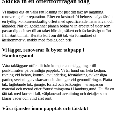
Skicka in en offertförfrågan idag
Vi hjälper dig att välja rätt lösning för just ditt tak: ny läggning,
renovering eller reparation. Efter en kostnadsfri behovsanalys får du
en tydlig, konkurrenskraftig offert med specificerade materialval och
åtgärder. När du godkänner planen bokar vi in arbetet på tider som
passar dig och ser till att taket blir tätt, säkert och fackmässigt utfört
från start till mål. Berätta kort om ditt tak via formuläret så
återkommer vi snabbt med förslag och pris.
Vi lägger, renoverar & byter takpapp i
Hamburgsund
Våra takläggare utför allt från kompletta omläggningar till
punktinsatser på befintliga papptak. Vi tar hand om hela kedjan:
rivning vid behov, kontroll av underlag, förstärkning av känsliga
partier, svetsning av skarvar och tätningar vid genomföringar. Platta
tak, låglutande tak, garage, förråd och balkonger – vi anpassar
material och metod efter förutsättningarna i Hamburgsund. Du får ett
tätt tak med korrekt fall, välplanerad avvattning och detaljer som
klarar väder och vind året runt.
Våra tjänster inom papptak och tätskikt