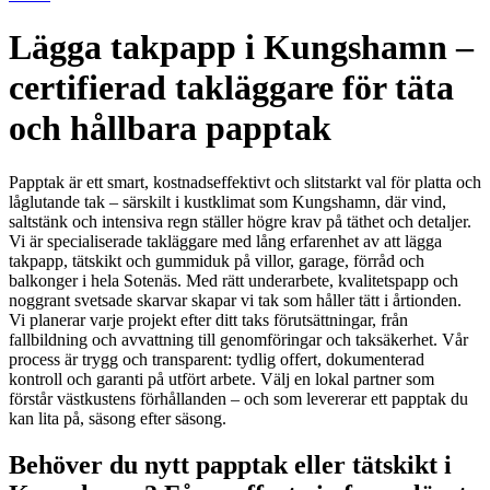
Lägga takpapp i Kungshamn –
certifierad takläggare för täta
och hållbara papptak
Papptak är ett smart, kostnadseffektivt och slitstarkt val för platta och
låglutande tak – särskilt i kustklimat som Kungshamn, där vind,
saltstänk och intensiva regn ställer högre krav på täthet och detaljer.
Vi är specialiserade takläggare med lång erfarenhet av att lägga
takpapp, tätskikt och gummiduk på villor, garage, förråd och
balkonger i hela Sotenäs. Med rätt underarbete, kvalitetspapp och
noggrant svetsade skarvar skapar vi tak som håller tätt i årtionden.
Vi planerar varje projekt efter ditt taks förutsättningar, från
fallbildning och avvattning till genomföringar och taksäkerhet. Vår
process är trygg och transparent: tydlig offert, dokumenterad
kontroll och garanti på utfört arbete. Välj en lokal partner som
förstår västkustens förhållanden – och som levererar ett papptak du
kan lita på, säsong efter säsong.
Behöver du nytt papptak eller tätskikt i