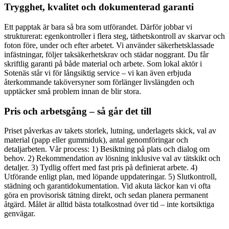
Trygghet, kvalitet och dokumenterad garanti
Ett papptak är bara så bra som utförandet. Därför jobbar vi
strukturerat: egenkontroller i flera steg, täthetskontroll av skarvar och
foton före, under och efter arbetet. Vi använder säkerhetsklassade
infästningar, följer taksäkerhetskrav och städar noggrant. Du får
skriftlig garanti på både material och arbete. Som lokal aktör i
Sotenäs står vi för långsiktig service – vi kan även erbjuda
återkommande taköversyner som förlänger livslängden och
upptäcker små problem innan de blir stora.
Pris och arbetsgång – så går det till
Priset påverkas av takets storlek, lutning, underlagets skick, val av
material (papp eller gummiduk), antal genomföringar och
detaljarbeten. Vår process: 1) Besiktning på plats och dialog om
behov. 2) Rekommendation av lösning inklusive val av tätskikt och
detaljer. 3) Tydlig offert med fast pris på definierat arbete. 4)
Utförande enligt plan, med löpande uppdateringar. 5) Slutkontroll,
städning och garantidokumentation. Vid akuta läckor kan vi ofta
göra en provisorisk tätning direkt, och sedan planera permanent
åtgärd. Målet är alltid bästa totalkostnad över tid – inte kortsiktiga
genvägar.