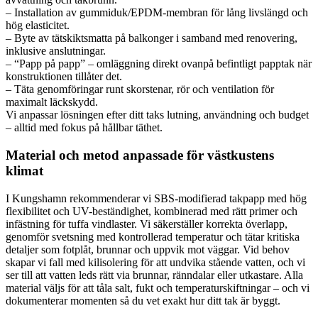
– Installation av gummiduk/EPDM-membran för lång livslängd och
hög elasticitet.
– Byte av tätskiktsmatta på balkonger i samband med renovering,
inklusive anslutningar.
– “Papp på papp” – omläggning direkt ovanpå befintligt papptak när
konstruktionen tillåter det.
– Täta genomföringar runt skorstenar, rör och ventilation för
maximalt läckskydd.
Vi anpassar lösningen efter ditt taks lutning, användning och budget
– alltid med fokus på hållbar täthet.
Material och metod anpassade för västkustens
klimat
I Kungshamn rekommenderar vi SBS-modifierad takpapp med hög
flexibilitet och UV-beständighet, kombinerad med rätt primer och
infästning för tuffa vindlaster. Vi säkerställer korrekta överlapp,
genomför svetsning med kontrollerad temperatur och tätar kritiska
detaljer som fotplåt, brunnar och uppvik mot väggar. Vid behov
skapar vi fall med kilisolering för att undvika stående vatten, och vi
ser till att vatten leds rätt via brunnar, ränndalar eller utkastare. Alla
material väljs för att tåla salt, fukt och temperaturskiftningar – och vi
dokumenterar momenten så du vet exakt hur ditt tak är byggt.