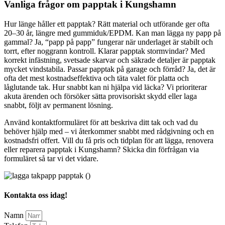
Vanliga frågor om papptak i Kungshamn
Hur länge håller ett papptak? Rätt material och utförande ger ofta
20–30 år, längre med gummiduk/EPDM. Kan man lägga ny papp på
gammal? Ja, “papp på papp” fungerar när underlaget är stabilt och
torrt, efter noggrann kontroll. Klarar papptak stormvindar? Med
korrekt infästning, svetsade skarvar och säkrade detaljer är papptak
mycket vindstabila. Passar papptak på garage och förråd? Ja, det är
ofta det mest kostnadseffektiva och täta valet för platta och
låglutande tak. Hur snabbt kan ni hjälpa vid läcka? Vi prioriterar
akuta ärenden och försöker sätta provisoriskt skydd eller laga
snabbt, följt av permanent lösning.
Använd kontaktformuläret för att beskriva ditt tak och vad du
behöver hjälp med – vi återkommer snabbt med rådgivning och en
kostnadsfri offert. Vill du få pris och tidplan för att lägga, renovera
eller reparera papptak i Kungshamn? Skicka din förfrågan via
formuläret så tar vi det vidare.
Kontakta oss idag!
Namn