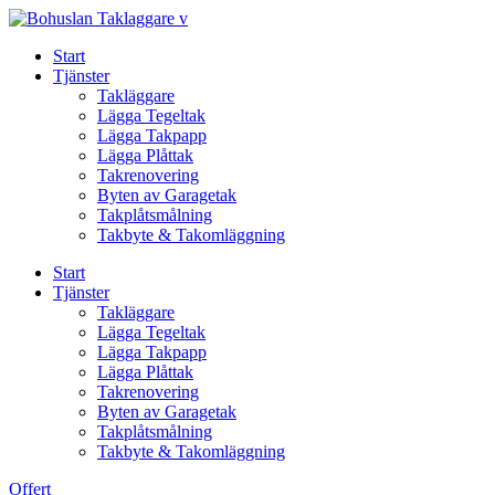
Skip
to
Start
content
Tjänster
Takläggare
Lägga Tegeltak
Lägga Takpapp
Lägga Plåttak
Takrenovering
Byten av Garagetak
Takplåtsmålning
Takbyte & Takomläggning
Start
Tjänster
Takläggare
Lägga Tegeltak
Lägga Takpapp
Lägga Plåttak
Takrenovering
Byten av Garagetak
Takplåtsmålning
Takbyte & Takomläggning
Offert