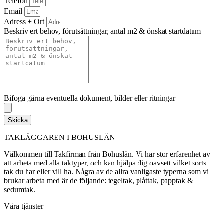
Telefon
Email
Adress + Ort
Beskriv ert behov, förutsättningar, antal m2 & önskat startdatum
Bifoga gärna eventuella dokument, bilder eller ritningar
Bifoga gärna eventuella dokument, bilder eller ritningar
Skicka
TAKLÄGGAREN I BOHUSLÄN
Välkommen till Takfirman från Bohuslän. Vi har stor erfarenhet av
att arbeta med alla taktyper, och kan hjälpa dig oavsett vilket sorts
tak du har eller vill ha. Några av de allra vanligaste typerna som vi
brukar arbeta med är de följande: tegeltak, plåttak, papptak &
sedumtak.
Våra tjänster