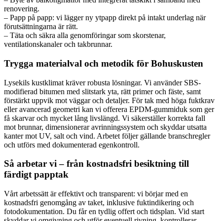
renovering.
– Papp på papp: vi lägger ny ytpapp direkt på intakt underlag när
förutsättningarna är rätt.
– Täta och säkra alla genomföringar som skorstenar,
ventilationskanaler och takbrunnar.
Trygga materialval och metodik för Bohuskusten
Lysekils kustklimat kräver robusta lösningar. Vi använder SBS-
modifierad bitumen med slitstark yta, rätt primer och fäste, samt
förstärkt uppvik mot väggar och detaljer. För tak med höga fuktkrav
eller avancerad geometri kan vi offerera EPDM-gummiduk som ger
få skarvar och mycket lång livslängd. Vi säkerställer korrekta fall
mot brunnar, dimensionerar avrinningssystem och skyddar utsatta
kanter mot UV, salt och vind. Arbetet följer gällande branschregler
och utförs med dokumenterad egenkontroll.
Så arbetar vi – från kostnadsfri besiktning till
färdigt papptak
Vårt arbetssätt är effektivt och transparent: vi börjar med en
kostnadsfri genomgång av taket, inklusive fuktindikering och
fotodokumentation. Du får en tydlig offert och tidsplan. Vid start
skyddar vi omgivning och utför eventuell rivning, kontrollerar