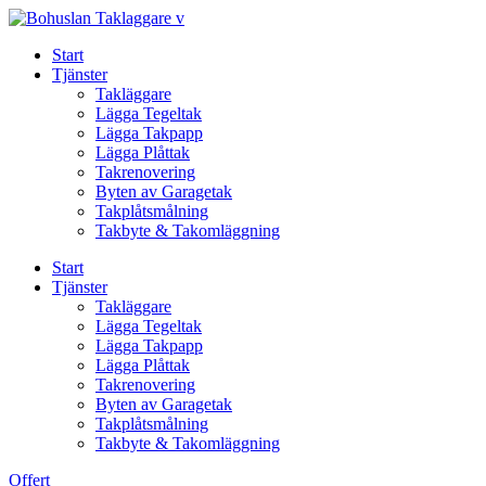
Skip
to
Start
content
Tjänster
Takläggare
Lägga Tegeltak
Lägga Takpapp
Lägga Plåttak
Takrenovering
Byten av Garagetak
Takplåtsmålning
Takbyte & Takomläggning
Start
Tjänster
Takläggare
Lägga Tegeltak
Lägga Takpapp
Lägga Plåttak
Takrenovering
Byten av Garagetak
Takplåtsmålning
Takbyte & Takomläggning
Offert