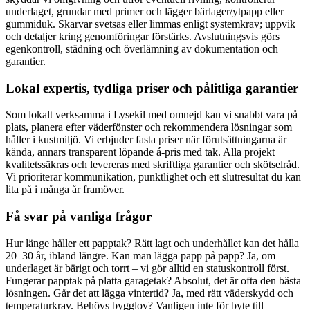
underlaget, grundar med primer och lägger bärlager/ytpapp eller
gummiduk. Skarvar svetsas eller limmas enligt systemkrav; uppvik
och detaljer kring genomföringar förstärks. Avslutningsvis görs
egenkontroll, städning och överlämning av dokumentation och
garantier.
Lokal expertis, tydliga priser och pålitliga garantier
Som lokalt verksamma i Lysekil med omnejd kan vi snabbt vara på
plats, planera efter väderfönster och rekommendera lösningar som
håller i kustmiljö. Vi erbjuder fasta priser när förutsättningarna är
kända, annars transparent löpande á-pris med tak. Alla projekt
kvalitetssäkras och levereras med skriftliga garantier och skötselråd.
Vi prioriterar kommunikation, punktlighet och ett slutresultat du kan
lita på i många år framöver.
Få svar på vanliga frågor
Hur länge håller ett papptak? Rätt lagt och underhållet kan det hålla
20–30 år, ibland längre. Kan man lägga papp på papp? Ja, om
underlaget är bärigt och torrt – vi gör alltid en statuskontroll först.
Fungerar papptak på platta garagetak? Absolut, det är ofta den bästa
lösningen. Går det att lägga vintertid? Ja, med rätt väderskydd och
temperaturkrav. Behövs bygglov? Vanligen inte för byte till