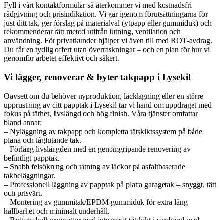
Fyll i vårt kontaktformulär så återkommer vi med kostnadsfri
rådgivning och prisindikation. Vi går igenom förutsättningarna för
just ditt tak, ger förslag på materialval (ytpapp eller gummiduk) och
rekommenderar rätt metod utifrån lutning, ventilation och
användning. För privatkunder hjälper vi även till med ROT-avdrag.
Du får en tydlig offert utan överraskningar – och en plan för hur vi
genomför arbetet effektivt och säkert.
Vi lägger, renoverar & byter takpapp i Lysekil
Oavsett om du behöver nyproduktion, läcklagning eller en större
upprustning av ditt papptak i Lysekil tar vi hand om uppdraget med
fokus på täthet, livslängd och hög finish. Våra tjänster omfattar
bland annat:
– Nyläggning av takpapp och kompletta tätskiktssystem på både
plana och låglutande tak.
– Förläng livslängden med en genomgripande renovering av
befintligt papptak.
– Snabb felsökning och tätning av läckor på asfaltbaserade
takbeläggningar.
– Professionell läggning av papptak på platta garagetak – snyggt, tätt
och prisvärt.
– Montering av gummitak/EPDM-gummiduk för extra lång
hållbarhet och minimalt underhåll.
– Byte av balkongmattor med integrerat tätskikt i samband med