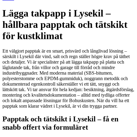
Lägga takpapp i Lysekil –
hållbara papptak och tätskikt
för kustklimat
Ett välgjort papptak är en smart, prisvärd och långlivad lösning –
särskilt i Lysekil där vind, salt och regn ställer högre krav på täthet
och detaljer. Vi är specialister på att lägga takpapp på platta och
låglutande tak, från villor och garage till förråd och mindre
industribyggnader. Med moderna material (SBS-bitumen,
polyesterstomme och EPDM-gummiduk), noggrann metodik och
dokumenterad egenkontroll säkerställer vi ett tätt, snyggt och
lättskött tak. Vi tar ansvar för hela kedjan: besiktning, åtgärdsförslag,
montering och kvalitetsdokumentation – alltid med tydliga offerter
och lokalt anpassade lösningar för Bohuskusten. När du vill ha ett
papptak som klarar vädret i Lysekil, är vi din trygga partner.
Papptak och tätskikt i Lysekil – få en
snabb offert via formuläret