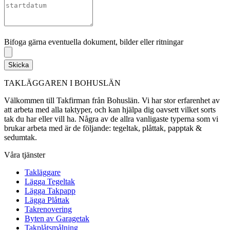
Bifoga gärna eventuella dokument, bilder eller ritningar
Bifoga gärna eventuella dokument, bilder eller ritningar
Skicka
TAKLÄGGAREN I BOHUSLÄN
Välkommen till Takfirman från Bohuslän. Vi har stor erfarenhet av
att arbeta med alla taktyper, och kan hjälpa dig oavsett vilket sorts
tak du har eller vill ha. Några av de allra vanligaste typerna som vi
brukar arbeta med är de följande: tegeltak, plåttak, papptak &
sedumtak.
Våra tjänster
Takläggare
Lägga Tegeltak
Lägga Takpapp
Lägga Plåttak
Takrenovering
Byten av Garagetak
Takplåtsmålning