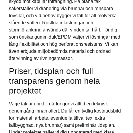
skydd mot kapillär inträngning. På plana tak
säkerställer vi dränering via brunnar och rensbara
lövsilar, och vid behov bygger vi fall för att motverka
stående vatten. Rostfria infästningar och
stormförankring används där vinden tar hårt. För dig
som önskar gummiduk/EPDM väljer vi lösningar med
lång flexibilitet och hög perforationsresistens. Vi kan
även erbjuda miljöbedömda material och ordnad
återvinning av rivningsmassor.
Priser, tidsplan och full
transparens genom hela
projektet
Varje tak är unikt – därför gör vi alltid en teknisk
genomgång innan offert. Du får en tydlig kostnadsbild
för material, arbete, eventuella tillval (ex. extra
fallbyggnad, nya brunnar) samt preliminär tidsplan.
Under projektet håller vi dig uppdaterad med klara