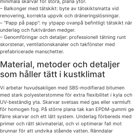
minimala skarvar för stora, plana ytor.
– Balkonger med tätskikt: byte av tätskiktsmatta vid
renovering, korrekta uppvik och dräneringslösningar.
– “Papp på papp”: ny ytpapp ovanpå befintligt tätskikt när
underlag och fuktvärden medger.
– Genomföringar och detaljer: professionell tätning runt
skorstenar, ventilationskanaler och takfönster med
prefabricerade manschetter.
Material, metoder och detaljer
som håller tätt i kustklimat
Vi arbetar huvudsakligen med SBS-modifierad bitumen
med stark polyesterstomme för extra flexibilitet i kyla och
UV-beständig yta. Skarvar svetsas med gas eller varmluft
för homogen fog. På större plana tak kan EPDM-gummi ge
färre skarvar och ett lätt system. Underlag förbereds med
primer och rätt skivmaterial, och vi optimerar fall mot
brunnar för att undvika stående vatten. Ränndalar