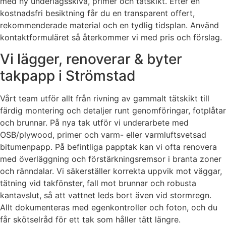
med ny underlagsskiva, primer och tätskikt. Efter en
kostnadsfri besiktning får du en transparent offert,
rekommenderade material och en tydlig tidsplan. Använd
kontaktformuläret så återkommer vi med pris och förslag.
Vi lägger, renoverar & byter
takpapp i Strömstad
Vårt team utför allt från rivning av gammalt tätskikt till
färdig montering och detaljer runt genomföringar, fotplåtar
och brunnar. På nya tak utför vi underarbete med
OSB/plywood, primer och varm- eller varmluftsvetsad
bitumenpapp. På befintliga papptak kan vi ofta renovera
med överläggning och förstärkningsremsor i branta zoner
och ränndalar. Vi säkerställer korrekta uppvik mot väggar,
tätning vid takfönster, fall mot brunnar och robusta
kantavslut, så att vattnet leds bort även vid stormregn.
Allt dokumenteras med egenkontroller och foton, och du
får skötselråd för ett tak som håller tätt längre.