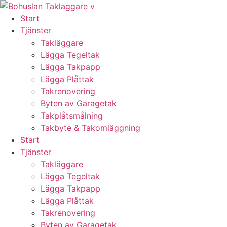
Skip
to
Start
content
Tjänster
Takläggare
Lägga Tegeltak
Lägga Takpapp
Lägga Plåttak
Takrenovering
Byten av Garagetak
Takplåtsmålning
Takbyte & Takomläggning
Start
Tjänster
Takläggare
Lägga Tegeltak
Lägga Takpapp
Lägga Plåttak
Takrenovering
Byten av Garagetak