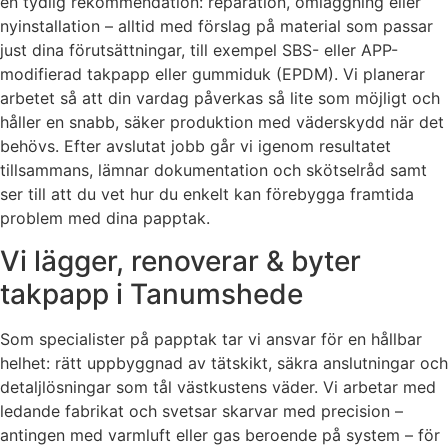
en tydlig rekommendation: reparation, omläggning eller
nyinstallation – alltid med förslag på material som passar
just dina förutsättningar, till exempel SBS- eller APP-
modifierad takpapp eller gummiduk (EPDM). Vi planerar
arbetet så att din vardag påverkas så lite som möjligt och
håller en snabb, säker produktion med väderskydd när det
behövs. Efter avslutat jobb går vi igenom resultatet
tillsammans, lämnar dokumentation och skötselråd samt
ser till att du vet hur du enkelt kan förebygga framtida
problem med dina papptak.
Vi lägger, renoverar & byter
takpapp i Tanumshede
Som specialister på papptak tar vi ansvar för en hållbar
helhet: rätt uppbyggnad av tätskikt, säkra anslutningar och
detaljlösningar som tål västkustens väder. Vi arbetar med
ledande fabrikat och svetsar skarvar med precision –
antingen med varmluft eller gas beroende på system – för