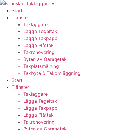
Skip
to
Start
content
Tjänster
Takläggare
Lägga Tegeltak
Lägga Takpapp
Lägga Plåttak
Takrenovering
Byten av Garagetak
Takplåtsmålning
Takbyte & Takomläggning
Start
Tjänster
Takläggare
Lägga Tegeltak
Lägga Takpapp
Lägga Plåttak
Takrenovering
Byten av Garagetak