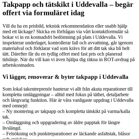
Takpapp och tätskikt i Uddevalla – begär
offert via formuläret idag
Vill du ha en prisbild, teknisk rekommendation eller snabb hjälp
med ett läckage? Skicka en förfrågan via vårt kontaktformulär så
bokar vi in en kostnadsfri bedömning på plats i Uddevalla. Vi
inspekterar underlaget, kontrollerar fall och avvattning, går igenom
materialval och förklarar vad som krävs för att ditt tak ska bli helt
tätt. Därefter får du en tydlig offert med fast pris och planerad
tidslinje. När du vill kan vi även hjälpa dig räkna in ROT-avdrag på
arbetskostnaden.
Vi lägger, renoverar & byter takpapp i Uddevalla
Som lokal takentreprenör hanterar vi allt från akuta reparationer till
kompletta omläggningar – alltid med fokus på täthet, detaljarbete
och långvarig funktion. Här är våra vanligaste uppdrag i Uddevalla
med omnejd:
– Ny montering av takpapp och kompletta tätskikt på varma/kalla
tak.
– Omläggning och uppgradering av äldre papptak för längre
livslängd.
– Felsökning och punktreparationer av läckande asfaltstak, blåsor