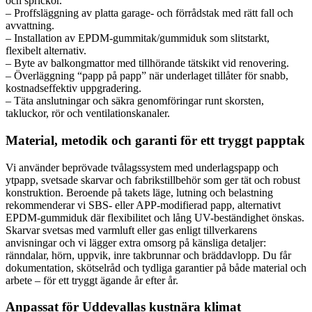
och sprickor.
– Proffsläggning av platta garage- och förrådstak med rätt fall och
avvattning.
– Installation av EPDM-gummitak/gummiduk som slitstarkt,
flexibelt alternativ.
– Byte av balkongmattor med tillhörande tätskikt vid renovering.
– Överläggning “papp på papp” när underlaget tillåter för snabb,
kostnadseffektiv uppgradering.
– Täta anslutningar och säkra genomföringar runt skorsten,
takluckor, rör och ventilationskanaler.
Material, metodik och garanti för ett tryggt papptak
Vi använder beprövade tvålagssystem med underlagspapp och
ytpapp, svetsade skarvar och fabrikstillbehör som ger tät och robust
konstruktion. Beroende på takets läge, lutning och belastning
rekommenderar vi SBS- eller APP-modifierad papp, alternativt
EPDM-gummiduk där flexibilitet och lång UV-beständighet önskas.
Skarvar svetsas med varmluft eller gas enligt tillverkarens
anvisningar och vi lägger extra omsorg på känsliga detaljer:
ränndalar, hörn, uppvik, inre takbrunnar och bräddavlopp. Du får
dokumentation, skötselråd och tydliga garantier på både material och
arbete – för ett tryggt ägande år efter år.
Anpassat för Uddevallas kustnära klimat