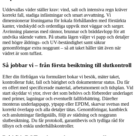
Uddevallas väder ställer krav: vind, salt och intensiva regn kräver
korrekt fall, stadiga infästningar och smart avvattning. Vi
dimensionerar lösningarna för lokala förhållanden med förstärkta
kanter, vindskydd och ordentliga uppvik mot väggar och sarger.
Avrinning planeras med rännor, brunnar och bräddavlopp för att
undvika stående vatten. På utsatta lägen väljer vi papp och detaljer
med högre åldrings- och UV-beständighet samt säkrar
genomföringar extra noggrant – så att taket håller tätt även när
vädret är som tuffast.
Så jobbar vi – från första besiktning till slutkontroll
Efter din förfrågan via formuläret bokar vi besök, mäter taket,
kontrollerar fukt, fall och bärighet och dokumenterar status. Du får
en offert med specificerade material, arbetsmoment och tidsplan. Vid
start skyddar vi ytor, river det som behövs och förbereder underlaget
med primer, lagningar och eventuellt fallförbättring. Därefter
monteras underlagspapp, ytpapp eller EPDM, skarvar svetsas med
korrekt överlapp och alla detaljer tätas. Genomföringar, kantbleck
och anslutningar färdigställs, följt av städning och noggrann
slutbesiktning. Du får protokoll, garantibevis och tydliga råd för
tillsyn och enkla underhållskontroller.