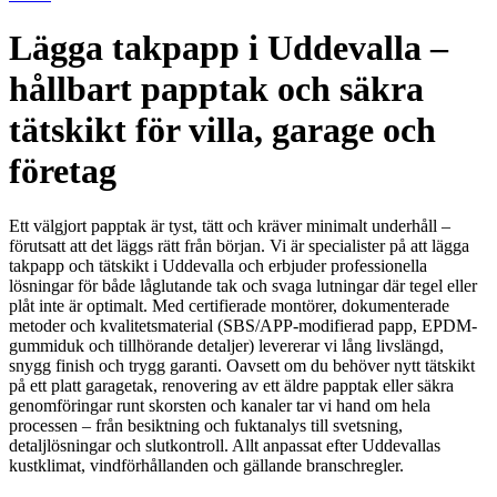
Lägga takpapp i Uddevalla –
hållbart papptak och säkra
tätskikt för villa, garage och
företag
Ett välgjort papptak är tyst, tätt och kräver minimalt underhåll –
förutsatt att det läggs rätt från början. Vi är specialister på att lägga
takpapp och tätskikt i Uddevalla och erbjuder professionella
lösningar för både låglutande tak och svaga lutningar där tegel eller
plåt inte är optimalt. Med certifierade montörer, dokumenterade
metoder och kvalitetsmaterial (SBS/APP-modifierad papp, EPDM-
gummiduk och tillhörande detaljer) levererar vi lång livslängd,
snygg finish och trygg garanti. Oavsett om du behöver nytt tätskikt
på ett platt garagetak, renovering av ett äldre papptak eller säkra
genomföringar runt skorsten och kanaler tar vi hand om hela
processen – från besiktning och fuktanalys till svetsning,
detaljlösningar och slutkontroll. Allt anpassat efter Uddevallas
kustklimat, vindförhållanden och gällande branschregler.