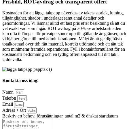
Prisbild, ROT-avdrag och transparent offert
Kostnaden för att lägga takpapp påverkas av takets storlek, lutning,
tillgänglighet, skador i underlaget samt antal detaljer och
genomföringar. Vi lämnar alltid ett fast pris efter besiktning så att du
vet exakt vad som ingår. ROT-avdrag på 30% av arbetskostnaden
kan ofta tillämpas för privatpersoner upp till gällande årsgränser, och
vi hjälper gärna till med administrationen. Målet är att ge dig bästa
totalkostnad över tid: rätt material, korrekt utförande och ett tätt tak
som minimerar framtida reparationer. Fyll i kontaktformuläret för en
kostnadsfri bedömning och en tydlig offert anpassad till ditt tak i
Uddevalla.
Kontakta oss idag!
Namn
Telefon
Email
Adress + Ort
Beskriv ert behov, förutsättningar, antal m2 & önskat startdatum