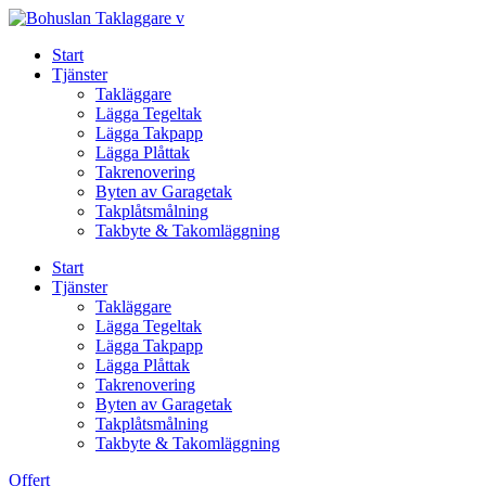
Skip
to
Start
content
Tjänster
Takläggare
Lägga Tegeltak
Lägga Takpapp
Lägga Plåttak
Takrenovering
Byten av Garagetak
Takplåtsmålning
Takbyte & Takomläggning
Start
Tjänster
Takläggare
Lägga Tegeltak
Lägga Takpapp
Lägga Plåttak
Takrenovering
Byten av Garagetak
Takplåtsmålning
Takbyte & Takomläggning
Offert