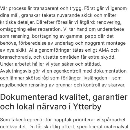
Vår process är transparent och trygg. Först går vi igenom
dina mål, granskar takets nuvarande skick och mäter
kritiska detaljer. Därefter föreslår vi åtgärd: renovering,
omläggning eller reparation. Vi tar hand om underarbete
som rensning, borttagning av gammal papp där det
behövs, förberedelse av underlag och noggrant montage
av nya skikt. Alla genomföringar tätas enligt AMA och
branschpraxis, och utsatta områden får extra skydd.
Under arbetet håller vi ytan säker och städad.
Avslutningsvis gör vi en egenkontroll med dokumentation
och lämnar skötselråd som förlänger livslängden – som
regelbunden rensning av brunnar och kontroll av skarvar.
Dokumenterad kvalitet, garantier
och lokal närvaro i Ytterby
Som takentreprenör för papptak prioriterar vi spårbarhet
och kvalitet. Du får skriftlig offert, specificerat materialval