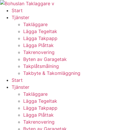
Skip
to
Start
content
Tjänster
Takläggare
Lägga Tegeltak
Lägga Takpapp
Lägga Plåttak
Takrenovering
Byten av Garagetak
Takplåtsmålning
Takbyte & Takomläggning
Start
Tjänster
Takläggare
Lägga Tegeltak
Lägga Takpapp
Lägga Plåttak
Takrenovering
Byten av Garagetak