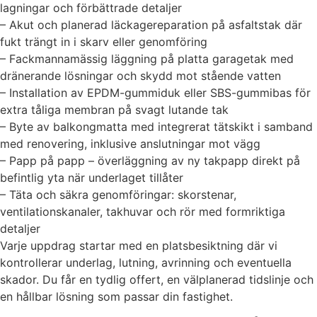
lagningar och förbättrade detaljer
– Akut och planerad läckagereparation på asfaltstak där
fukt trängt in i skarv eller genomföring
– Fackmannamässig läggning på platta garagetak med
dränerande lösningar och skydd mot stående vatten
– Installation av EPDM-gummiduk eller SBS-gummibas för
extra tåliga membran på svagt lutande tak
– Byte av balkongmatta med integrerat tätskikt i samband
med renovering, inklusive anslutningar mot vägg
– Papp på papp – överläggning av ny takpapp direkt på
befintlig yta när underlaget tillåter
– Täta och säkra genomföringar: skorstenar,
ventilationskanaler, takhuvar och rör med formriktiga
detaljer
Varje uppdrag startar med en platsbesiktning där vi
kontrollerar underlag, lutning, avrinning och eventuella
skador. Du får en tydlig offert, en välplanerad tidslinje och
en hållbar lösning som passar din fastighet.