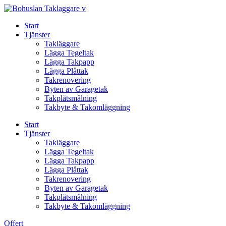
Skip
to
Start
content
Tjänster
Takläggare
Lägga Tegeltak
Lägga Takpapp
Lägga Plåttak
Takrenovering
Byten av Garagetak
Takplåtsmålning
Takbyte & Takomläggning
Start
Tjänster
Takläggare
Lägga Tegeltak
Lägga Takpapp
Lägga Plåttak
Takrenovering
Byten av Garagetak
Takplåtsmålning
Takbyte & Takomläggning
Offert