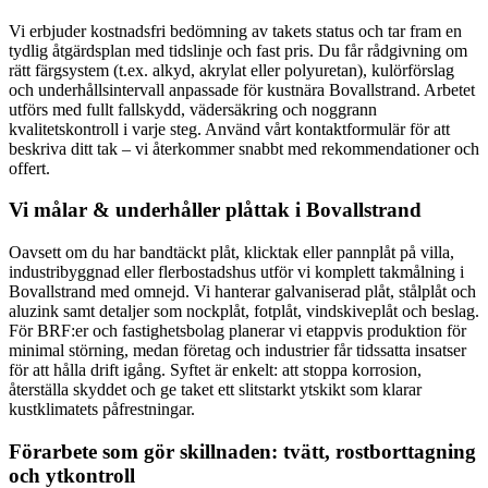
Vi erbjuder kostnadsfri bedömning av takets status och tar fram en
tydlig åtgärdsplan med tidslinje och fast pris. Du får rådgivning om
rätt färgsystem (t.ex. alkyd, akrylat eller polyuretan), kulörförslag
och underhållsintervall anpassade för kustnära Bovallstrand. Arbetet
utförs med fullt fallskydd, vädersäkring och noggrann
kvalitetskontroll i varje steg. Använd vårt kontaktformulär för att
beskriva ditt tak – vi återkommer snabbt med rekommendationer och
offert.
Vi målar & underhåller plåttak i Bovallstrand
Oavsett om du har bandtäckt plåt, klicktak eller pannplåt på villa,
industribyggnad eller flerbostadshus utför vi komplett takmålning i
Bovallstrand med omnejd. Vi hanterar galvaniserad plåt, stålplåt och
aluzink samt detaljer som nockplåt, fotplåt, vindskiveplåt och beslag.
För BRF:er och fastighetsbolag planerar vi etappvis produktion för
minimal störning, medan företag och industrier får tidssatta insatser
för att hålla drift igång. Syftet är enkelt: att stoppa korrosion,
återställa skyddet och ge taket ett slitstarkt ytskikt som klarar
kustklimatets påfrestningar.
Förarbete som gör skillnaden: tvätt, rostborttagning
och ytkontroll