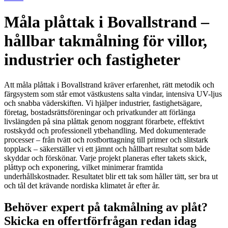
Måla plåttak i Bovallstrand –
hållbar takmålning för villor,
industrier och fastigheter
Att måla plåttak i Bovallstrand kräver erfarenhet, rätt metodik och
färgsystem som står emot västkustens salta vindar, intensiva UV-ljus
och snabba väderskiften. Vi hjälper industrier, fastighetsägare,
företag, bostadsrättsföreningar och privatkunder att förlänga
livslängden på sina plåttak genom noggrant förarbete, effektivt
rostskydd och professionell ytbehandling. Med dokumenterade
processer – från tvätt och rostborttagning till primer och slitstark
topplack – säkerställer vi ett jämnt och hållbart resultat som både
skyddar och förskönar. Varje projekt planeras efter takets skick,
plåttyp och exponering, vilket minimerar framtida
underhållskostnader. Resultatet blir ett tak som håller tätt, ser bra ut
och tål det krävande nordiska klimatet år efter år.
Behöver expert på takmålning av plåt?
Skicka en offertförfrågan redan idag