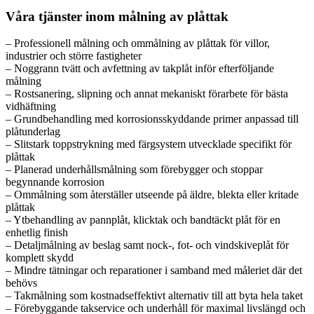
Våra tjänster inom målning av plåttak
– Professionell målning och ommålning av plåttak för villor,
industrier och större fastigheter
– Noggrann tvätt och avfettning av takplåt inför efterföljande
målning
– Rostsanering, slipning och annat mekaniskt förarbete för bästa
vidhäftning
– Grundbehandling med korrosionsskyddande primer anpassad till
plåtunderlag
– Slitstark toppstrykning med färgsystem utvecklade specifikt för
plåttak
– Planerad underhållsmålning som förebygger och stoppar
begynnande korrosion
– Ommålning som återställer utseende på äldre, blekta eller kritade
plåttak
– Ytbehandling av pannplåt, klicktak och bandtäckt plåt för en
enhetlig finish
– Detaljmålning av beslag samt nock-, fot- och vindskiveplåt för
komplett skydd
– Mindre tätningar och reparationer i samband med måleriet där det
behövs
– Takmålning som kostnadseffektivt alternativ till att byta hela taket
– Förebyggande takservice och underhåll för maximal livslängd och