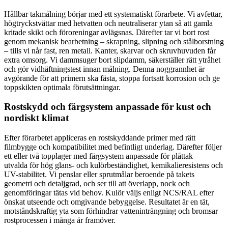
Hållbar takmålning börjar med ett systematiskt förarbete. Vi avfettar,
högtryckstvättar med hetvatten och neutraliserar ytan så att gamla
kritade skikt och föroreningar avlägsnas. Därefter tar vi bort rost
genom mekanisk bearbetning – skrapning, slipning och stålborstning
– tills vi når fast, ren metall. Kanter, skarvar och skruvhuvuden får
extra omsorg. Vi dammsuger bort slipdamm, säkerställer rätt ytråhet
och gör vidhäftningstest innan målning. Denna noggrannhet är
avgörande för att primern ska fästa, stoppa fortsatt korrosion och ge
toppskikten optimala förutsättningar.
Rostskydd och färgsystem anpassade för kust och
nordiskt klimat
Efter förarbetet appliceras en rostskyddande primer med rätt
filmbygge och kompatibilitet med befintligt underlag. Därefter följer
ett eller två topplager med färgsystem anpassade för plåttak –
utvalda för hög glans- och kulörbeständighet, kemikalieresistens och
UV-stabilitet. Vi penslar eller sprutmålar beroende på takets
geometri och detaljgrad, och ser till att överlapp, nock och
genomföringar tätas vid behov. Kulör väljs enligt NCS/RAL efter
önskat utseende och omgivande bebyggelse. Resultatet är en tät,
motståndskraftig yta som förhindrar vatteninträngning och bromsar
rostprocessen i många år framöver.