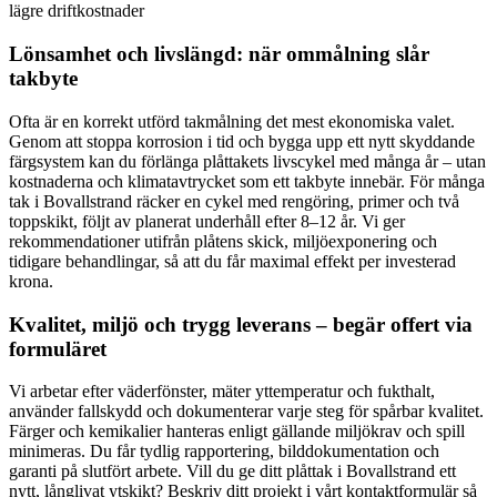
lägre driftkostnader
Lönsamhet och livslängd: när ommålning slår
takbyte
Ofta är en korrekt utförd takmålning det mest ekonomiska valet.
Genom att stoppa korrosion i tid och bygga upp ett nytt skyddande
färgsystem kan du förlänga plåttakets livscykel med många år – utan
kostnaderna och klimatavtrycket som ett takbyte innebär. För många
tak i Bovallstrand räcker en cykel med rengöring, primer och två
toppskikt, följt av planerat underhåll efter 8–12 år. Vi ger
rekommendationer utifrån plåtens skick, miljöexponering och
tidigare behandlingar, så att du får maximal effekt per investerad
krona.
Kvalitet, miljö och trygg leverans – begär offert via
formuläret
Vi arbetar efter väderfönster, mäter yttemperatur och fukthalt,
använder fallskydd och dokumenterar varje steg för spårbar kvalitet.
Färger och kemikalier hanteras enligt gällande miljökrav och spill
minimeras. Du får tydlig rapportering, bilddokumentation och
garanti på slutfört arbete. Vill du ge ditt plåttak i Bovallstrand ett
nytt, långlivat ytskikt? Beskriv ditt projekt i vårt kontaktformulär så