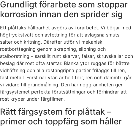
Grundligt förarbete som stoppar
korrosion innan den sprider sig
Ett plåttaks hållbarhet avgörs av förarbetet. Vi börjar med
högtryckstvätt och avfettning för att avlägsna smuts,
salter och kritning. Därefter utför vi mekanisk
rostborttagning genom skrapning, slipning och
stålborstning – särskilt runt skarvar, falsar, skruvskallar och
beslag där rost ofta startar. Blanka ytor ruggas för bättre
vidhäftning och alla rostangripna partier friläggs till ren,
fast metall. Först när ytan är helt torr, ren och dammfri går
vi vidare till grundmålning. Den här noggrannheten ger
färgsystemet perfekta förutsättningar och förhindrar att
rost kryper under färgfilmen.
Rätt färgsystem för plåttak –
primer och toppfärg som håller