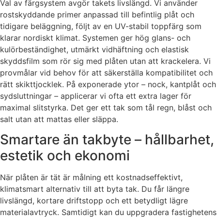
Val av färgsystem avgör takets livslängd. Vi använder
rostskyddande primer anpassad till befintlig plåt och
tidigare beläggning, följt av en UV-stabil toppfärg som
klarar nordiskt klimat. Systemen ger hög glans- och
kulörbeständighet, utmärkt vidhäftning och elastisk
skyddsfilm som rör sig med plåten utan att krackelera. Vi
provmålar vid behov för att säkerställa kompatibilitet och
rätt skikttjocklek. På exponerade ytor – nock, kantplåt och
sydsluttningar – applicerar vi ofta ett extra lager för
maximal slitstyrka. Det ger ett tak som tål regn, blåst och
salt utan att mattas eller släppa.
Smartare än takbyte – hållbarhet,
estetik och ekonomi
När plåten är tät är målning ett kostnadseffektivt,
klimatsmart alternativ till att byta tak. Du får längre
livslängd, kortare driftstopp och ett betydligt lägre
materialavtryck. Samtidigt kan du uppgradera fastighetens