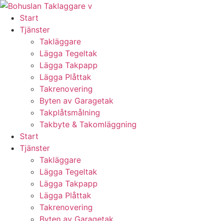
Skip
to
Start
content
Tjänster
Takläggare
Lägga Tegeltak
Lägga Takpapp
Lägga Plåttak
Takrenovering
Byten av Garagetak
Takplåtsmålning
Takbyte & Takomläggning
Start
Tjänster
Takläggare
Lägga Tegeltak
Lägga Takpapp
Lägga Plåttak
Takrenovering
Byten av Garagetak