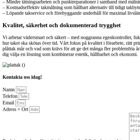
– Mindre tätningsarbeten och punktreparationer i samband med måln
– Kostnadseffektiv takmålning som hållbart alternativ till tidigt takbyt
– Löpande takservice och förebyggande underhåll för maximal livslä
Kvalitet, säkerhet och dokumenterad trygghet
Vi arbetar vädersmart och säkert – med noggranna egenkontroller, fukt
hur taket ska skötas över tid. Vårt fokus på kvalitet i förarbete, rätt p
plåttak mår och vad som krävs för att ge det många fler problemfria 
dig välja en lösning som kombinerar estetik, hållbarhet och ekonomi.
Kontakta oss idag!
Namn
Telefon
Email
Adress + Ort