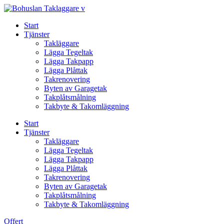
Skip
to
Start
content
Tjänster
Takläggare
Lägga Tegeltak
Lägga Takpapp
Lägga Plåttak
Takrenovering
Byten av Garagetak
Takplåtsmålning
Takbyte & Takomläggning
Start
Tjänster
Takläggare
Lägga Tegeltak
Lägga Takpapp
Lägga Plåttak
Takrenovering
Byten av Garagetak
Takplåtsmålning
Takbyte & Takomläggning
Offert