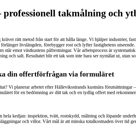
– professionell takmålning och yt
räver rätt metod från start för att hålla länge. Vi hjälper industrier, fa
förlänger livslängden, förebygger rost och lyfter fastighetens utseend
ta som står emot västkustens påfrestningar. Vår arbetsprocess är systemat
ng och salt. Resultatet blir ett tak som inte bara ser nymålat ut, utan s
a din offertförfrågan via formuläret
ltat? Vi planerar arbetet efter Hälleviksstrands kustnära förutsättningar
ormuläret för en bedömning av ditt tak och en tydlig offert med rekomme
om hela kedjan: inspektion, tvätt, rostskydd, målning och löpande unde
läggningar och villor. Vårt mål är att minska totalkostnaden över tid g