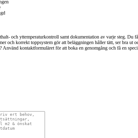
ingen
e
ngd
halt- och yttemperaturkontroll samt dokumentation av varje steg. Du få
rimer och korrekt toppsystem gör att beläggningen håller tätt, ser bra ut o
år? Använd kontaktformuläret för att boka en genomgång och få en speci