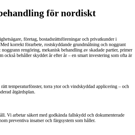
behandling för nordiskt
stighetsägare, företag, bostadsrättsföreningar och privatkunder i
e. Med korrekt förarbete, rostskyddande grundmålning och noggrant
isk: noggrann rengöring, mekanisk behandling av skadade partier, primer
om också behåller skyddet år efter år – en smart investering som ofta är
 – rätt temperaturfönster, torra ytor och vindskyddad applicering – och
nderad åtgärdsplan.
rhåll. Vi arbetar säkert med godkända fallskydd och dokumenterade
enom preventiva insatser och färgsystem som håller.