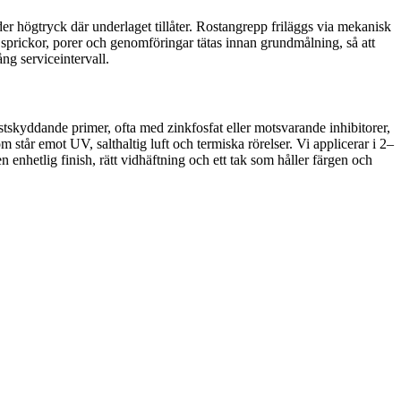
nder högtryck där underlaget tillåter. Rostangrepp friläggs via mekanisk
a sprickor, porer och genomföringar tätas innan grundmålning, så att
ng serviceintervall.
tskyddande primer, ofta med zinkfosfat eller motsvarande inhibitorer,
m står emot UV, salthaltig luft och termiska rörelser. Vi applicerar i 2–
n enhetlig finish, rätt vidhäftning och ett tak som håller färgen och