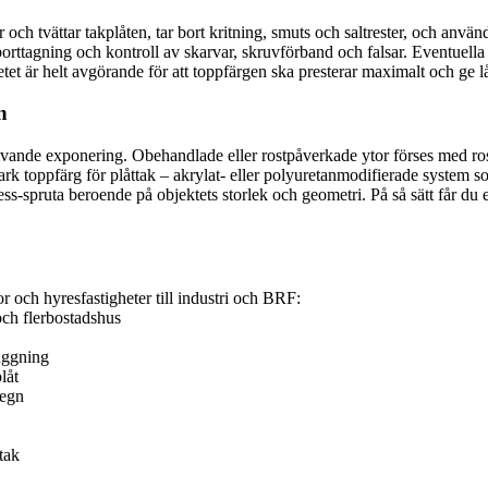
r och tvättar takplåten, tar bort kritning, smuts och saltrester, och anvä
borttagning och kontroll av skarvar, skruvförband och falsar. Eventuell
et är helt avgörande för att toppfärgen ska presterar maximalt och ge lå
n
givande exponering. Obehandlade eller rostpåverkade ytor förses med ros
ark toppfärg för plåttak – akrylat- eller polyuretanmodifierade system so
ss-spruta beroende på objektets storlek och geometri. På så sätt får du e
or och hyresfastigheter till industri och BRF:
och flerbostadshus
uggning
låt
regn
tak