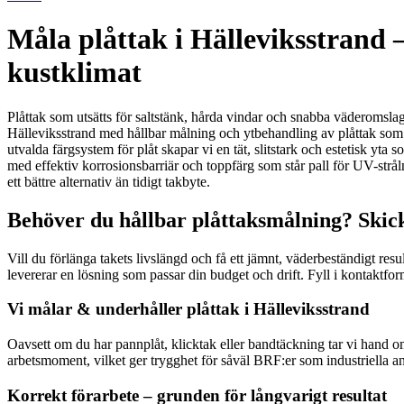
Måla plåttak i Hälleviksstrand 
kustklimat
Plåttak som utsätts för saltstänk, hårda vindar och snabba väderomslag k
Hälleviksstrand med hållbar målning och ytbehandling av plåttak som 
utvalda färgsystem för plåt skapar vi en tät, slitstark och estetisk y
med effektiv korrosionsbarriär och toppfärg som står pall för UV-strålni
ett bättre alternativ än tidigt takbyte.
Behöver du hållbar plåttaksmålning? Skick
Vill du förlänga takets livslängd och få ett jämnt, väderbeständigt resu
levererar en lösning som passar din budget och drift. Fyll i kontaktf
Vi målar & underhåller plåttak i Hälleviksstrand
Oavsett om du har pannplåt, klicktak eller bandtäckning tar vi hand 
arbetsmoment, vilket ger trygghet för såväl BRF:er som industriella an
Korrekt förarbete – grunden för långvarigt resultat