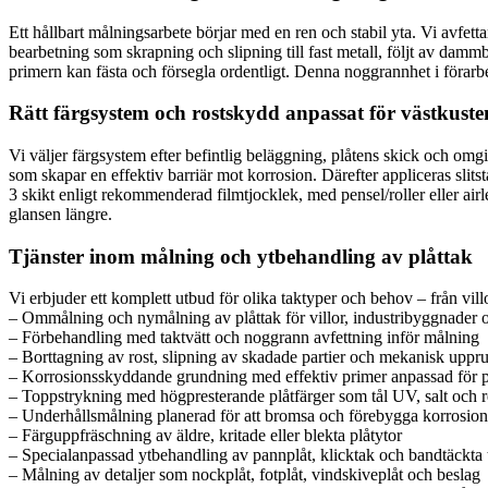
Ett hållbart målningsarbete börjar med en ren och stabil yta. Vi avfetta
bearbetning som skrapning och slipning till fast metall, följt av damm
primern kan fästa och försegla ordentligt. Denna noggrannhet i förarbet
Rätt färgsystem och rostskydd anpassat för västkuste
Vi väljer färgsystem efter befintlig beläggning, plåtens skick och om
som skapar en effektiv barriär mot korrosion. Därefter appliceras slitst
3 skikt enligt rekommenderad filmtjocklek, med pensel/roller eller airle
glansen längre.
Tjänster inom målning och ytbehandling av plåttak
Vi erbjuder ett komplett utbud för olika taktyper och behov – från vill
– Ommålning och nymålning av plåttak för villor, industribyggnader 
– Förbehandling med taktvätt och noggrann avfettning inför målning
– Borttagning av rost, slipning av skadade partier och mekanisk uppr
– Korrosionsskyddande grundning med effektiv primer anpassad för p
– Toppstrykning med högpresterande plåtfärger som tål UV, salt och 
– Underhållsmålning planerad för att bromsa och förebygga korrosion
– Färguppfräschning av äldre, kritade eller blekta plåtytor
– Specialanpassad ytbehandling av pannplåt, klicktak och bandtäckta 
– Målning av detaljer som nockplåt, fotplåt, vindskiveplåt och beslag