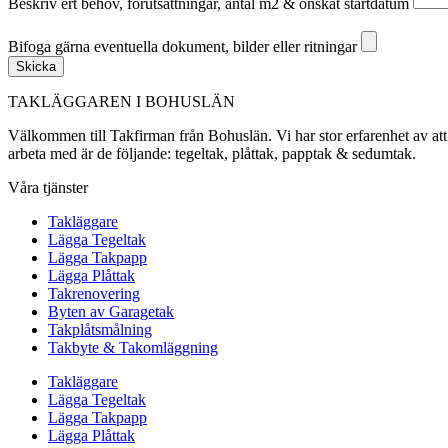
Beskriv ert behov, förutsättningar, antal m2 & önskat startdatum
Bifoga gärna eventuella dokument, bilder eller ritningar
Bifoga gärna eventuella dokument, bilder eller ritningar
Skicka
TAKLÄGGAREN I BOHUSLÄN
Välkommen till Takfirman från Bohuslän. Vi har stor erfarenhet av att a
arbeta med är de följande: tegeltak, plåttak, papptak & sedumtak.
Våra tjänster
Takläggare
Lägga Tegeltak
Lägga Takpapp
Lägga Plåttak
Takrenovering
Byten av Garagetak
Takplåtsmålning
Takbyte & Takomläggning
Takläggare
Lägga Tegeltak
Lägga Takpapp
Lägga Plåttak