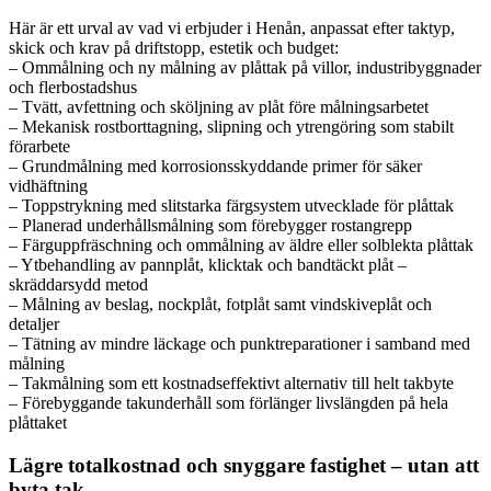
Här är ett urval av vad vi erbjuder i Henån, anpassat efter taktyp,
skick och krav på driftstopp, estetik och budget:
– Ommålning och ny målning av plåttak på villor, industribyggnader
och flerbostadshus
– Tvätt, avfettning och sköljning av plåt före målningsarbetet
– Mekanisk rostborttagning, slipning och ytrengöring som stabilt
förarbete
– Grundmålning med korrosionsskyddande primer för säker
vidhäftning
– Toppstrykning med slitstarka färgsystem utvecklade för plåttak
– Planerad underhållsmålning som förebygger rostangrepp
– Färguppfräschning och ommålning av äldre eller solblekta plåttak
– Ytbehandling av pannplåt, klicktak och bandtäckt plåt –
skräddarsydd metod
– Målning av beslag, nockplåt, fotplåt samt vindskiveplåt och
detaljer
– Tätning av mindre läckage och punktreparationer i samband med
målning
– Takmålning som ett kostnadseffektivt alternativ till helt takbyte
– Förebyggande takunderhåll som förlänger livslängden på hela
plåttaket
Lägre totalkostnad och snyggare fastighet – utan att
byta tak