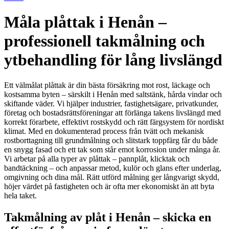
Måla plåttak i Henån –
professionell takmålning och
ytbehandling för lång livslängd
Ett välmålat plåttak är din bästa försäkring mot rost, läckage och
kostsamma byten – särskilt i Henån med saltstänk, hårda vindar och
skiftande väder. Vi hjälper industrier, fastighetsägare, privatkunder,
företag och bostadsrättsföreningar att förlänga takens livslängd med
korrekt förarbete, effektivt rostskydd och rätt färgsystem för nordiskt
klimat. Med en dokumenterad process från tvätt och mekanisk
rostborttagning till grundmålning och slitstark toppfärg får du både
en snygg fasad och ett tak som står emot korrosion under många år.
Vi arbetar på alla typer av plåttak – pannplåt, klicktak och
bandtäckning – och anpassar metod, kulör och glans efter underlag,
omgivning och dina mål. Rätt utförd målning ger långvarigt skydd,
höjer värdet på fastigheten och är ofta mer ekonomiskt än att byta
hela taket.
Takmålning av plåt i Henån – skicka en