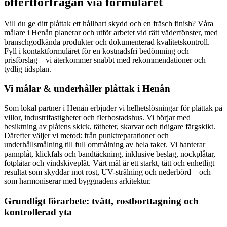
offertförfrågan via formuläret
Vill du ge ditt plåttak ett hållbart skydd och en fräsch finish? Våra
målare i Henån planerar och utför arbetet vid rätt väderfönster, med
branschgodkända produkter och dokumenterad kvalitetskontroll.
Fyll i kontaktformuläret för en kostnadsfri bedömning och
prisförslag – vi återkommer snabbt med rekommendationer och
tydlig tidsplan.
Vi målar & underhåller plåttak i Henån
Som lokal partner i Henån erbjuder vi helhetslösningar för plåttak på
villor, industrifastigheter och flerbostadshus. Vi börjar med
besiktning av plåtens skick, tätheter, skarvar och tidigare färgskikt.
Därefter väljer vi metod: från punktreparationer och
underhållsmålning till full ommålning av hela taket. Vi hanterar
pannplåt, klickfals och bandtäckning, inklusive beslag, nockplåtar,
fotplåtar och vindskiveplåt. Vårt mål är ett starkt, tätt och enhetligt
resultat som skyddar mot rost, UV-strålning och nederbörd – och
som harmoniserar med byggnadens arkitektur.
Grundligt förarbete: tvätt, rostborttagning och
kontrollerad yta