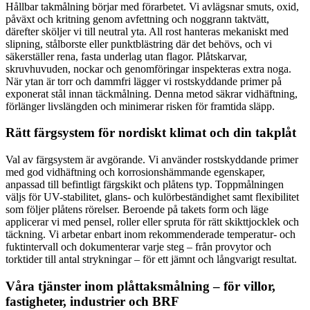
Hållbar takmålning börjar med förarbetet. Vi avlägsnar smuts, oxid,
påväxt och kritning genom avfettning och noggrann taktvätt,
därefter sköljer vi till neutral yta. All rost hanteras mekaniskt med
slipning, stålborste eller punktblästring där det behövs, och vi
säkerställer rena, fasta underlag utan flagor. Plåtskarvar,
skruvhuvuden, nockar och genomföringar inspekteras extra noga.
När ytan är torr och dammfri lägger vi rostskyddande primer på
exponerat stål innan täckmålning. Denna metod säkrar vidhäftning,
förlänger livslängden och minimerar risken för framtida släpp.
Rätt färgsystem för nordiskt klimat och din takplåt
Val av färgsystem är avgörande. Vi använder rostskyddande primer
med god vidhäftning och korrosionshämmande egenskaper,
anpassad till befintligt färgskikt och plåtens typ. Toppmålningen
väljs för UV-stabilitet, glans- och kulörbeständighet samt flexibilitet
som följer plåtens rörelser. Beroende på takets form och läge
applicerar vi med pensel, roller eller spruta för rätt skikttjocklek och
täckning. Vi arbetar enbart inom rekommenderade temperatur- och
fuktintervall och dokumenterar varje steg – från provytor och
torktider till antal strykningar – för ett jämnt och långvarigt resultat.
Våra tjänster inom plåttaksmålning – för villor,
fastigheter, industrier och BRF