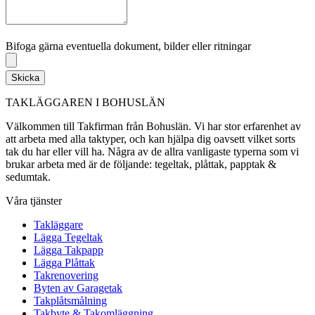
Bifoga gärna eventuella dokument, bilder eller ritningar
Bifoga gärna eventuella dokument, bilder eller ritningar
Skicka
TAKLÄGGAREN I BOHUSLÄN
Välkommen till Takfirman från Bohuslän. Vi har stor erfarenhet av
att arbeta med alla taktyper, och kan hjälpa dig oavsett vilket sorts
tak du har eller vill ha. Några av de allra vanligaste typerna som vi
brukar arbeta med är de följande: tegeltak, plåttak, papptak &
sedumtak.
Våra tjänster
Takläggare
Lägga Tegeltak
Lägga Takpapp
Lägga Plåttak
Takrenovering
Byten av Garagetak
Takplåtsmålning
Takbyte & Takomläggning