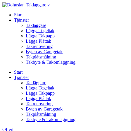
Skip
to
Start
content
Tjänster
Takläggare
Lägga Tegeltak
Lägga Takpapp
Lägga Plåttak
Takrenovering
Byten av Garagetak
Takplåtsmålning
Takbyte & Takomläggning
Start
Tjänster
Takläggare
Lägga Tegeltak
Lägga Takpapp
Lägga Plåttak
Takrenovering
Byten av Garagetak
Takplåtsmålning
Takbyte & Takomläggning
Offert