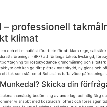
 – professionell takmål
kt klimat
em och ett minutiöst förarbete för att klara regn, saltstänk
adsrättsföreningar (BRF) att förlänga takets livslängd, för
orttagning till rostskyddande grundmålning och slitstark to
l takbyte och kan ge ditt plåttak nytt skydd, ny glans och b
h ett tak som står emot Bohusläns tuffa väderpåfrestningar.
Munkedal? Skicka din förfråga
r en fackmannamässig bedömning av underlag, befintlig färg
rkommer vi snabbt med kostnadsfri offert och föreslagen tidsp