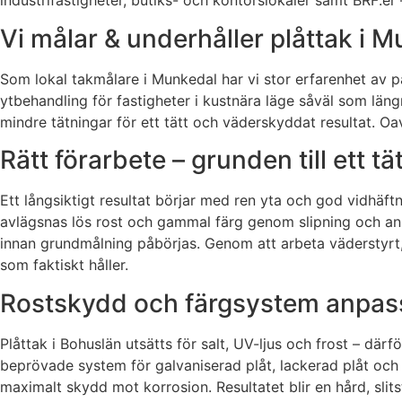
industrifastigheter, butiks- och kontorslokaler samt BRF:e
Vi målar & underhåller plåttak i 
Som lokal takmålare i Munkedal har vi stor erfarenhet av 
ytbehandling för fastigheter i kustnära läge såväl som län
mindre tätningar för ett tätt och väderskyddat resultat. Oav
Rätt förarbete – grunden till ett tä
Ett långsiktigt resultat börjar med ren yta och god vidhäft
avlägsnas lös rost och gammal färg genom slipning och ann
innan grundmålning påbörjas. Genom att arbeta väderstyrt, 
som faktiskt håller.
Rostskydd och färgsystem anpass
Plåttak i Bohuslän utsätts för salt, UV-ljus och frost – dä
beprövade system för galvaniserad plåt, lackerad plåt och 
maximalt skydd mot korrosion. Resultatet blir en hård, sli