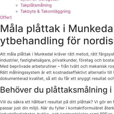
Takplåtsmålning
Takbyte & Takomläggning
Offert
Måla plåttak i Munkedal
ytbehandling för nordis
Att måla plåttak i Munkedal kräver rätt metod, rätt färgsyst
industrier, fastighetsägare, privatkunder, företag och bost
Med beprövade arbetsrutiner – från tvätt och mekanisk rostb
Rätt målningssystem är ett kostnadseffektivt alternativ til
dokumenterad kvalitet, så att du får ett snyggt resultat oc
Behöver du plåttaksmålning i 
Vill du säkra ett hållbart resultat på ditt plåttak? Vi gö
passar just din miljö. När du fyller i kontaktformuläret åte