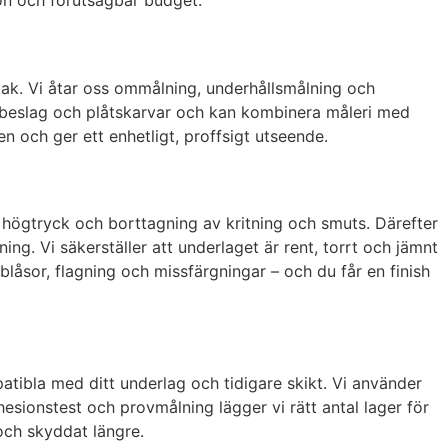
ion och förutsägbar budget.
tak. Vi åtar oss ommålning, underhållsmålning och
r, beslag och plåtskarvar och kan kombinera måleri med
n och ger ett enhetligt, proffsigt utseende.
, högtryck och borttagning av kritning och smuts. Därefter
. Vi säkerställer att underlaget är rent, torrt och jämnt
låsor, flagning och missfärgningar – och du får en finish
patibla med ditt underlag och tidigare skikt. Vi använder
esionstest och provmålning lägger vi rätt antal lager för
och skyddat längre.