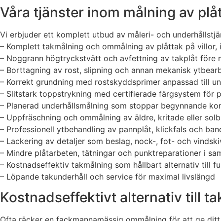
Våra tjänster inom målning av plå
Vi erbjuder ett komplett utbud av måleri- och underhållstjä
– Komplett takmålning och ommålning av plåttak på villor, 
– Noggrann högtryckstvätt och avfettning av takplåt före 
– Borttagning av rost, slipning och annan mekanisk ytbear
– Korrekt grundning med rostskyddsprimer anpassad till u
– Slitstark toppstrykning med certifierade färgsystem för p
– Planerad underhållsmålning som stoppar begynnande kor
– Uppfräschning och ommålning av äldre, kritade eller solb
– Professionell ytbehandling av pannplåt, klickfals och ban
– Lackering av detaljer som beslag, nock-, fot- och vindski
– Mindre plåtarbeten, tätningar och punktreparationer i s
– Kostnadseffektiv takmålning som hållbart alternativ till fu
– Löpande takunderhåll och service för maximal livslängd
Kostnadseffektivt alternativ till t
Ofta räcker en fackmannamässig ommålning för att ge ditt pl