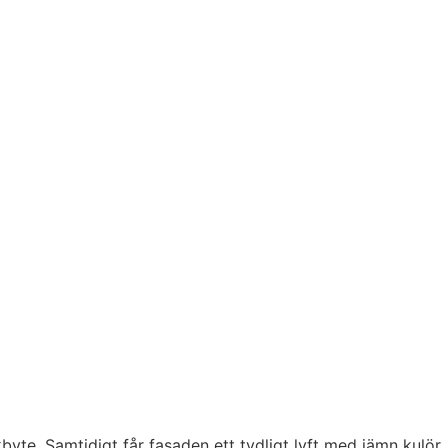
yte. Samtidigt får fasaden ett tydligt lyft med jämn kulör,