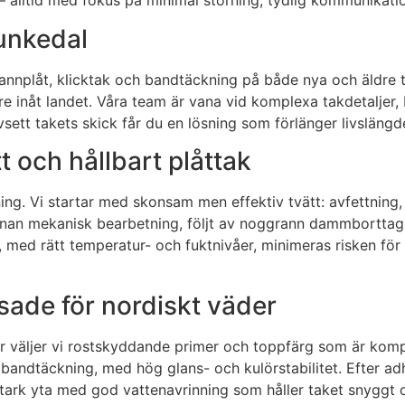
r – alltid med fokus på minimal störning, tydlig kommunikat
Munkedal
pannplåt, klicktak och bandtäckning på både nya och äldre 
gre inåt landet. Våra team är vana vid komplexa takdetalje
sett takets skick får du en lösning som förlänger livslängde
tt och hållbart plåttak
ning. Vi startar med skonsam men effektiv tvätt: avfettning
an mekanisk bearbetning, följt av noggrann dammborttagning
med rätt temperatur- och fuktnivåer, minimeras risken för b
ade för nordiskt väder
rför väljer vi rostskyddande primer och toppfärg som är kom
bandtäckning, med hög glans- och kulörstabilitet. Efter adh
tstark yta med god vattenavrinning som håller taket snyggt 