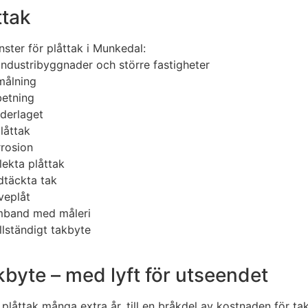
ttak
nster för plåttak i Munkedal:
industribyggnader och större fastigheter
målning
betning
nderlaget
låttak
rosion
lekta plåttak
dtäckta tak
veplåt
amband med måleri
llständigt takbyte
akbyte – med lyft för utseendet
åttak många extra år, till en bråkdel av kostnaden för takb