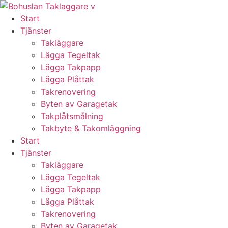
Skip
to
Start
content
Tjänster
Takläggare
Lägga Tegeltak
Lägga Takpapp
Lägga Plåttak
Takrenovering
Byten av Garagetak
Takplåtsmålning
Takbyte & Takomläggning
Start
Tjänster
Takläggare
Lägga Tegeltak
Lägga Takpapp
Lägga Plåttak
Takrenovering
Byten av Garagetak