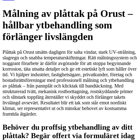
Målning av plåttak på Orust –
hållbar ytbehandling som
förlänger livslängden
Plåttak på Orust utsätts dagligen för salta vindar, stark UV-strålning,
slagregn och snabba temperaturskiftningar. Rätt målningssystem och
noggrant förarbete är därför avgörande för att stoppa begynnande
korrosion, täta utsatta detaljer och ge ett estetiskt lyft som håller över
tid. Vi hjälper industrier, fastighetsägare, privatkunder, företag och
bostadsrättsföreningar med professionell målning och ytbehandling
av plåttak – från pannplåt och klicktak till bandtäckning. Med
strukturerad tvätt, mekanisk rostborttagning, rostskyddande primer
och slitstark toppfärg återställer vi skyddet och förlänger takets
livslängd avsevärt. Resultatet blir ett tak som står emot nordiskt
klimat, ser representativt ut och minskar behovet av kostsamma
framtida åtgärder.
Behöver du proffsig ytbehandling av ditt
plåttak? Begär offert via formuläret idag