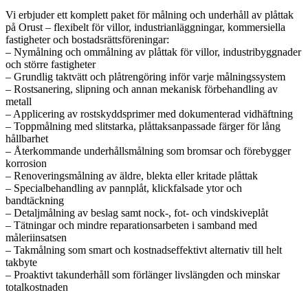
Vi erbjuder ett komplett paket för målning och underhåll av plåttak
på Orust – flexibelt för villor, industrianläggningar, kommersiella
fastigheter och bostadsrättsföreningar:
– Nymålning och ommålning av plåttak för villor, industribyggnader
och större fastigheter
– Grundlig taktvätt och plåtrengöring inför varje målningssystem
– Rostsanering, slipning och annan mekanisk förbehandling av
metall
– Applicering av rostskyddsprimer med dokumenterad vidhäftning
– Toppmålning med slitstarka, plåttaksanpassade färger för lång
hållbarhet
– Återkommande underhållsmålning som bromsar och förebygger
korrosion
– Renoveringsmålning av äldre, blekta eller kritade plåttak
– Specialbehandling av pannplåt, klickfalsade ytor och
bandtäckning
– Detaljmålning av beslag samt nock-, fot- och vindskiveplåt
– Tätningar och mindre reparationsarbeten i samband med
måleriinsatsen
– Takmålning som smart och kostnadseffektivt alternativ till helt
takbyte
– Proaktivt takunderhåll som förlänger livslängden och minskar
totalkostnaden