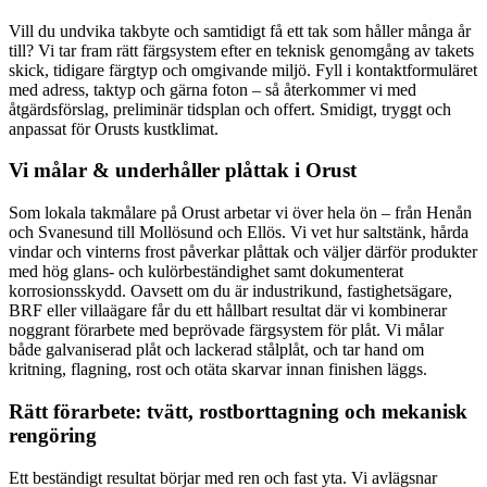
Vill du undvika takbyte och samtidigt få ett tak som håller många år
till? Vi tar fram rätt färgsystem efter en teknisk genomgång av takets
skick, tidigare färgtyp och omgivande miljö. Fyll i kontaktformuläret
med adress, taktyp och gärna foton – så återkommer vi med
åtgärdsförslag, preliminär tidsplan och offert. Smidigt, tryggt och
anpassat för Orusts kustklimat.
Vi målar & underhåller plåttak i Orust
Som lokala takmålare på Orust arbetar vi över hela ön – från Henån
och Svanesund till Mollösund och Ellös. Vi vet hur saltstänk, hårda
vindar och vinterns frost påverkar plåttak och väljer därför produkter
med hög glans- och kulörbeständighet samt dokumenterat
korrosionsskydd. Oavsett om du är industrikund, fastighetsägare,
BRF eller villaägare får du ett hållbart resultat där vi kombinerar
noggrant förarbete med beprövade färgsystem för plåt. Vi målar
både galvaniserad plåt och lackerad stålplåt, och tar hand om
kritning, flagning, rost och otäta skarvar innan finishen läggs.
Rätt förarbete: tvätt, rostborttagning och mekanisk
rengöring
Ett beständigt resultat börjar med ren och fast yta. Vi avlägsnar