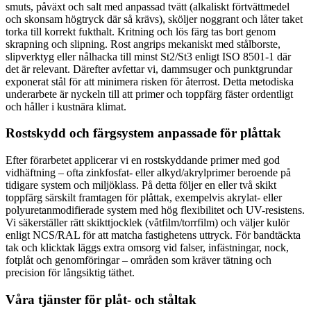
smuts, påväxt och salt med anpassad tvätt (alkaliskt förtvättmedel
och skonsam högtryck där så krävs), sköljer noggrant och låter taket
torka till korrekt fukthalt. Kritning och lös färg tas bort genom
skrapning och slipning. Rost angrips mekaniskt med stålborste,
slipverktyg eller nålhacka till minst St2/St3 enligt ISO 8501-1 där
det är relevant. Därefter avfettar vi, dammsuger och punktgrundar
exponerat stål för att minimera risken för återrost. Detta metodiska
underarbete är nyckeln till att primer och toppfärg fäster ordentligt
och håller i kustnära klimat.
Rostskydd och färgsystem anpassade för plåttak
Efter förarbetet applicerar vi en rostskyddande primer med god
vidhäftning – ofta zinkfosfat- eller alkyd/akrylprimer beroende på
tidigare system och miljöklass. På detta följer en eller två skikt
toppfärg särskilt framtagen för plåttak, exempelvis akrylat- eller
polyuretanmodifierade system med hög flexibilitet och UV-resistens.
Vi säkerställer rätt skikttjocklek (våtfilm/torrfilm) och väljer kulör
enligt NCS/RAL för att matcha fastighetens uttryck. För bandtäckta
tak och klicktak läggs extra omsorg vid falser, infästningar, nock,
fotplåt och genomföringar – områden som kräver tätning och
precision för långsiktig täthet.
Våra tjänster för plåt- och ståltak