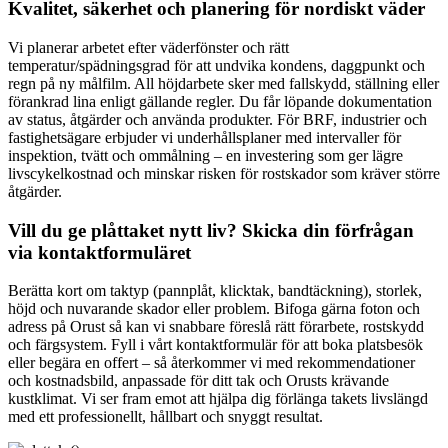
Kvalitet, säkerhet och planering för nordiskt väder
Vi planerar arbetet efter väderfönster och rätt
temperatur/spädningsgrad för att undvika kondens, daggpunkt och
regn på ny målfilm. All höjdarbete sker med fallskydd, ställning eller
förankrad lina enligt gällande regler. Du får löpande dokumentation
av status, åtgärder och använda produkter. För BRF, industrier och
fastighetsägare erbjuder vi underhållsplaner med intervaller för
inspektion, tvätt och ommålning – en investering som ger lägre
livscykelkostnad och minskar risken för rostskador som kräver större
åtgärder.
Vill du ge plåttaket nytt liv? Skicka din förfrågan
via kontaktformuläret
Berätta kort om taktyp (pannplåt, klicktak, bandtäckning), storlek,
höjd och nuvarande skador eller problem. Bifoga gärna foton och
adress på Orust så kan vi snabbare föreslå rätt förarbete, rostskydd
och färgsystem. Fyll i vårt kontaktformulär för att boka platsbesök
eller begära en offert – så återkommer vi med rekommendationer
och kostnadsbild, anpassade för ditt tak och Orusts krävande
kustklimat. Vi ser fram emot att hjälpa dig förlänga takets livslängd
med ett professionellt, hållbart och snyggt resultat.