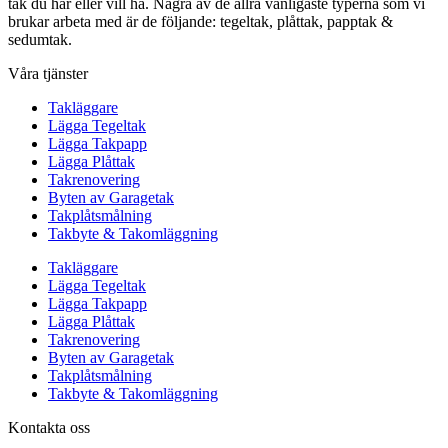
tak du har eller vill ha. Några av de allra vanligaste typerna som vi
brukar arbeta med är de följande: tegeltak, plåttak, papptak &
sedumtak.
Våra tjänster
Takläggare
Lägga Tegeltak
Lägga Takpapp
Lägga Plåttak
Takrenovering
Byten av Garagetak
Takplåtsmålning
Takbyte & Takomläggning
Takläggare
Lägga Tegeltak
Lägga Takpapp
Lägga Plåttak
Takrenovering
Byten av Garagetak
Takplåtsmålning
Takbyte & Takomläggning
Kontakta oss