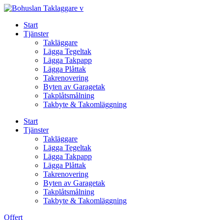
Skip
to
Start
content
Tjänster
Takläggare
Lägga Tegeltak
Lägga Takpapp
Lägga Plåttak
Takrenovering
Byten av Garagetak
Takplåtsmålning
Takbyte & Takomläggning
Start
Tjänster
Takläggare
Lägga Tegeltak
Lägga Takpapp
Lägga Plåttak
Takrenovering
Byten av Garagetak
Takplåtsmålning
Takbyte & Takomläggning
Offert