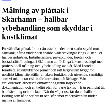
Målning av plåttak i
Skärhamn – hållbar
ytbehandling som skyddar i
kustklimat
Ett välmålat plåttak är mer än estetik – det är ett starkt skydd mot
saltstänk, hårda vindar och snabba väderväxlingar längs kusten. Vi
hjälper industrier, fastighetsägare, privatkunder, företag och
bostadsrättsföreningar i Skärhamn att förlänga takens livslängd med
professionell målning och ytbehandling av plåt. Med korrekt
förarbete, rostskyddande primer och rätt färgsystem byggt för
nordiskt klimat återställer vi takets funktion och utseende, samtidigt
som vi minimerar risken för korrosion och läckage. Vårt
strukturerade arbetssätt omfattar noggrann inspektion,
dokumentation och en tydlig plan för varje taktyp – från pannplåt till
bandtäckning och klicktak. När du väljer oss får du en hållbar
lösning som både ser bra ut och står emot väderpåverkan under
många år framöver.