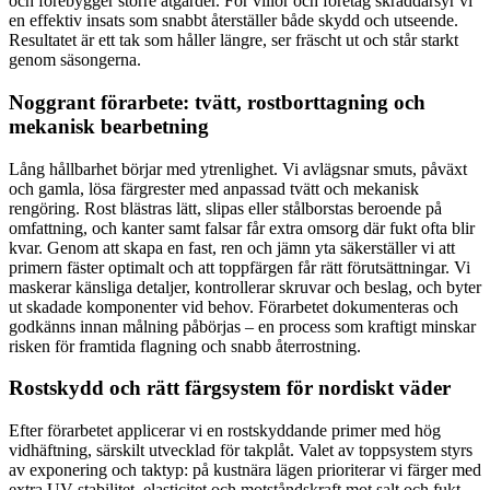
och förebygger större åtgärder. För villor och företag skräddarsyr vi
en effektiv insats som snabbt återställer både skydd och utseende.
Resultatet är ett tak som håller längre, ser fräscht ut och står starkt
genom säsongerna.
Noggrant förarbete: tvätt, rostborttagning och
mekanisk bearbetning
Lång hållbarhet börjar med ytrenlighet. Vi avlägsnar smuts, påväxt
och gamla, lösa färgrester med anpassad tvätt och mekanisk
rengöring. Rost blästras lätt, slipas eller stålborstas beroende på
omfattning, och kanter samt falsar får extra omsorg där fukt ofta blir
kvar. Genom att skapa en fast, ren och jämn yta säkerställer vi att
primern fäster optimalt och att toppfärgen får rätt förutsättningar. Vi
maskerar känsliga detaljer, kontrollerar skruvar och beslag, och byter
ut skadade komponenter vid behov. Förarbetet dokumenteras och
godkänns innan målning påbörjas – en process som kraftigt minskar
risken för framtida flagning och snabb återrostning.
Rostskydd och rätt färgsystem för nordiskt väder
Efter förarbetet applicerar vi en rostskyddande primer med hög
vidhäftning, särskilt utvecklad för takplåt. Valet av toppsystem styrs
av exponering och taktyp: på kustnära lägen prioriterar vi färger med
extra UV-stabilitet, elasticitet och motståndskraft mot salt och fukt.