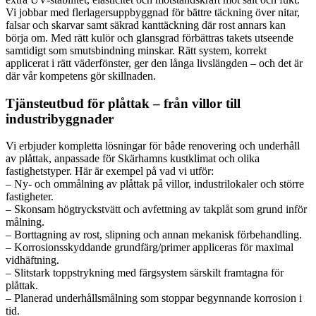
Vi jobbar med flerlagersuppbyggnad för bättre täckning över nitar,
falsar och skarvar samt säkrad kanttäckning där rost annars kan
börja om. Med rätt kulör och glansgrad förbättras takets utseende
samtidigt som smutsbindning minskar. Rätt system, korrekt
applicerat i rätt väderfönster, ger den långa livslängden – och det är
där vår kompetens gör skillnaden.
Tjänsteutbud för plåttak – från villor till
industribyggnader
Vi erbjuder kompletta lösningar för både renovering och underhåll
av plåttak, anpassade för Skärhamns kustklimat och olika
fastighetstyper. Här är exempel på vad vi utför:
– Ny- och ommålning av plåttak på villor, industrilokaler och större
fastigheter.
– Skonsam högtryckstvätt och avfettning av takplåt som grund inför
målning.
– Borttagning av rost, slipning och annan mekanisk förbehandling.
– Korrosionsskyddande grundfärg/primer appliceras för maximal
vidhäftning.
– Slitstark toppstrykning med färgsystem särskilt framtagna för
plåttak.
– Planerad underhållsmålning som stoppar begynnande korrosion i
tid.