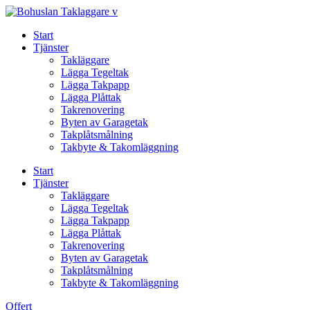
Skip
to
Start
content
Tjänster
Takläggare
Lägga Tegeltak
Lägga Takpapp
Lägga Plåttak
Takrenovering
Byten av Garagetak
Takplåtsmålning
Takbyte & Takomläggning
Start
Tjänster
Takläggare
Lägga Tegeltak
Lägga Takpapp
Lägga Plåttak
Takrenovering
Byten av Garagetak
Takplåtsmålning
Takbyte & Takomläggning
Offert