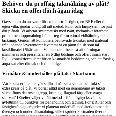
Behöver du proffsig takmålning av plåt?
Skicka en offertförfrågan idag
Oavsett om du ansvarar för en industrifastighet, en BRF eller din
egen villa, guidar vi dig till rätt metod, kulör och färgsystem för just
ditt plåttak. Vi arbetar systematiskt med tvätt, mekaniskt förarbete,
primer och toppmålning i flera steg för maximal vidhäftning och
täckning. Genom att kombinera beprövade tekniker med material
från ledande leverantörer levererar vi en jämn finish som tål
kustklimatet i Skärhamn. Vi planerar arbetet så att störningar
minimeras och presenterar en tydlig tidslinje och offert innan start.
Fyll i kontaktformuläret för en kostnadsfri bedömning och ett förslag
anpassat efter ditt tak och din budget.
Vi målar & underhåller plåttak i Skärhamn
Vår lokala erfarenhet gör skillnad när salta vindar och fukt sätter
extra press på plåt. Vi börjar alltid med en genomgång av takets
skick: finns det rostangrepp, kritning, flagnad färg eller svaga
skarvar? Därefter väljer vi rätt metod – från högtryckstvätt och
avfettning till punktvis rostbehandling och tätning. För BRF:er och
fastighetsbolag erbjuder vi planerat underhåll med återkommande
översyn och underhållsmålning, vilket sprider kostnaden över tid