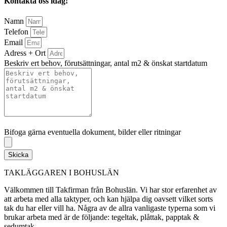
Kontakta oss idag!
Namn
Telefon
Email
Adress + Ort
Beskriv ert behov, förutsättningar, antal m2 & önskat startdatum
Bifoga gärna eventuella dokument, bilder eller ritningar
Bifoga gärna eventuella dokument, bilder eller ritningar
Skicka
TAKLÄGGAREN I BOHUSLÄN
Välkommen till Takfirman från Bohuslän. Vi har stor erfarenhet av
att arbeta med alla taktyper, och kan hjälpa dig oavsett vilket sorts
tak du har eller vill ha. Några av de allra vanligaste typerna som vi
brukar arbeta med är de följande: tegeltak, plåttak, papptak &
sedumtak.