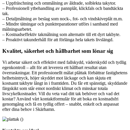
– Uppfräschning och ommålning av åldrade, solblekta takytor.
– Professionell ytbehandling av pannplåt, klickfals och bandtäckta
tak.
– Detaljmålning av beslag som nock-, fot- och vindskiveplåt m.m.
– Mindre tätningar och punktreparationer utförs i samband med
målningsarbetet.
– Kostnadseffektiv takmålning som alternativ till ett dyrt takbyte.
– Proaktivt takunderhåll för att förlänga hela takets livslängd.
Kvalitet, säkerhet och hållbarhet som lönar sig
Vi arbetar säkert och effektivt med fallskydd, väderskydd och tydlig
egenkontroll – allt för att leverera ett hållbart resultat utan
överraskningar. Ett professionellt målat plåttak förbättrar fastighetens
helhetsintryck, höjer skyddet mot läckage och kan skjuta ett
kostsamt takbyte långt in i framtiden. Du får ett spänstigt, skyddande
färgskikt som står emot nordiskt klimat och minskar totala
livscykelkostnader. Vill du veta vad ditt tak behöver och vad det
kostar? Använd vårt kontaktformulär för att boka en kostnadsfri
genomgång och få en tydlig offert – snabbt, enkelt och anpassat
efter dina behov i Skärhamn.