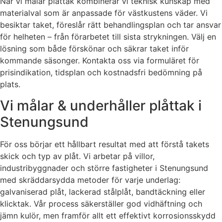
När vi målar plåttak kombinerar vi teknisk kunskap med
materialval som är anpassade för västkustens väder. Vi
besiktar taket, föreslår rätt behandlingsplan och tar ansvar
för helheten – från förarbetet till sista strykningen. Välj en
lösning som både förskönar och säkrar taket inför
kommande säsonger. Kontakta oss via formuläret för
prisindikation, tidsplan och kostnadsfri bedömning på
plats.
Vi målar & underhåller plåttak i
Stenungsund
För oss börjar ett hållbart resultat med att förstå takets
skick och typ av plåt. Vi arbetar på villor,
industribyggnader och större fastigheter i Stenungsund
med skräddarsydda metoder för varje underlag:
galvaniserad plåt, lackerad stålplåt, bandtäckning eller
klicktak. Vår process säkerställer god vidhäftning och
jämn kulör, men framför allt ett effektivt korrosionsskydd