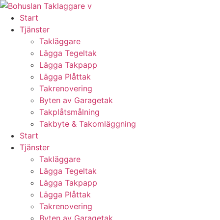
Skip
to
Start
content
Tjänster
Takläggare
Lägga Tegeltak
Lägga Takpapp
Lägga Plåttak
Takrenovering
Byten av Garagetak
Takplåtsmålning
Takbyte & Takomläggning
Start
Tjänster
Takläggare
Lägga Tegeltak
Lägga Takpapp
Lägga Plåttak
Takrenovering
Byten av Garagetak