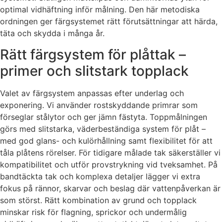
optimal vidhäftning inför målning. Den här metodiska
ordningen ger färgsystemet rätt förutsättningar att härda,
täta och skydda i många år.
Rätt färgsystem för plåttak –
primer och slitstark topplack
Valet av färgsystem anpassas efter underlag och
exponering. Vi använder rostskyddande primrar som
förseglar stålytor och ger jämn fästyta. Toppmålningen
görs med slitstarka, väderbeständiga system för plåt –
med god glans- och kulörhållning samt flexibilitet för att
tåla plåtens rörelser. För tidigare målade tak säkerställer vi
kompatibilitet och utför provstrykning vid tveksamhet. På
bandtäckta tak och komplexa detaljer lägger vi extra
fokus på rännor, skarvar och beslag där vattenpåverkan är
som störst. Rätt kombination av grund och topplack
minskar risk för flagning, sprickor och undermålig