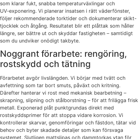
som klarar fukt, snabba temperaturväxlingar och
UV‑exponering. Vi planerar insatsen i rätt väderfönster,
följer rekommenderade torktider och dokumenterar skikt-
tjocklek och åtgång. Resultatet blir ett plåttak som håller
längre, ser bättre ut och skyddar fastigheten – samtidigt
som du undviker onödigt takbyte.
Noggrant förarbete: rengöring,
rostskydd och tätning
Förarbetet avgör livslängden. Vi börjar med tvätt och
avfettning som tar bort smuts, påväxt och kritning.
Därefter hanterar vi rost med mekanisk bearbetning –
skrapning, slipning och stålborstning – för att frilägga frisk
metall. Exponerad plåt punktgrundas direkt med
rostskyddsprimer för att stoppa vidare korrosion. Vi
kontrollerar skarvar, genomföringar och fästdon, tätar vid
behov och byter skadade detaljer som kan försvaga
systemet. Slutligen mattslipas och dammtorkas ytan för