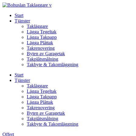
Skip
to
Start
content
Tjänster
Takläggare
Lägga Tegeltak
Lägga Takpapp
Lägga Plåttak
Takrenovering
Byten av Garagetak
Takplåtsmålning
Takbyte & Takomläggning
Start
Tjänster
Takläggare
Lägga Tegeltak
Lägga Takpapp
Lägga Plåttak
Takrenovering
Byten av Garagetak
Takplåtsmålning
Takbyte & Takomläggning
Offert