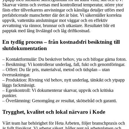
Skarvar värms och svetsas med kontrollerad temperatur, större ytor
fästs efter tillverkarens anvisningar och känsliga detaljer utförs med
prefabricerade manschetter där det är bäst. Vi säkerställer korrekta
uppvik, vattentäta anslutningar mot väggar och en effektiv
avvattning via rännor, brunnar och utkastare. Resultatet blir ett
papptak med lång livslängd och låg driftkostnad.
En tydlig process – från kostnadsfri besiktning till
slutdokumentation
– Kontaktformulär: Du beskriver behov, yta och bifogar gärna foton.
– Besiktning: Vi kontrollerar underlag, fall, fukt och genomföringar.
– Offert: Du får pris, materialval, metod och tidsplan – utan
överraskningar.
– Produktion: Rivning vid behov, nytt underlag, tätskikt och ytpapp
läggs fackmässigt.
– Egenkontroll: Vi dokumenterar skarvar, uppvik och kritiska
punkter.
– Överlämning: Genomgång av resultat, skötselråd och garanti.
Trygghet, kvalitet och lokal närvaro i Kode
Vårt team har behörighet för Heta Arbeten, följer branschpraxis och
är fullt försäkrat. Vi arbetar säkert, håller rent på arbetsplatsen och