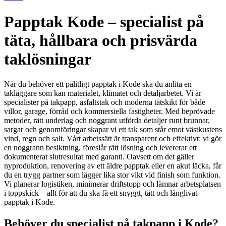
Papptak Kode – specialist på
täta, hållbara och prisvärda
taklösningar
När du behöver ett pålitligt papptak i Kode ska du anlita en
takläggare som kan materialet, klimatet och detaljarbetet. Vi är
specialister på takpapp, asfaltstak och moderna tätskikt för både
villor, garage, förråd och kommersiella fastigheter. Med beprövade
metoder, rätt underlag och noggrant utförda detaljer runt brunnar,
sargar och genomföringar skapar vi ett tak som står emot västkustens
vind, regn och salt. Vårt arbetssätt är transparent och effektivt: vi gör
en noggrann besiktning, föreslår rätt lösning och levererar ett
dokumenterat slutresultat med garanti. Oavsett om det gäller
nyproduktion, renovering av ett äldre papptak eller en akut läcka, får
du en trygg partner som lägger lika stor vikt vid finish som funktion.
Vi planerar logistiken, minimerar driftstopp och lämnar arbetsplatsen
i toppskick – allt för att du ska få ett snyggt, tätt och långlivat
papptak i Kode.
Behöver du specialist på takpapp i Kode?