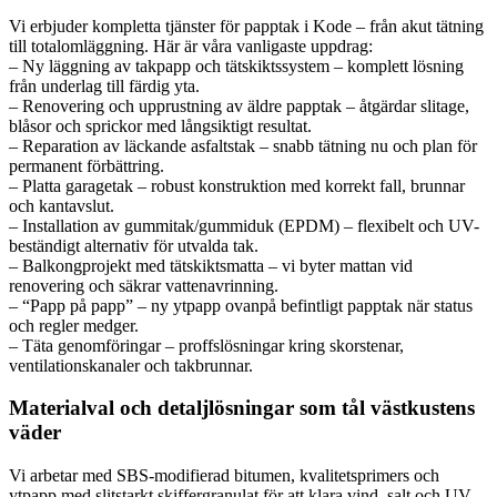
Vi erbjuder kompletta tjänster för papptak i Kode – från akut tätning
till totalomläggning. Här är våra vanligaste uppdrag:
– Ny läggning av takpapp och tätskiktssystem – komplett lösning
från underlag till färdig yta.
– Renovering och upprustning av äldre papptak – åtgärdar slitage,
blåsor och sprickor med långsiktigt resultat.
– Reparation av läckande asfaltstak – snabb tätning nu och plan för
permanent förbättring.
– Platta garagetak – robust konstruktion med korrekt fall, brunnar
och kantavslut.
– Installation av gummitak/gummiduk (EPDM) – flexibelt och UV-
beständigt alternativ för utvalda tak.
– Balkongprojekt med tätskiktsmatta – vi byter mattan vid
renovering och säkrar vattenavrinning.
– “Papp på papp” – ny ytpapp ovanpå befintligt papptak när status
och regler medger.
– Täta genomföringar – proffslösningar kring skorstenar,
ventilationskanaler och takbrunnar.
Materialval och detaljlösningar som tål västkustens
väder
Vi arbetar med SBS-modifierad bitumen, kvalitetsprimers och
ytpapp med slitstarkt skiffergranulat för att klara vind, salt och UV.