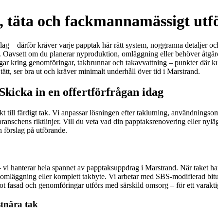
, täta och fackmannamässigt utf
g – därför kräver varje papptak här rätt system, noggranna detaljer och
nd. Oavsett om du planerar nyproduktion, omläggning eller behöver åtgär
ingar kring genomföringar, takbrunnar och takavvattning – punkter där ku
ätt, ser bra ut och kräver minimalt underhåll över tid i Marstrand.
kicka in en offertförfrågan idag
akt till färdigt tak. Vi anpassar lösningen efter taklutning, användnin
t branschens riktlinjer. Vill du veta vad din papptaksrenovering eller nyl
 förslag på utförande.
 – vi hanterar hela spannet av papptaksuppdrag i Marstrand. När taket har å
omläggning eller komplett takbyte. Vi arbetar med SBS-modifierad bit
ot fasad och genomföringar utförs med särskild omsorg – för ett varaktigt
stnära tak