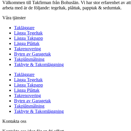
Välkommen till Takfirman från Bohuslän. Vi har stor erfarenhet av att a
arbeta med är de följande: tegeltak, plåttak, papptak & sedumtak.
Våra tjänster
Takläggare
Lägga Tegeltak
Lägga Takpapp
Lägga Plåttak
Takrenovering
Byten av Garagetak
Takplåtsmålning
Takbyte & Takomläggning
Takläggare
Lägga Tegeltak
Lägga Takpapp
Lägga Plåttak
Takrenovering
Byten av Garagetak
Takplåtsmålning
Takbyte & Takomläggning
Kontakta oss