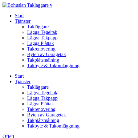
Skip
to
Start
content
Tjänster
Takläggare
Lägga Tegeltak
Lägga Takpapp
Lägga Plåttak
Takrenovering
Byten av Garagetak
Takplåtsmålning
Takbyte & Takomläggning
Start
Tjänster
Takläggare
Lägga Tegeltak
Lägga Takpapp
Lägga Plåttak
Takrenovering
Byten av Garagetak
Takplåtsmålning
Takbyte & Takomläggning
Offert