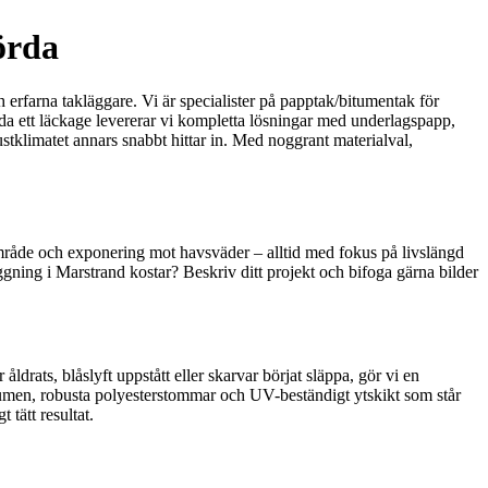
örda
 erfarna takläggare. Vi är specialister på papptak/bitumentak för
da ett läckage levererar vi kompletta lösningar med underlagspapp,
stklimatet annars snabbt hittar in. Med noggrant materialval,
gsområde och exponering mot havsväder – alltid med fokus på livslängd
äggning i Marstrand kostar? Beskriv ditt projekt och bifoga gärna bilder
ldrats, blåslyft uppstått eller skarvar börjat släppa, gör vi en
umen, robusta polyesterstommar och UV-beständigt ytskikt som står
 tätt resultat.