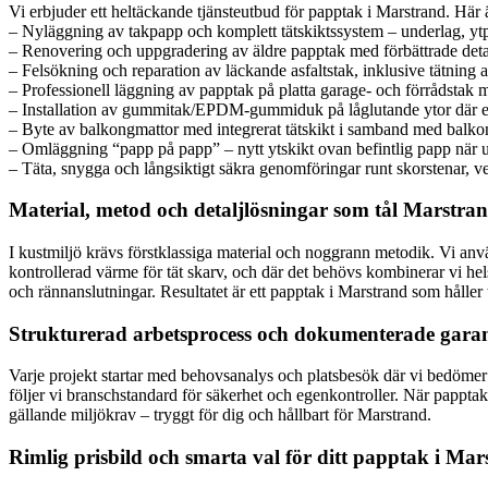
Vi erbjuder ett heltäckande tjänsteutbud för papptak i Marstrand. Här 
– Nyläggning av takpapp och komplett tätskiktssystem – underlag, ytp
– Renovering och uppgradering av äldre papptak med förbättrade detal
– Felsökning och reparation av läckande asfaltstak, inklusive tätning 
– Professionell läggning av papptak på platta garage- och förrådstak m
– Installation av gummitak/EPDM-gummiduk på låglutande ytor där extra
– Byte av balkongmattor med integrerat tätskikt i samband med balkon
– Omläggning “papp på papp” – nytt ytskikt ovan befintlig papp när u
– Täta, snygga och långsiktigt säkra genomföringar runt skorstenar, 
Material, metod och detaljlösningar som tål Marstra
I kustmiljö krävs förstklassiga material och noggrann metodik. Vi an
kontrollerad värme för tät skarv, och där det behövs kombinerar vi h
och rännanslutningar. Resultatet är ett papptak i Marstrand som håller 
Strukturerad arbetsprocess och dokumenterade garan
Varje projekt startar med behovsanalys och platsbesök där vi bedömer 
följer vi branschstandard för säkerhet och egenkontroller. När papptaket
gällande miljökrav – tryggt för dig och hållbart för Marstrand.
Rimlig prisbild och smarta val för ditt papptak i Ma