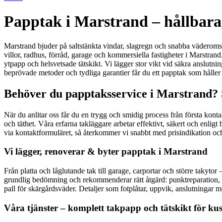
Papptak i Marstrand – hållbara
Marstrand bjuder på saltstänkta vindar, slagregn och snabba väderomsla
villor, radhus, förråd, garage och kommersiella fastigheter i Marstra
ytpapp och helsvetsade tätskikt. Vi lägger stor vikt vid säkra anslutn
beprövade metoder och tydliga garantier får du ett papptak som håller t
Behöver du papptaksservice i Marstrand? S
När du anlitar oss får du en trygg och smidig process från första kont
och täthet. Våra erfarna takläggare arbetar effektivt, säkert och enlig
via kontaktformuläret, så återkommer vi snabbt med prisindikation och
Vi lägger, renoverar & byter papptak i Marstrand
Från platta och låglutande tak till garage, carportar och större takytor
grundlig bedömning och rekommenderar rätt åtgärd: punktreparation, 
pall för skärgårdsväder. Detaljer som fotplåtar, uppvik, anslutningar m
Våra tjänster – komplett takpapp och tätskikt för ku