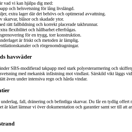
är vad vi kan hjälpa dig med:
app och helsvetsning för lång livslängd.
jer, extra lager där det behövs och optimerad avvattning.
av skarvar, blåsor och skadade ytor.
ed rätt fallbildning och korrekt placerade takbrunnar.
 flexibilitet och hållbarhet efterfrågas.
grenovering för en trygg, torr konstruktion.
nderlaget är friskt och metoden är lämplig.
ventilationskanaler och rörgenomdragningar.
nds havsväder
vänder SBS-modifierad takpapp med stark polyesterarmering och skiffer
elsvetsning med mekanisk infästning mot vindlast. Särskild vikt läggs v
tätt även under intensiva regn och hårda vindar.
tier
underlag, fall, dränering och befintliga skarvar. Du får en tydlig offe
 är klart lämnar vi över dokumentation och garantier samt ser till att ar
rstrand