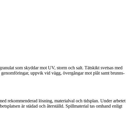
granulat som skyddar mot UV, storm och salt. Tätskikt svetsas med
id genomföringar, uppvik vid vägg, övergångar mot plåt samt brunns-
rt med rekommenderad lösning, materialval och tidsplan. Under arbetet
betsplatsen är städad och återställd. Spillmaterial tas omhand enligt