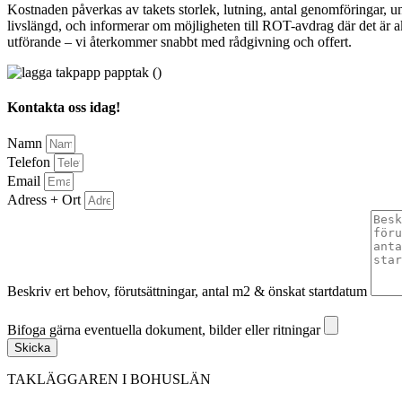
Kostnaden påverkas av takets storlek, lutning, antal genomföringar, u
livslängd, och informerar om möjligheten till ROT-avdrag där det är akt
utförande – vi återkommer snabbt med rådgivning och offert.
Kontakta oss idag!
Namn
Telefon
Email
Adress + Ort
Beskriv ert behov, förutsättningar, antal m2 & önskat startdatum
Bifoga gärna eventuella dokument, bilder eller ritningar
Bifoga gärna eventuella dokument, bilder eller ritningar
Skicka
TAKLÄGGAREN I BOHUSLÄN