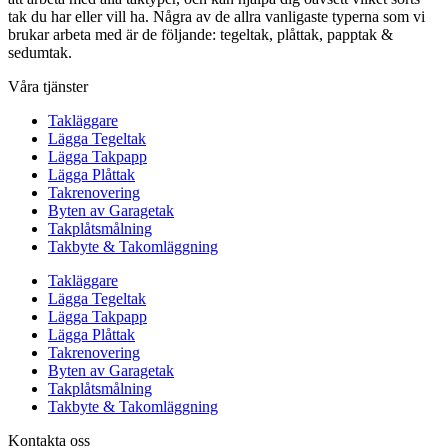
tak du har eller vill ha. Några av de allra vanligaste typerna som vi
brukar arbeta med är de följande: tegeltak, plåttak, papptak &
sedumtak.
Våra tjänster
Takläggare
Lägga Tegeltak
Lägga Takpapp
Lägga Plåttak
Takrenovering
Byten av Garagetak
Takplåtsmålning
Takbyte & Takomläggning
Takläggare
Lägga Tegeltak
Lägga Takpapp
Lägga Plåttak
Takrenovering
Byten av Garagetak
Takplåtsmålning
Takbyte & Takomläggning
Kontakta oss