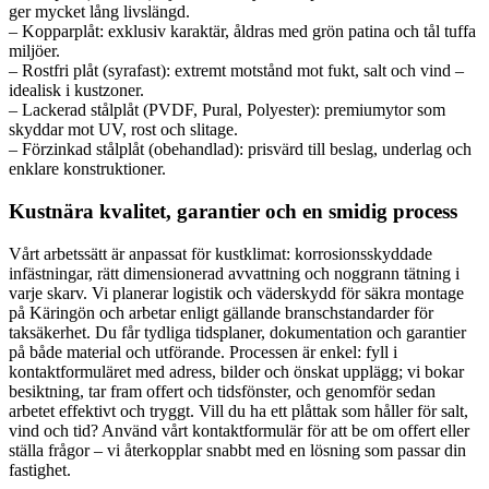
ger mycket lång livslängd.
– Kopparplåt: exklusiv karaktär, åldras med grön patina och tål tuffa
miljöer.
– Rostfri plåt (syrafast): extremt motstånd mot fukt, salt och vind –
idealisk i kustzoner.
– Lackerad stålplåt (PVDF, Pural, Polyester): premiumytor som
skyddar mot UV, rost och slitage.
– Förzinkad stålplåt (obehandlad): prisvärd till beslag, underlag och
enklare konstruktioner.
Kustnära kvalitet, garantier och en smidig process
Vårt arbetssätt är anpassat för kustklimat: korrosionsskyddade
infästningar, rätt dimensionerad avvattning och noggrann tätning i
varje skarv. Vi planerar logistik och väderskydd för säkra montage
på Käringön och arbetar enligt gällande branschstandarder för
taksäkerhet. Du får tydliga tidsplaner, dokumentation och garantier
på både material och utförande. Processen är enkel: fyll i
kontaktformuläret med adress, bilder och önskat upplägg; vi bokar
besiktning, tar fram offert och tidsfönster, och genomför sedan
arbetet effektivt och tryggt. Vill du ha ett plåttak som håller för salt,
vind och tid? Använd vårt kontaktformulär för att be om offert eller
ställa frågor – vi återkopplar snabbt med en lösning som passar din
fastighet.