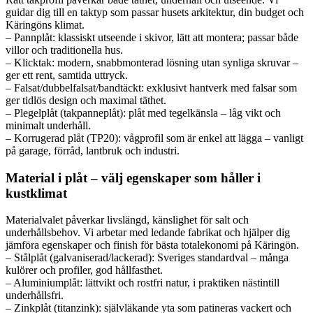
guidar dig till en taktyp som passar husets arkitektur, din budget och
Käringöns klimat.
– Pannplåt: klassiskt utseende i skivor, lätt att montera; passar både
villor och traditionella hus.
– Klicktak: modern, snabbmonterad lösning utan synliga skruvar –
ger ett rent, samtida uttryck.
– Falsat/dubbelfalsat/bandtäckt: exklusivt hantverk med falsar som
ger tidlös design och maximal täthet.
– Plegelplåt (takpanneplåt): plåt med tegelkänsla – låg vikt och
minimalt underhåll.
– Korrugerad plåt (TP20): vågprofil som är enkel att lägga – vanligt
på garage, förråd, lantbruk och industri.
Material i plåt – välj egenskaper som håller i
kustklimat
Materialvalet påverkar livslängd, känslighet för salt och
underhållsbehov. Vi arbetar med ledande fabrikat och hjälper dig
jämföra egenskaper och finish för bästa totalekonomi på Käringön.
– Stålplåt (galvaniserad/lackerad): Sveriges standardval – många
kulörer och profiler, god hållfasthet.
– Aluminiumplåt: lättvikt och rostfri natur, i praktiken nästintill
underhållsfri.
– Zinkplåt (titanzink): självläkande yta som patineras vackert och