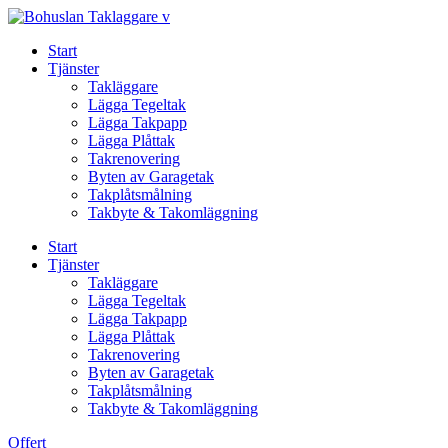
Skip
to
Start
content
Tjänster
Takläggare
Lägga Tegeltak
Lägga Takpapp
Lägga Plåttak
Takrenovering
Byten av Garagetak
Takplåtsmålning
Takbyte & Takomläggning
Start
Tjänster
Takläggare
Lägga Tegeltak
Lägga Takpapp
Lägga Plåttak
Takrenovering
Byten av Garagetak
Takplåtsmålning
Takbyte & Takomläggning
Offert