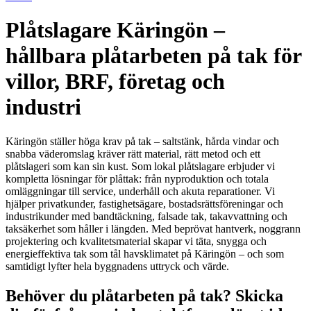
Plåtslagare Käringön –
hållbara plåtarbeten på tak för
villor, BRF, företag och
industri
Käringön ställer höga krav på tak – saltstänk, hårda vindar och
snabba väderomslag kräver rätt material, rätt metod och ett
plåtslageri som kan sin kust. Som lokal plåtslagare erbjuder vi
kompletta lösningar för plåttak: från nyproduktion och totala
omläggningar till service, underhåll och akuta reparationer. Vi
hjälper privatkunder, fastighetsägare, bostadsrättsföreningar och
industrikunder med bandtäckning, falsade tak, takavvattning och
taksäkerhet som håller i längden. Med beprövat hantverk, noggrann
projektering och kvalitetsmaterial skapar vi täta, snygga och
energieffektiva tak som tål havsklimatet på Käringön – och som
samtidigt lyfter hela byggnadens uttryck och värde.
Behöver du plåtarbeten på tak? Skicka