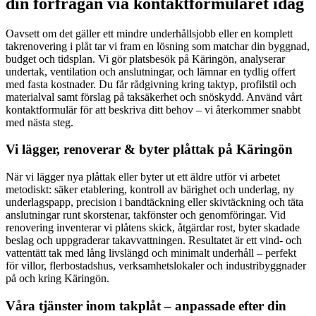
din förfrågan via kontaktformuläret idag
Oavsett om det gäller ett mindre underhållsjobb eller en komplett
takrenovering i plåt tar vi fram en lösning som matchar din byggnad,
budget och tidsplan. Vi gör platsbesök på Käringön, analyserar
undertak, ventilation och anslutningar, och lämnar en tydlig offert
med fasta kostnader. Du får rådgivning kring taktyp, profilstil och
materialval samt förslag på taksäkerhet och snöskydd. Använd vårt
kontaktformulär för att beskriva ditt behov – vi återkommer snabbt
med nästa steg.
Vi lägger, renoverar & byter plåttak på Käringön
När vi lägger nya plåttak eller byter ut ett äldre utför vi arbetet
metodiskt: säker etablering, kontroll av bärighet och underlag, ny
underlagspapp, precision i bandtäckning eller skivtäckning och täta
anslutningar runt skorstenar, takfönster och genomföringar. Vid
renovering inventerar vi plåtens skick, åtgärdar rost, byter skadade
beslag och uppgraderar takavvattningen. Resultatet är ett vind- och
vattentätt tak med lång livslängd och minimalt underhåll – perfekt
för villor, flerbostadshus, verksamhetslokaler och industribyggnader
på och kring Käringön.
Våra tjänster inom takplåt – anpassade efter din