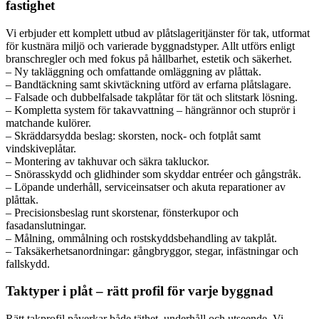
fastighet
Vi erbjuder ett komplett utbud av plåtslageritjänster för tak, utformat
för kustnära miljö och varierade byggnadstyper. Allt utförs enligt
branschregler och med fokus på hållbarhet, estetik och säkerhet.
– Ny takläggning och omfattande omläggning av plåttak.
– Bandtäckning samt skivtäckning utförd av erfarna plåtslagare.
– Falsade och dubbelfalsade takplåtar för tät och slitstark lösning.
– Kompletta system för takavvattning – hängrännor och stuprör i
matchande kulörer.
– Skräddarsydda beslag: skorsten, nock- och fotplåt samt
vindskiveplåtar.
– Montering av takhuvar och säkra takluckor.
– Snörasskydd och glidhinder som skyddar entréer och gångstråk.
– Löpande underhåll, serviceinsatser och akuta reparationer av
plåttak.
– Precisionsbeslag runt skorstenar, fönsterkupor och
fasadanslutningar.
– Målning, ommålning och rostskyddsbehandling av takplåt.
– Taksäkerhetsanordningar: gångbryggor, stegar, infästningar och
fallskydd.
Taktyper i plåt – rätt profil för varje byggnad
Rätt takprofil påverkar både täthet, underhåll och utseende. Vi