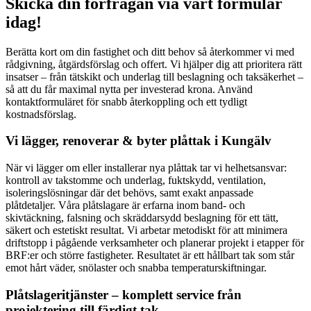
Skicka din förfrågan via vårt formulär
idag!
Berätta kort om din fastighet och ditt behov så återkommer vi med
rådgivning, åtgärdsförslag och offert. Vi hjälper dig att prioritera rätt
insatser – från tätskikt och underlag till beslagning och taksäkerhet –
så att du får maximal nytta per investerad krona. Använd
kontaktformuläret för snabb återkoppling och ett tydligt
kostnadsförslag.
Vi lägger, renoverar & byter plåttak i Kungälv
När vi lägger om eller installerar nya plåttak tar vi helhetsansvar:
kontroll av takstomme och underlag, fuktskydd, ventilation,
isoleringslösningar där det behövs, samt exakt anpassade
plåtdetaljer. Våra plåtslagare är erfarna inom band- och
skivtäckning, falsning och skräddarsydd beslagning för ett tätt,
säkert och estetiskt resultat. Vi arbetar metodiskt för att minimera
driftstopp i pågående verksamheter och planerar projekt i etapper för
BRF:er och större fastigheter. Resultatet är ett hållbart tak som står
emot hårt väder, snölaster och snabba temperaturskiftningar.
Plåtslageritjänster – komplett service från
projektering till färdigt tak