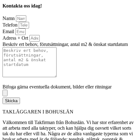
Kontakta oss idag!
Namn
Telefon
Email
Adress + Ort
Beskriv ert behov, förutsättningar, antal m2 & önskat startdatum
Bifoga gärna eventuella dokument, bilder eller ritningar
Bifoga gärna eventuella dokument, bilder eller ritningar
Skicka
TAKLÄGGAREN I BOHUSLÄN
Välkommen till Takfirman från Bohuslän. Vi har stor erfarenhet av
att arbeta med alla taktyper, och kan hjälpa dig oavsett vilket sorts
tak du har eller vill ha. Några av de allra vanligaste typerna som vi
brukar arbeta med är de följande: tegeltak, plåttak, papptak &