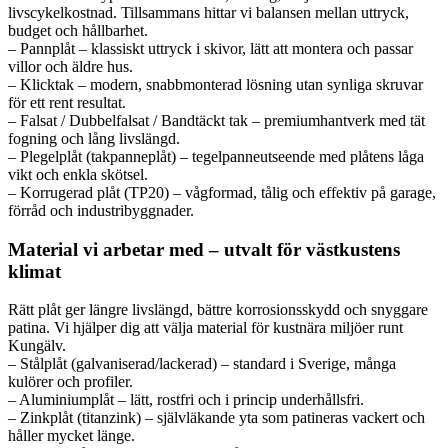
livscykelkostnad. Tillsammans hittar vi balansen mellan uttryck,
budget och hållbarhet.
– Pannplåt – klassiskt uttryck i skivor, lätt att montera och passar
villor och äldre hus.
– Klicktak – modern, snabbmonterad lösning utan synliga skruvar
för ett rent resultat.
– Falsat / Dubbelfalsat / Bandtäckt tak – premiumhantverk med tät
fogning och lång livslängd.
– Plegelplåt (takpanneplåt) – tegelpanneutseende med plåtens låga
vikt och enkla skötsel.
– Korrugerad plåt (TP20) – vågformad, tålig och effektiv på garage,
förråd och industribyggnader.
Material vi arbetar med – utvalt för västkustens
klimat
Rätt plåt ger längre livslängd, bättre korrosionsskydd och snyggare
patina. Vi hjälper dig att välja material för kustnära miljöer runt
Kungälv.
– Stålplåt (galvaniserad/lackerad) – standard i Sverige, många
kulörer och profiler.
– Aluminiumplåt – lätt, rostfri och i princip underhållsfri.
– Zinkplåt (titanzink) – självläkande yta som patineras vackert och
håller mycket länge.