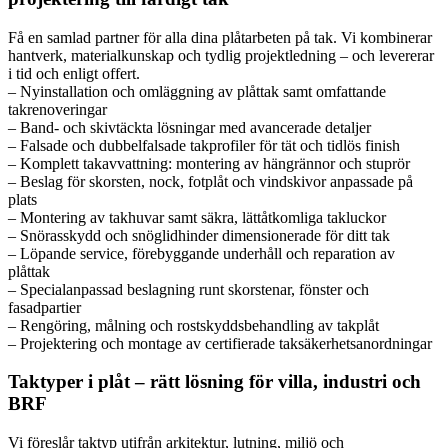
Få en samlad partner för alla dina plåtarbeten på tak. Vi kombinerar
hantverk, materialkunskap och tydlig projektledning – och levererar
i tid och enligt offert.
– Nyinstallation och omläggning av plåttak samt omfattande
takrenoveringar
– Band- och skivtäckta lösningar med avancerade detaljer
– Falsade och dubbelfalsade takprofiler för tät och tidlös finish
– Komplett takavvattning: montering av hängrännor och stuprör
– Beslag för skorsten, nock, fotplåt och vindskivor anpassade på
plats
– Montering av takhuvar samt säkra, lättåtkomliga takluckor
– Snörasskydd och snöglidhinder dimensionerade för ditt tak
– Löpande service, förebyggande underhåll och reparation av
plåttak
– Specialanpassad beslagning runt skorstenar, fönster och
fasadpartier
– Rengöring, målning och rostskyddsbehandling av takplåt
– Projektering och montage av certifierade taksäkerhetsanordningar
Taktyper i plåt – rätt lösning för villa, industri och
BRF
Vi föreslår taktyp utifrån arkitektur, lutning, miljö och