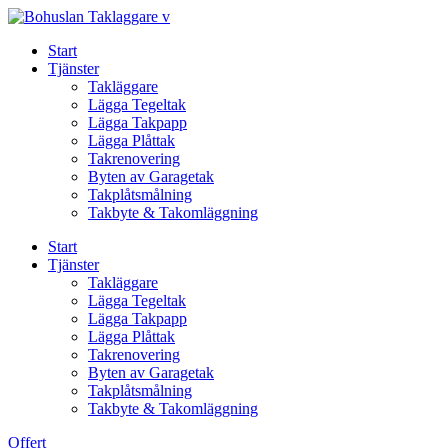
Skip
to
Start
content
Tjänster
Takläggare
Lägga Tegeltak
Lägga Takpapp
Lägga Plåttak
Takrenovering
Byten av Garagetak
Takplåtsmålning
Takbyte & Takomläggning
Start
Tjänster
Takläggare
Lägga Tegeltak
Lägga Takpapp
Lägga Plåttak
Takrenovering
Byten av Garagetak
Takplåtsmålning
Takbyte & Takomläggning
Offert