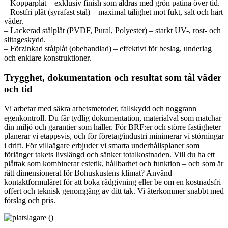
– Kopparplåt – exklusiv finish som åldras med grön patina över tid.
– Rostfri plåt (syrafast stål) – maximal tålighet mot fukt, salt och hårt
väder.
– Lackerad stålplåt (PVDF, Pural, Polyester) – starkt UV-, rost- och
slitageskydd.
– Förzinkad stålplåt (obehandlad) – effektivt för beslag, underlag
och enklare konstruktioner.
Trygghet, dokumentation och resultat som tål väder
och tid
Vi arbetar med säkra arbetsmetoder, fallskydd och noggrann
egenkontroll. Du får tydlig dokumentation, materialval som matchar
din miljö och garantier som håller. För BRF:er och större fastigheter
planerar vi etappsvis, och för företag/industri minimerar vi störningar
i drift. För villaägare erbjuder vi smarta underhållsplaner som
förlänger takets livslängd och sänker totalkostnaden. Vill du ha ett
plåttak som kombinerar estetik, hållbarhet och funktion – och som är
rätt dimensionerat för Bohuskustens klimat? Använd
kontaktformuläret för att boka rådgivning eller be om en kostnadsfri
offert och teknisk genomgång av ditt tak. Vi återkommer snabbt med
förslag och pris.