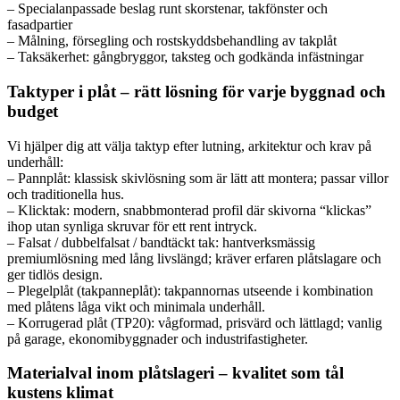
– Specialanpassade beslag runt skorstenar, takfönster och
fasadpartier
– Målning, försegling och rostskyddsbehandling av takplåt
– Taksäkerhet: gångbryggor, taksteg och godkända infästningar
Taktyper i plåt – rätt lösning för varje byggnad och
budget
Vi hjälper dig att välja taktyp efter lutning, arkitektur och krav på
underhåll:
– Pannplåt: klassisk skivlösning som är lätt att montera; passar villor
och traditionella hus.
– Klicktak: modern, snabbmonterad profil där skivorna “klickas”
ihop utan synliga skruvar för ett rent intryck.
– Falsat / dubbelfalsat / bandtäckt tak: hantverksmässig
premiumlösning med lång livslängd; kräver erfaren plåtslagare och
ger tidlös design.
– Plegelplåt (takpanneplåt): takpannornas utseende i kombination
med plåtens låga vikt och minimala underhåll.
– Korrugerad plåt (TP20): vågformad, prisvärd och lättlagd; vanlig
på garage, ekonomibyggnader och industrifastigheter.
Materialval inom plåtslageri – kvalitet som tål
kustens klimat