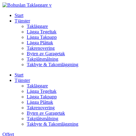
Skip
to
Start
content
Tjänster
Takläggare
Lägga Tegeltak
Lägga Takpapp
Lägga Plåttak
Takrenovering
Byten av Garagetak
Takplåtsmålning
Takbyte & Takomläggning
Start
Tjänster
Takläggare
Lägga Tegeltak
Lägga Takpapp
Lägga Plåttak
Takrenovering
Byten av Garagetak
Takplåtsmålning
Takbyte & Takomläggning
Offert