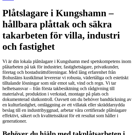
Plåtslagare i Kungshamn –
hållbara plåttak och säkra
takarbeten för villa, industri
och fastighet
Vi är din lokala plåtslagare i Kungshamn med spetskompetens inom
plåtarbeten på tak för industrier, fastighetsägare, privatkunder,
företag och bostadsrättsföreningar. Med lång erfarenhet från
Bohusläns kustklimat levererar vi robusta, vädertåliga och estetiskt
tilltalande lösningar som står emot salt, vind och regn. Vi tar
helhetsansvar – från första takbesiktning och rådgivning till
materialval, produktion i verkstad, montage på plats och
dokumenterad slutkontroll. Oavsett om du behöver bandtäckning av
en kulturfastighet, omläggning av ett villatak eller skräddarsydda
beslag till en industribyggnad, arbetar våra certifierade plåtslagare
effektivt, säkert och kvalitetssäkrat för ett resultat som håller i
generationer.
Behöver du hjälp med takplåtsarbeten i