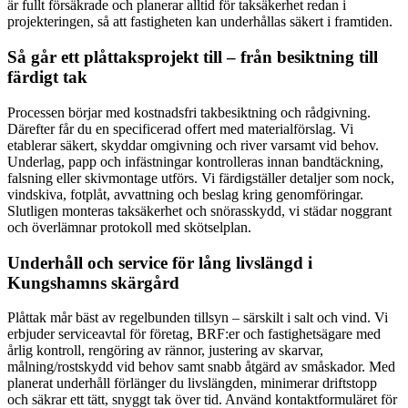
är fullt försäkrade och planerar alltid för taksäkerhet redan i
projekteringen, så att fastigheten kan underhållas säkert i framtiden.
Så går ett plåttaksprojekt till – från besiktning till
färdigt tak
Processen börjar med kostnadsfri takbesiktning och rådgivning.
Därefter får du en specificerad offert med materialförslag. Vi
etablerar säkert, skyddar omgivning och river varsamt vid behov.
Underlag, papp och infästningar kontrolleras innan bandtäckning,
falsning eller skivmontage utförs. Vi färdigställer detaljer som nock,
vindskiva, fotplåt, avvattning och beslag kring genomföringar.
Slutligen monteras taksäkerhet och snörasskydd, vi städar noggrant
och överlämnar protokoll med skötselplan.
Underhåll och service för lång livslängd i
Kungshamns skärgård
Plåttak mår bäst av regelbunden tillsyn – särskilt i salt och vind. Vi
erbjuder serviceavtal för företag, BRF:er och fastighetsägare med
årlig kontroll, rengöring av rännor, justering av skarvar,
målning/rostskydd vid behov samt snabb åtgärd av småskador. Med
planerat underhåll förlänger du livslängden, minimerar driftstopp
och säkrar ett tätt, snyggt tak över tid. Använd kontaktformuläret för