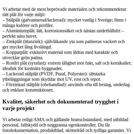
Vi arbetar med de mest beprövade materialen och rekommenderar
rätt plåt för varje miljö:
– Stålplåt (galvaniserad/lackerad): mycket vanlig i Sverige; finns i
många kulörer och profiler.
– Aluminiumplåt: lätt, korrosionssäker och nästan underhållsfri –
perfekt nära havet.
– Zinkplåt (titanzink): självläkande yta som patineras vackert och
ger mycket lång livslängd.
– Kopparplåt: exklusivt material som åldras med karaktär och
utvecklar grön patina.
– Rostfri plåt (syrafast): extrem tålighet mot fukt, salt och kemikalier;
idealisk för kustnära byggnader.
– Lackerad stålplåt (PVDF, Pural, Polyester): slitstarka
ytbeläggningar som skyddar mot UV, rost och repor.
– Förzinkad stålplåt (obehandlad): används ofta till beslag, underlag
och enklare konstruktioner.
Kvalitet, säkerhet och dokumenterad trygghet i
varje projekt
Vi arbetar enligt AMA och gällande branschstandard, med utbildad
personal, fallskydd och noggranna egenkontroller. Du får
fotodokumentation, produktblad, skötselråd och tydliga garantier. Vi