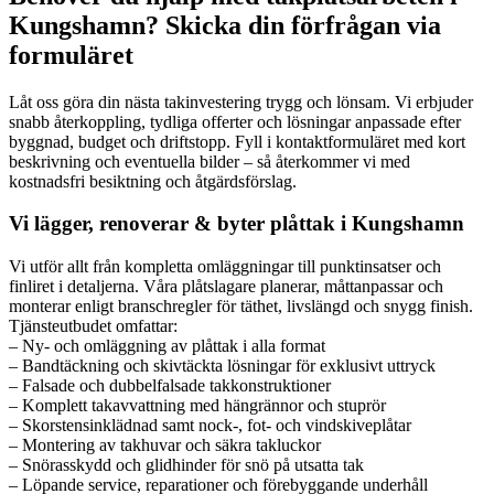
Kungshamn? Skicka din förfrågan via
formuläret
Låt oss göra din nästa takinvestering trygg och lönsam. Vi erbjuder
snabb återkoppling, tydliga offerter och lösningar anpassade efter
byggnad, budget och driftstopp. Fyll i kontaktformuläret med kort
beskrivning och eventuella bilder – så återkommer vi med
kostnadsfri besiktning och åtgärdsförslag.
Vi lägger, renoverar & byter plåttak i Kungshamn
Vi utför allt från kompletta omläggningar till punktinsatser och
finliret i detaljerna. Våra plåtslagare planerar, måttanpassar och
monterar enligt branschregler för täthet, livslängd och snygg finish.
Tjänsteutbudet omfattar:
– Ny- och omläggning av plåttak i alla format
– Bandtäckning och skivtäckta lösningar för exklusivt uttryck
– Falsade och dubbelfalsade takkonstruktioner
– Komplett takavvattning med hängrännor och stuprör
– Skorstensinklädnad samt nock-, fot- och vindskiveplåtar
– Montering av takhuvar och säkra takluckor
– Snörasskydd och glidhinder för snö på utsatta tak
– Löpande service, reparationer och förebyggande underhåll