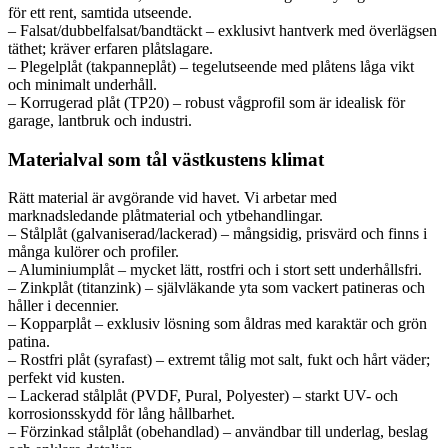
för ett rent, samtida utseende.
– Falsat/dubbelfalsat/bandtäckt – exklusivt hantverk med överlägsen
täthet; kräver erfaren plåtslagare.
– Plegelplåt (takpanneplåt) – tegelutseende med plåtens låga vikt
och minimalt underhåll.
– Korrugerad plåt (TP20) – robust vågprofil som är idealisk för
garage, lantbruk och industri.
Materialval som tål västkustens klimat
Rätt material är avgörande vid havet. Vi arbetar med
marknadsledande plåtmaterial och ytbehandlingar.
– Stålplåt (galvaniserad/lackerad) – mångsidig, prisvärd och finns i
många kulörer och profiler.
– Aluminiumplåt – mycket lätt, rostfri och i stort sett underhållsfri.
– Zinkplåt (titanzink) – självläkande yta som vackert patineras och
håller i decennier.
– Kopparplåt – exklusiv lösning som åldras med karaktär och grön
patina.
– Rostfri plåt (syrafast) – extremt tålig mot salt, fukt och hårt väder;
perfekt vid kusten.
– Lackerad stålplåt (PVDF, Pural, Polyester) – starkt UV- och
korrosionsskydd för lång hållbarhet.
– Förzinkad stålplåt (obehandlad) – användbar till underlag, beslag