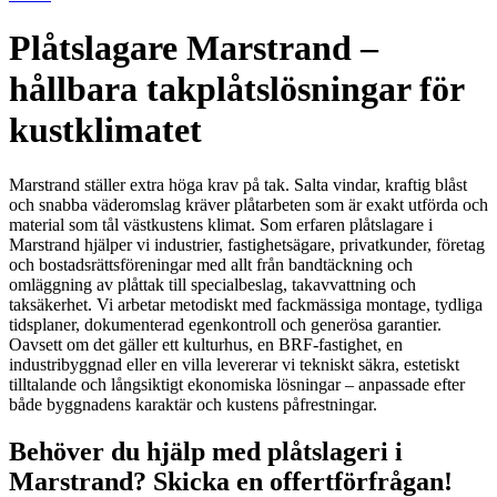
Plåtslagare Marstrand –
hållbara takplåtslösningar för
kustklimatet
Marstrand ställer extra höga krav på tak. Salta vindar, kraftig blåst
och snabba väderomslag kräver plåtarbeten som är exakt utförda och
material som tål västkustens klimat. Som erfaren plåtslagare i
Marstrand hjälper vi industrier, fastighetsägare, privatkunder, företag
och bostadsrättsföreningar med allt från bandtäckning och
omläggning av plåttak till specialbeslag, takavvattning och
taksäkerhet. Vi arbetar metodiskt med fackmässiga montage, tydliga
tidsplaner, dokumenterad egenkontroll och generösa garantier.
Oavsett om det gäller ett kulturhus, en BRF-fastighet, en
industribyggnad eller en villa levererar vi tekniskt säkra, estetiskt
tilltalande och långsiktigt ekonomiska lösningar – anpassade efter
både byggnadens karaktär och kustens påfrestningar.
Behöver du hjälp med plåtslageri i
Marstrand? Skicka en offertförfrågan!