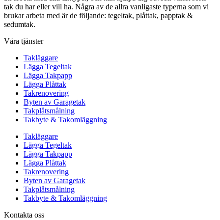
tak du har eller vill ha. Några av de allra vanligaste typerna som vi
brukar arbeta med är de följande: tegeltak, plåttak, papptak &
sedumtak.
Våra tjänster
Takläggare
Lägga Tegeltak
Lägga Takpapp
Lägga Plåttak
Takrenovering
Byten av Garagetak
Takplåtsmålning
Takbyte & Takomläggning
Takläggare
Lägga Tegeltak
Lägga Takpapp
Lägga Plåttak
Takrenovering
Byten av Garagetak
Takplåtsmålning
Takbyte & Takomläggning
Kontakta oss