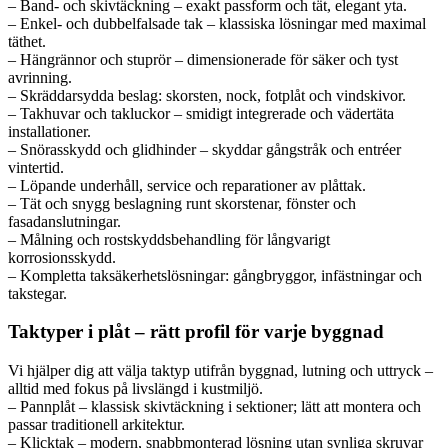
– Band- och skivtäckning – exakt passform och tät, elegant yta.
– Enkel- och dubbelfalsade tak – klassiska lösningar med maximal
täthet.
– Hängrännor och stuprör – dimensionerade för säker och tyst
avrinning.
– Skräddarsydda beslag: skorsten, nock, fotplåt och vindskivor.
– Takhuvar och takluckor – smidigt integrerade och vädertäta
installationer.
– Snörasskydd och glidhinder – skyddar gångstråk och entréer
vintertid.
– Löpande underhåll, service och reparationer av plåttak.
– Tät och snygg beslagning runt skorstenar, fönster och
fasadanslutningar.
– Målning och rostskyddsbehandling för långvarigt
korrosionsskydd.
– Kompletta taksäkerhetslösningar: gångbryggor, infästningar och
takstegar.
Taktyper i plåt – rätt profil för varje byggnad
Vi hjälper dig att välja taktyp utifrån byggnad, lutning och uttryck –
alltid med fokus på livslängd i kustmiljö.
– Pannplåt – klassisk skivtäckning i sektioner; lätt att montera och
passar traditionell arkitektur.
– Klicktak – modern, snabbmonterad lösning utan synliga skruvar