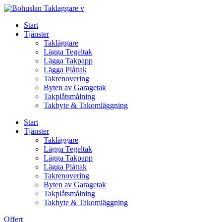
Skip
to
Start
content
Tjänster
Takläggare
Lägga Tegeltak
Lägga Takpapp
Lägga Plåttak
Takrenovering
Byten av Garagetak
Takplåtsmålning
Takbyte & Takomläggning
Start
Tjänster
Takläggare
Lägga Tegeltak
Lägga Takpapp
Lägga Plåttak
Takrenovering
Byten av Garagetak
Takplåtsmålning
Takbyte & Takomläggning
Offert