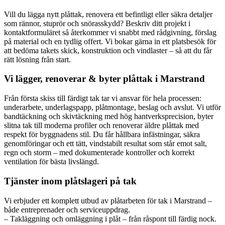
Vill du lägga nytt plåttak, renovera ett befintligt eller säkra detaljer
som rännor, stuprör och snörasskydd? Beskriv ditt projekt i
kontaktformuläret så återkommer vi snabbt med rådgivning, förslag
på material och en tydlig offert. Vi bokar gärna in ett platsbesök för
att bedöma takets skick, konstruktion och vindlaster – så att du får
rätt lösning från start.
Vi lägger, renoverar & byter plåttak i Marstrand
Från första skiss till färdigt tak tar vi ansvar för hela processen:
underarbete, underlagspapp, plåtmontage, beslag och avslut. Vi utför
bandtäckning och skivtäckning med hög hantverksprecision, byter
slitna tak till moderna profiler och renoverar äldre plåttak med
respekt för byggnadens stil. Du får hållbara infästningar, säkra
genomföringar och ett tätt, vindstabilt resultat som står emot salt,
regn och storm – med dokumenterade kontroller och korrekt
ventilation för bästa livslängd.
Tjänster inom plåtslageri på tak
Vi erbjuder ett komplett utbud av plåtarbeten för tak i Marstrand –
både entreprenader och serviceuppdrag.
– Takläggning och omläggning i plåt – från råspont till färdig nock.