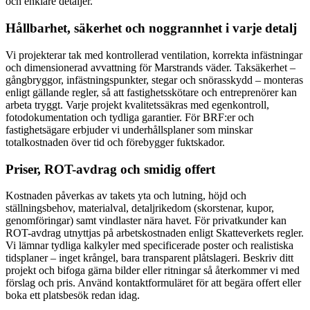
och enklare detaljer.
Hållbarhet, säkerhet och noggrannhet i varje detalj
Vi projekterar tak med kontrollerad ventilation, korrekta infästningar
och dimensionerad avvattning för Marstrands väder. Taksäkerhet –
gångbryggor, infästningspunkter, stegar och snörasskydd – monteras
enligt gällande regler, så att fastighetsskötare och entreprenörer kan
arbeta tryggt. Varje projekt kvalitetssäkras med egenkontroll,
fotodokumentation och tydliga garantier. För BRF:er och
fastighetsägare erbjuder vi underhållsplaner som minskar
totalkostnaden över tid och förebygger fuktskador.
Priser, ROT-avdrag och smidig offert
Kostnaden påverkas av takets yta och lutning, höjd och
ställningsbehov, materialval, detaljrikedom (skorstenar, kupor,
genomföringar) samt vindlaster nära havet. För privatkunder kan
ROT-avdrag utnyttjas på arbetskostnaden enligt Skatteverkets regler.
Vi lämnar tydliga kalkyler med specificerade poster och realistiska
tidsplaner – inget krångel, bara transparent plåtslageri. Beskriv ditt
projekt och bifoga gärna bilder eller ritningar så återkommer vi med
förslag och pris. Använd kontaktformuläret för att begära offert eller
boka ett platsbesök redan idag.