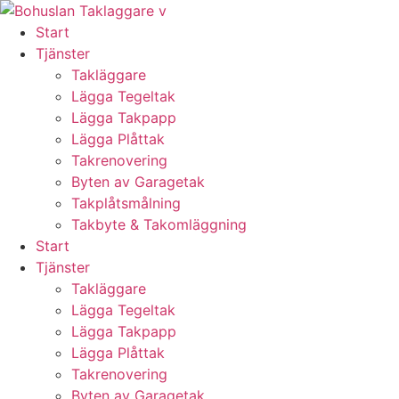
Skip
to
Start
content
Tjänster
Takläggare
Lägga Tegeltak
Lägga Takpapp
Lägga Plåttak
Takrenovering
Byten av Garagetak
Takplåtsmålning
Takbyte & Takomläggning
Start
Tjänster
Takläggare
Lägga Tegeltak
Lägga Takpapp
Lägga Plåttak
Takrenovering
Byten av Garagetak