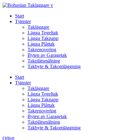
Skip
to
Start
content
Tjänster
Takläggare
Lägga Tegeltak
Lägga Takpapp
Lägga Plåttak
Takrenovering
Byten av Garagetak
Takplåtsmålning
Takbyte & Takomläggning
Start
Tjänster
Takläggare
Lägga Tegeltak
Lägga Takpapp
Lägga Plåttak
Takrenovering
Byten av Garagetak
Takplåtsmålning
Takbyte & Takomläggning
Offert