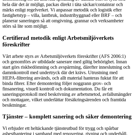
hela där det är möjligt, packas direkt i täta säckar/containrar och
märks enligt regelverket. Vi anpassar metodik och logistik efter
fastighetstyp – villa, lantbruk, industribyggnad eller BRF – och
planerar saneringen så att omgivning, grannar och verksamheter
störs så lite som möjligt.
Certifierad metodik enligt Arbetsmiljöverkets
föreskrifter
Vårt arbete styrs av Arbetsmiljöverkets föreskrifter (AFS 2006:1)
och genomförs av utbildade sanerare med giltig behörighet. Innan
start görs riskbedömning och avspärrning, därefter inneslutning och
dammkontroll med undertryck där det krävs. Utrustning med
HEPA-filtrering används, och allt material hanteras fuktat för att
binda fibrer. Efter demontering följer noggrann grov- och
finsanering, visuell kontroll och dokumentation. Du får ett
saneringsprotokoll med beskrivning av arbetsmetod, avfallsmängder
och mottagare, vilket underlättar försäkringsärenden och framtida
besiktningar.
Tjänster – komplett sanering och säker demontering
Vi erbjuder ett heltäckande tjänsteutbud för trygg och spårbar
asbesthantering i samband med renovering, rivning och underhåll.