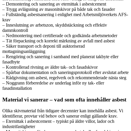
– Demontering och sanering av eternittak i asbestcement
– Trygg avlägsning av masonitskivor på både tak och fasader
– Fullständig asbestsanering i enlighet med Arbetsmiljöverkets AFS-
krav
– Inneslutning av arbetszon, skyddstäckning och effektiv
dammkontroll
– Nedmontering med certifierade och godkända arbetsmetoder
– Tät förpackning och korrekt märkning av avfall med asbest
– Säker transport och deponi till auktoriserad
mottagningsanläggning
– Rengöring och sanering i samband med planerat takbyte eller
fasadbyte
– Kontrollerad rivning av äldre tak- och fasadskivor
– Spårbar dokumentation och saneringsprotokoll efter avslutat arbete
– Rådgivning om asbest, regelverk och rekommenderade nästa steg
– Noggrann förberedelse av underlag inför ny tak- eller
fasadinstallation
Material vi sanerar – vad som ofta innehåller asbest
Olika skivmaterial från tidigare decennier kan innehålla asbest. Vi
identifierar, provtar vid behov och sanerar enligt gällande krav.
– Eternittak i asbestcement – typiskt på äldre villor, lador och
industrifastigheter