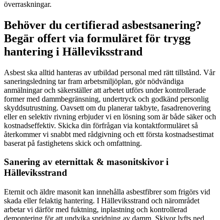
överraskningar.
Behöver du certifierad asbestsanering?
Begär offert via formuläret för trygg
hantering i Hälleviksstrand
Asbest ska alltid hanteras av utbildad personal med rätt tillstånd. Vår
saneringsledning tar fram arbetsmiljöplan, gör nödvändiga
anmälningar och säkerställer att arbetet utförs under kontrollerade
former med dammbegränsning, undertryck och godkänd personlig
skyddsutrustning. Oavsett om du planerar takbyte, fasadrenovering
eller en selektiv rivning erbjuder vi en lösning som är både säker och
kostnadseffektiv. Skicka din förfrågan via kontaktformuläret så
återkommer vi snabbt med rådgivning och ett första kostnadsestimat
baserat på fastighetens skick och omfattning.
Sanering av eternittak & masonitskivor i
Hälleviksstrand
Eternit och äldre masonit kan innehålla asbestfibrer som frigörs vid
skada eller felaktig hantering. I Hälleviksstrand och närområdet
arbetar vi därför med fuktning, inplastning och kontrollerad
demontering för att undvika spridning av damm. Skivor lyfts ned