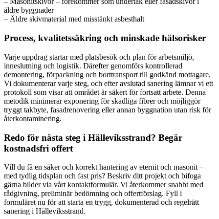
– Masonitskivor – förekommer som undertak eller fasadskivor i
äldre byggnader
– Äldre skivmaterial med misstänkt asbesthalt
Process, kvalitetssäkring och minskade hälsorisker
Varje uppdrag startar med platsbesök och plan för arbetsmiljö,
inneslutning och logistik. Därefter genomförs kontrollerad
demontering, förpackning och borttransport till godkänd mottagare.
Vi dokumenterar varje steg, och efter avslutad sanering lämnar vi ett
protokoll som visar att området är säkert för fortsatt arbete. Denna
metodik minimerar exponering för skadliga fibrer och möjliggör
tryggt takbyte, fasadrenovering eller annan byggnation utan risk för
återkontaminering.
Redo för nästa steg i Hälleviksstrand? Begär
kostnadsfri offert
Vill du få en säker och korrekt hantering av eternit och masonit –
med tydlig tidsplan och fast pris? Beskriv ditt projekt och bifoga
gärna bilder via vårt kontaktformulär. Vi återkommer snabbt med
rådgivning, preliminär bedömning och offertförslag. Fyll i
formuläret nu för att starta en trygg, dokumenterad och regelrätt
sanering i Hälleviksstrand.