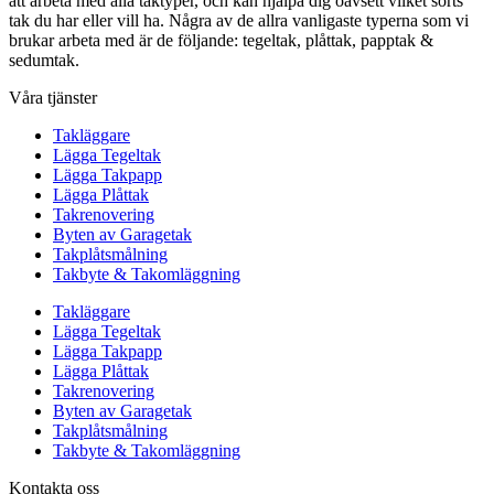
att arbeta med alla taktyper, och kan hjälpa dig oavsett vilket sorts
tak du har eller vill ha. Några av de allra vanligaste typerna som vi
brukar arbeta med är de följande: tegeltak, plåttak, papptak &
sedumtak.
Våra tjänster
Takläggare
Lägga Tegeltak
Lägga Takpapp
Lägga Plåttak
Takrenovering
Byten av Garagetak
Takplåtsmålning
Takbyte & Takomläggning
Takläggare
Lägga Tegeltak
Lägga Takpapp
Lägga Plåttak
Takrenovering
Byten av Garagetak
Takplåtsmålning
Takbyte & Takomläggning
Kontakta oss