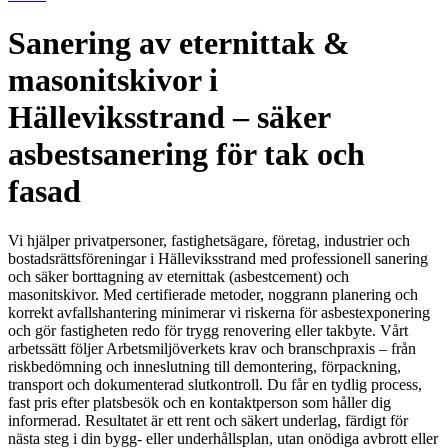
Sanering av eternittak &
masonitskivor i
Hälleviksstrand – säker
asbestsanering för tak och
fasad
Vi hjälper privatpersoner, fastighetsägare, företag, industrier och
bostadsrättsföreningar i Hälleviksstrand med professionell sanering
och säker borttagning av eternittak (asbestcement) och
masonitskivor. Med certifierade metoder, noggrann planering och
korrekt avfallshantering minimerar vi riskerna för asbestexponering
och gör fastigheten redo för trygg renovering eller takbyte. Vårt
arbetssätt följer Arbetsmiljöverkets krav och branschpraxis – från
riskbedömning och inneslutning till demontering, förpackning,
transport och dokumenterad slutkontroll. Du får en tydlig process,
fast pris efter platsbesök och en kontaktperson som håller dig
informerad. Resultatet är ett rent och säkert underlag, färdigt för
nästa steg i din bygg- eller underhållsplan, utan onödiga avbrott eller