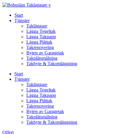
Skip
to
Start
content
Tjänster
Takläggare
Lägga Tegeltak
Lägga Takpapp
Lägga Plåttak
Takrenovering
Byten av Garagetak
Takplåtsmålning
Takbyte & Takomläggning
Start
Tjänster
Takläggare
Lägga Tegeltak
Lägga Takpapp
Lägga Plåttak
Takrenovering
Byten av Garagetak
Takplåtsmålning
Takbyte & Takomläggning
Offert