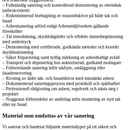
– Fullständig sanering och kontrollerad demontering av eternittak
(asbestcement)
– Riskminimerad borttagning av masonitskivor på både tak och
fasad
– Asbestsanering utförd enligt Arbetsmiljöverkets gällande
föreskrifter
– Tät inneslutning, skyddsåtgärder och effektiv dammbegränsning
med undertryck
– Demontering med certifierade, godkända metoder och korrekt
skyddsutrustning
– Säker förpackning samt tydlig märkning av asbesthaltigt avfall
– Transport och deponering hos auktoriserad, godkänd mottagare
– Förberedande sanering inför takbyte, omläggning eller
fasadrenovering
– Rivning av äldre tak- och fasadskivor med misstänkt asbest
– Dokumenterad saneringsprocess med protokoll och spårbarhet
– Professionell rådgivning om asbest, regelverk och nästa steg i
projektet
– Noggrann förberedelse av underlag inför montering av nytt tak
eller ny fasad
Material som omfattas av vår sanering
Vi sanerar och hanterar följande materialtyper på ett säkert och