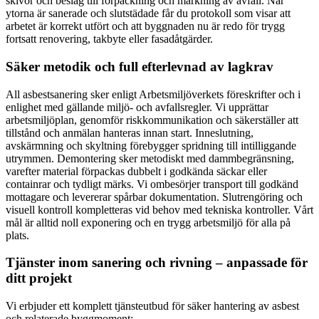
skivor och beslag till förpackning och märkning av avfall. När
ytorna är sanerade och slutstädade får du protokoll som visar att
arbetet är korrekt utfört och att byggnaden nu är redo för trygg
fortsatt renovering, takbyte eller fasadåtgärder.
Säker metodik och full efterlevnad av lagkrav
All asbestsanering sker enligt Arbetsmiljöverkets föreskrifter och i
enlighet med gällande miljö- och avfallsregler. Vi upprättar
arbetsmiljöplan, genomför riskkommunikation och säkerställer att
tillstånd och anmälan hanteras innan start. Inneslutning,
avskärmning och skyltning förebygger spridning till intilliggande
utrymmen. Demontering sker metodiskt med dammbegränsning,
varefter material förpackas dubbelt i godkända säckar eller
containrar och tydligt märks. Vi ombesörjer transport till godkänd
mottagare och levererar spårbar dokumentation. Slutrengöring och
visuell kontroll kompletteras vid behov med tekniska kontroller. Vårt
mål är alltid noll exponering och en trygg arbetsmiljö för alla på
plats.
Tjänster inom sanering och rivning – anpassade för
ditt projekt
Vi erbjuder ett komplett tjänsteutbud för säker hantering av asbest
och relaterade byggmoment: