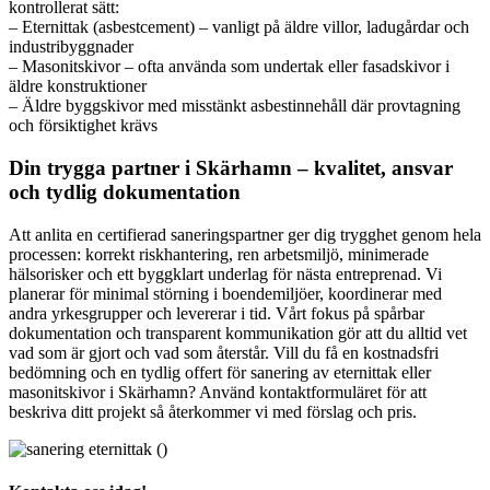
kontrollerat sätt:
– Eternittak (asbestcement) – vanligt på äldre villor, ladugårdar och
industribyggnader
– Masonitskivor – ofta använda som undertak eller fasadskivor i
äldre konstruktioner
– Äldre byggskivor med misstänkt asbestinnehåll där provtagning
och försiktighet krävs
Din trygga partner i Skärhamn – kvalitet, ansvar
och tydlig dokumentation
Att anlita en certifierad saneringspartner ger dig trygghet genom hela
processen: korrekt riskhantering, ren arbetsmiljö, minimerade
hälsorisker och ett byggklart underlag för nästa entreprenad. Vi
planerar för minimal störning i boendemiljöer, koordinerar med
andra yrkesgrupper och levererar i tid. Vårt fokus på spårbar
dokumentation och transparent kommunikation gör att du alltid vet
vad som är gjort och vad som återstår. Vill du få en kostnadsfri
bedömning och en tydlig offert för sanering av eternittak eller
masonitskivor i Skärhamn? Använd kontaktformuläret för att
beskriva ditt projekt så återkommer vi med förslag och pris.