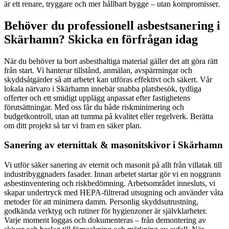
är ett renare, tryggare och mer hållbart bygge – utan kompromisser.
Behöver du professionell asbestsanering i
Skärhamn? Skicka en förfrågan idag
När du behöver ta bort asbesthaltiga material gäller det att göra rätt
från start. Vi hanterar tillstånd, anmälan, avspärrningar och
skyddsåtgärder så att arbetet kan utföras effektivt och säkert. Vår
lokala närvaro i Skärhamn innebär snabba platsbesök, tydliga
offerter och ett smidigt upplägg anpassat efter fastighetens
förutsättningar. Med oss får du både riskminimering och
budgetkontroll, utan att tumma på kvalitet eller regelverk. Berätta
om ditt projekt så tar vi fram en säker plan.
Sanering av eternittak & masonitskivor i Skärhamn
Vi utför säker sanering av eternit och masonit på allt från villatak till
industribyggnaders fasader. Innan arbetet startar gör vi en noggrann
asbestinventering och riskbedömning. Arbetsområdet innesluts, vi
skapar undertryck med HEPA-filtrerad utsugning och använder våta
metoder för att minimera damm. Personlig skyddsutrustning,
godkända verktyg och rutiner för hygienzoner är självklarheter.
Varje moment loggas och dokumenteras – från demontering av