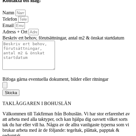
Kontakta oss idag!
Namn
Telefon
Email
Adress + Ort
Beskriv ert behov, förutsättningar, antal m2 & önskat startdatum
Bifoga gärna eventuella dokument, bilder eller ritningar
Bifoga gärna eventuella dokument, bilder eller ritningar
Skicka
TAKLÄGGAREN I BOHUSLÄN
Välkommen till Takfirman från Bohuslän. Vi har stor erfarenhet av
att arbeta med alla taktyper, och kan hjälpa dig oavsett vilket sorts
tak du har eller vill ha. Några av de allra vanligaste typerna som vi
brukar arbeta med är de följande: tegeltak, plåttak, papptak &
sedumtak.