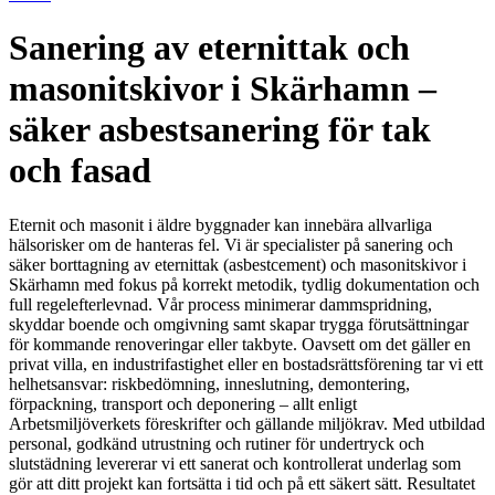
Sanering av eternittak och
masonitskivor i Skärhamn –
säker asbestsanering för tak
och fasad
Eternit och masonit i äldre byggnader kan innebära allvarliga
hälsorisker om de hanteras fel. Vi är specialister på sanering och
säker borttagning av eternittak (asbestcement) och masonitskivor i
Skärhamn med fokus på korrekt metodik, tydlig dokumentation och
full regelefterlevnad. Vår process minimerar dammspridning,
skyddar boende och omgivning samt skapar trygga förutsättningar
för kommande renoveringar eller takbyte. Oavsett om det gäller en
privat villa, en industrifastighet eller en bostadsrättsförening tar vi ett
helhetsansvar: riskbedömning, inneslutning, demontering,
förpackning, transport och deponering – allt enligt
Arbetsmiljöverkets föreskrifter och gällande miljökrav. Med utbildad
personal, godkänd utrustning och rutiner för undertryck och
slutstädning levererar vi ett sanerat och kontrollerat underlag som
gör att ditt projekt kan fortsätta i tid och på ett säkert sätt. Resultatet