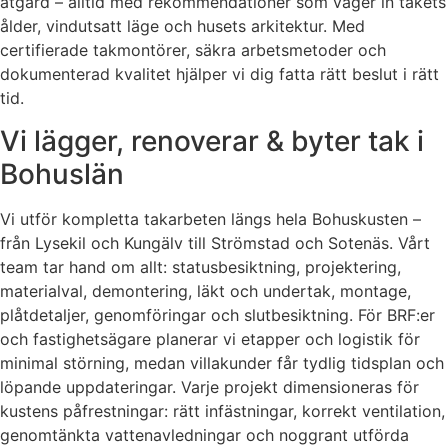
åtgärd – alltid med rekommendationer som väger in takets
ålder, vindutsatt läge och husets arkitektur. Med
certifierade takmontörer, säkra arbetsmetoder och
dokumenterad kvalitet hjälper vi dig fatta rätt beslut i rätt
tid.
Vi lägger, renoverar & byter tak i
Bohuslän
Vi utför kompletta takarbeten längs hela Bohuskusten –
från Lysekil och Kungälv till Strömstad och Sotenäs. Vårt
team tar hand om allt: statusbesiktning, projektering,
materialval, demontering, läkt och undertak, montage,
plåtdetaljer, genomföringar och slutbesiktning. För BRF:er
och fastighetsägare planerar vi etapper och logistik för
minimal störning, medan villakunder får tydlig tidsplan och
löpande uppdateringar. Varje projekt dimensioneras för
kustens påfrestningar: rätt infästningar, korrekt ventilation,
genomtänkta vattenavledningar och noggrant utförda