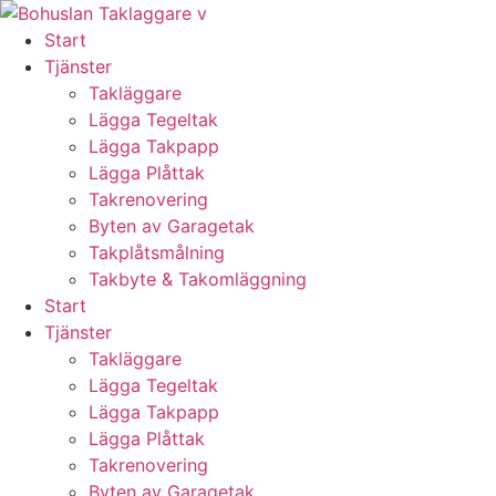
Skip
to
Start
content
Tjänster
Takläggare
Lägga Tegeltak
Lägga Takpapp
Lägga Plåttak
Takrenovering
Byten av Garagetak
Takplåtsmålning
Takbyte & Takomläggning
Start
Tjänster
Takläggare
Lägga Tegeltak
Lägga Takpapp
Lägga Plåttak
Takrenovering
Byten av Garagetak