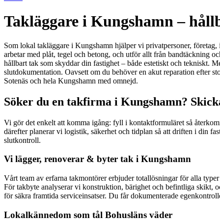
Takläggare i Kungshamn – hållba
Som lokal takläggare i Kungshamn hjälper vi privatpersoner, företag, 
arbetar med plåt, tegel och betong, och utför allt från bandtäckning och
hållbart tak som skyddar din fastighet – både estetiskt och tekniskt. Me
slutdokumentation. Oavsett om du behöver en akut reparation efter storm,
Sotenäs och hela Kungshamn med omnejd.
Söker du en takfirma i Kungshamn? Skicka
Vi gör det enkelt att komma igång: fyll i kontaktformuläret så återko
därefter planerar vi logistik, säkerhet och tidplan så att driften i din
slutkontroll.
Vi lägger, renoverar & byter tak i Kungshamn
Vårt team av erfarna takmontörer erbjuder totallösningar för alla typer 
För takbyte analyserar vi konstruktion, bärighet och befintliga skikt, o
för säkra framtida serviceinsatser. Du får dokumenterade egenkontrolle
Lokalkännedom som tål Bohusläns väder