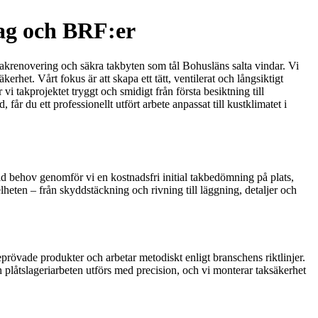
tag och BRF:er
takrenovering och säkra takbyten som tål Bohusläns salta vindar. Vi
erhet. Vårt fokus är att skapa ett tätt, ventilerat och långsiktigt
vi takprojektet tryggt och smidigt från första besiktning till
år du ett professionellt utfört arbete anpassat till kustklimatet i
id behov genomför vi en kostnadsfri initial takbedömning på plats,
helheten – från skyddstäckning och rivning till läggning, detaljer och
beprövade produkter och arbetar metodiskt enligt branschens riktlinjer.
ch plåtslageriarbeten utförs med precision, och vi monterar taksäkerhet