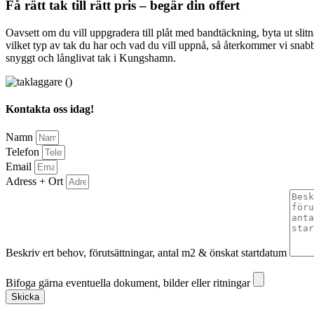
Få rätt tak till rätt pris – begär din offert
Oavsett om du vill uppgradera till plåt med bandtäckning, byta ut slitn
vilket typ av tak du har och vad du vill uppnå, så återkommer vi snabb
snyggt och långlivat tak i Kungshamn.
Kontakta oss idag!
Namn
Telefon
Email
Adress + Ort
Beskriv ert behov, förutsättningar, antal m2 & önskat startdatum
Bifoga gärna eventuella dokument, bilder eller ritningar
Bifoga gärna eventuella dokument, bilder eller ritningar
Skicka