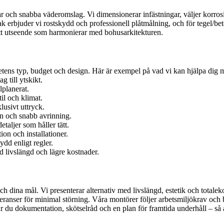
r och snabba väderomslag. Vi dimensionerar infästningar, väljer korrosi
k erbjuder vi rostskydd och professionell plåtmålning, och för tegel/bet
 ett utseende som harmonierar med bohusarkitekturen.
hetens typ, budget och design. Här är exempel på vad vi kan hjälpa dig 
 till ytskikt.
lplanerat.
il och klimat.
usivt uttryck.
gn och snabb avrinning.
taljer som håller tätt.
on och installationer.
dd enligt regler.
d livslängd och lägre kostnader.
h dina mål. Vi presenterar alternativ med livslängd, estetik och totalek
ranser för minimal störning. Våra montörer följer arbetsmiljökrav och b
 du dokumentation, skötselråd och en plan för framtida underhåll – så att 