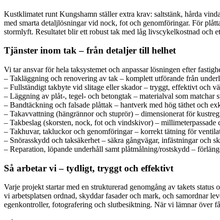
Kustklimatet runt Kungshamn ställer extra krav: saltstänk, hårda vinda
med smarta detaljlösningar vid nock, fot och genomföringar. För plåtta
stormlyft. Resultatet blir ett robust tak med låg livscykelkostnad och
Tjänster inom tak – från detaljer till helhet
Vi tar ansvar för hela taksystemet och anpassar lösningen efter fastig
– Takläggning och renovering av tak – komplett utförande från underlag
– Fullständigt takbyte vid slitage eller skador – tryggt, effektivt och vä
– Läggning av plåt-, tegel- och betongtak – materialval som matchar st
– Bandtäckning och falsade plåttak – hantverk med hög täthet och exkl
– Takavvattning (hängrännor och stuprör) – dimensionerat för kustre
– Takbeslag (skorsten, nock, fot och vindskivor) – millimeterpassade de
– Takhuvar, takluckor och genomföringar – korrekt tätning för ventilati
– Snörasskydd och taksäkerhet – säkra gångvägar, infästningar och sky
– Reparation, löpande underhåll samt plåtmålning/rostskydd – förläng
Så arbetar vi – tydligt, tryggt och effektivt
Varje projekt startar med en strukturerad genomgång av takets status oc
vi arbetsplatsen ordnad, skyddar fasader och mark, och samordnar leve
egenkontroller, fotografering och slutbesiktning. När vi lämnar över får