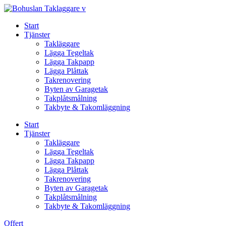
Skip
to
Start
content
Tjänster
Takläggare
Lägga Tegeltak
Lägga Takpapp
Lägga Plåttak
Takrenovering
Byten av Garagetak
Takplåtsmålning
Takbyte & Takomläggning
Start
Tjänster
Takläggare
Lägga Tegeltak
Lägga Takpapp
Lägga Plåttak
Takrenovering
Byten av Garagetak
Takplåtsmålning
Takbyte & Takomläggning
Offert