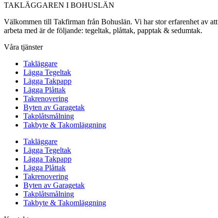
TAKLÄGGAREN I BOHUSLÄN
Välkommen till Takfirman från Bohuslän. Vi har stor erfarenhet av att a
arbeta med är de följande: tegeltak, plåttak, papptak & sedumtak.
Våra tjänster
Takläggare
Lägga Tegeltak
Lägga Takpapp
Lägga Plåttak
Takrenovering
Byten av Garagetak
Takplåtsmålning
Takbyte & Takomläggning
Takläggare
Lägga Tegeltak
Lägga Takpapp
Lägga Plåttak
Takrenovering
Byten av Garagetak
Takplåtsmålning
Takbyte & Takomläggning