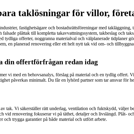
ra taklösningar för villor, före
industrier, fastighetsägare och bostadsrättsföreningar med takläggning, 
 falsade plåttak till kompletta takavvattningssystem, takbeslag och taksäk
d tydliga offerter, noggranna materialval och välplanerade tidplaner gör 
 en planerad renovering eller ett helt nytt tak vid om- och tillbyggnad, f
 din offertförfrågan redan idag
mmer vi med en behovsanalys, förslag på material och en tydlig offert. V
 fastighet påverkas minimalt. Du får en lyhörd partner som tar ansvar för 
av tak. Vi säkerställer rätt underlag, ventilation och fuktskydd, väljer 
ch vid renovering fokuserar vi på täthet, detaljer och livslängd. Plåt- o
r och trygga garantier på både material och utfört arbete.