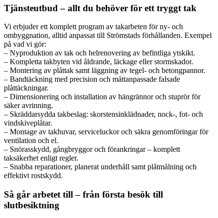
Tjänsteutbud – allt du behöver för ett tryggt tak
Vi erbjuder ett komplett program av takarbeten för ny- och
ombyggnation, alltid anpassat till Strömstads förhållanden. Exempel
på vad vi gör:
– Nyproduktion av tak och helrenovering av befintliga ytskikt.
– Kompletta takbyten vid åldrande, läckage eller stormskador.
– Montering av plåttak samt läggning av tegel- och betongpannor.
– Bandtäckning med precision och måttanpassade falsade
plåttäckningar.
– Dimensionering och installation av hängrännor och stuprör för
säker avrinning.
– Skräddarsydda takbeslag: skorstensinklädnader, nock-, fot- och
vindskiveplåtar.
– Montage av takhuvar, serviceluckor och säkra genomföringar för
ventilation och el.
– Snörasskydd, gångbryggor och förankringar – komplett
taksäkerhet enligt regler.
– Snabba reparationer, planerat underhåll samt plåtmålning och
effektivt rostskydd.
Så går arbetet till – från första besök till
slutbesiktning