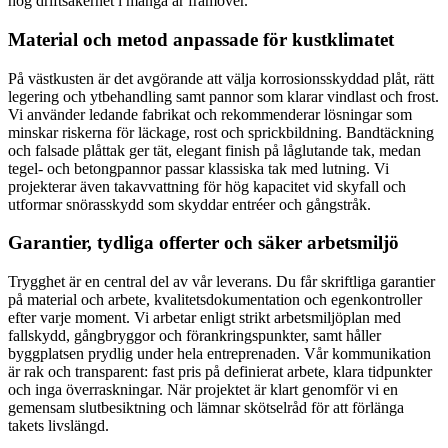
hög driftsäkerhet i många år framöver.
Material och metod anpassade för kustklimatet
På västkusten är det avgörande att välja korrosionsskyddad plåt, rätt
legering och ytbehandling samt pannor som klarar vindlast och frost.
Vi använder ledande fabrikat och rekommenderar lösningar som
minskar riskerna för läckage, rost och sprickbildning. Bandtäckning
och falsade plåttak ger tät, elegant finish på låglutande tak, medan
tegel- och betongpannor passar klassiska tak med lutning. Vi
projekterar även takavvattning för hög kapacitet vid skyfall och
utformar snörasskydd som skyddar entréer och gångstråk.
Garantier, tydliga offerter och säker arbetsmiljö
Trygghet är en central del av vår leverans. Du får skriftliga garantier
på material och arbete, kvalitetsdokumentation och egenkontroller
efter varje moment. Vi arbetar enligt strikt arbetsmiljöplan med
fallskydd, gångbryggor och förankringspunkter, samt håller
byggplatsen prydlig under hela entreprenaden. Vår kommunikation
är rak och transparent: fast pris på definierat arbete, klara tidpunkter
och inga överraskningar. När projektet är klart genomför vi en
gemensam slutbesiktning och lämnar skötselråd för att förlänga
takets livslängd.