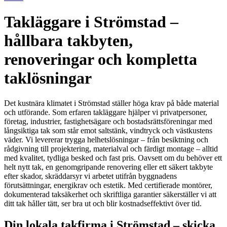
Takläggare i Strömstad –
hållbara takbyten,
renoveringar och kompletta
taklösningar
Det kustnära klimatet i Strömstad ställer höga krav på både material
och utförande. Som erfaren takläggare hjälper vi privatpersoner,
företag, industrier, fastighetsägare och bostadsrättsföreningar med
långsiktiga tak som står emot saltstänk, vindtryck och västkustens
väder. Vi levererar trygga helhetslösningar – från besiktning och
rådgivning till projektering, materialval och färdigt montage – alltid
med kvalitet, tydliga besked och fast pris. Oavsett om du behöver ett
helt nytt tak, en genomgripande renovering eller ett säkert takbyte
efter skador, skräddarsyr vi arbetet utifrån byggnadens
förutsättningar, energikrav och estetik. Med certifierade montörer,
dokumenterad taksäkerhet och skriftliga garantier säkerställer vi att
ditt tak håller tätt, ser bra ut och blir kostnadseffektivt över tid.
Din lokala takfirma i Strömstad – skicka