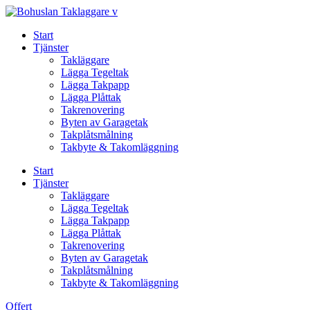
Skip
to
Start
content
Tjänster
Takläggare
Lägga Tegeltak
Lägga Takpapp
Lägga Plåttak
Takrenovering
Byten av Garagetak
Takplåtsmålning
Takbyte & Takomläggning
Start
Tjänster
Takläggare
Lägga Tegeltak
Lägga Takpapp
Lägga Plåttak
Takrenovering
Byten av Garagetak
Takplåtsmålning
Takbyte & Takomläggning
Offert