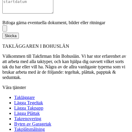
Bifoga gärna eventuella dokument, bilder eller ritningar
Bifoga gärna eventuella dokument, bilder eller ritningar
Skicka
TAKLÄGGAREN I BOHUSLÄN
Välkommen till Takfirman från Bohuslän. Vi har stor erfarenhet av
att arbeta med alla taktyper, och kan hjälpa dig oavsett vilket sorts
tak du har eller vill ha. Några av de allra vanligaste typerna som vi
brukar arbeta med är de följande: tegeltak, plåttak, papptak &
sedumtak.
Våra tjänster
Takläggare
Lägga Tegeltak
Lägga Takpapp
Lägga Plåttak
Takrenovering
Byten av Garagetak
Takplåtsmålning