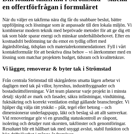
en offertförfrågan i formuläret
När du väljer en takfirma nära dig får du snabbare beslut, bättre
uppföljning och lösningar som är anpassade till den lokala miljön. Vi
kombinerar modern teknik med beprövade metoder för att ge dig ett
tak som både sparar energi och minskar underhållsbehovet. Efter en
kostnadsfri bedömning tar du emot en tydlig offert med
åtgärdsförslag, tidsplan och materialrekommendationer. Fyll i vårt
kontaktformulär för att beskriva dina behov – vi återkommer med en
lösning som matchar projektets budget, tidsram och kvalitetskrav.
Vi lägger, renoverar & byter tak i Strömstad
Från centrala Strömstad till skärgårdens utsatta lägen arbetar vi
dagligen med tak på villor, hyreshus, industribyggnader och
bostadsrättsföreningar. Vårt team planerar varje projekt in i minsta
detalj: skydd av mark och fasader, säkra infästningar, vindtätning,
fuktsäkring och korrekt ventilation enligt gällande branschregler. Vi
hjälper dig välja rätt ytskikt – plåt, tegel eller betong – och
dimensionerar underlagspapp, läkt och beslag så att allt samverkar.
Vid renoveringar gör vi en grundlig statuskontroll av råspont,
isolering och detaljer runt skorsten, takfönster och genomföringar.
Resultatet blir ett hållbart tak med snyggt avslut, stabil funktion och