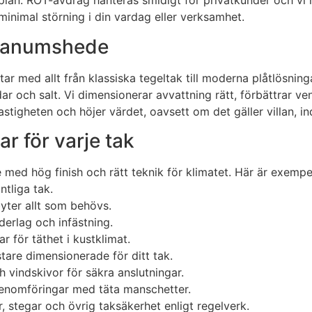
plan. ROT-avdrag hanteras smidigt för privatkunder och vi 
minimal störning i din vardag eller verksamhet.
i Tanumshede
tar med allt från klassiska tegeltak till moderna plåtlösnin
dar och salt. Vi dimensionerar avvattning rätt, förbättrar ven
astigheten och höjer värdet, oavsett om det gäller villan, i
r för varje tak
med hög finish och rätt teknik för klimatet. Här är exempe
tliga tak.
byter allt som behövs.
erlag och infästning.
 för täthet i kustklimat.
tare dimensionerade för ditt tak.
 vindskivor för säkra anslutningar.
v genomföringar med täta manschetter.
 stegar och övrig taksäkerhet enligt regelverk.