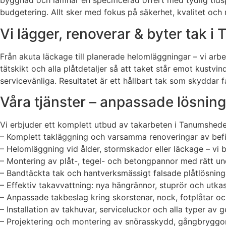
byggnad och lämnar en specificerad offert med tydlig tids
budgetering. Allt sker med fokus på säkerhet, kvalitet och 
Vi lägger, renoverar & byter tak 
Från akuta läckage till planerade helomläggningar – vi arbe
tätskikt och alla plåtdetaljer så att taket står emot kustvin
servicevänliga. Resultatet är ett hållbart tak som skyddar f
Våra tjänster – anpassade lösninga
Vi erbjuder ett komplett utbud av takarbeten i Tanumshede 
– Komplett takläggning och varsamma renoveringar av befin
– Helomläggning vid ålder, stormskador eller läckage – vi 
– Montering av plåt-, tegel- och betongpannor med rätt und
– Bandtäckta tak och hantverksmässigt falsade plåtlösningar
– Effektiv takavvattning: nya hängrännor, stuprör och utkas
– Anpassade takbeslag kring skorstenar, nock, fotplåtar och
– Installation av takhuvar, serviceluckor och alla typer a
– Projektering och montering av snörasskydd, gångbryggor,