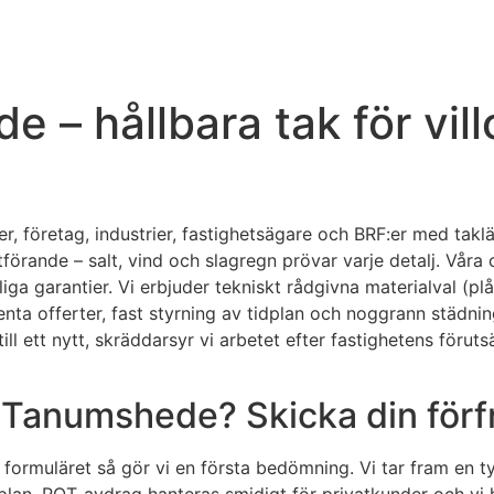
 – hållbara tak för vill
r, företag, industrier, fastighetsägare och BRF:er med tak
tförande – salt, vind och slagregn prövar varje detalj. Våra 
 garantier. Vi erbjuder tekniskt rådgivna materialval (plåt
ta offerter, fast styrning av tidplan och noggrann städning 
ta till ett nytt, skräddarsyr vi arbetet efter fastighetens för
 i Tanumshede? Skicka din förf
a formuläret så gör vi en första bedömning. Vi tar fram en t