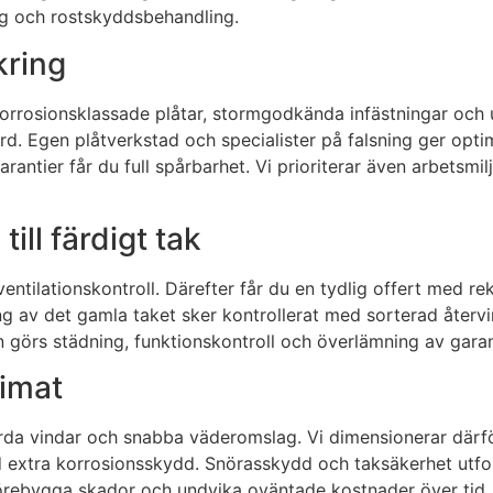
ng och rostskyddsbehandling.
kring
 korrosionsklassade plåtar, stormgodkända infästningar oc
rd. Egen plåtverkstad och specialister på falsning ger opti
ntier får du full spårbarhet. Vi prioriterar även arbetsmilj
till färdigt tak
entilationskontroll. Därefter får du en tydlig offert med r
g av det gamla taket sker kontrollerat med sorterad återvin
en görs städning, funktionskontroll och överlämning av garan
limat
 vindar och snabba väderomslag. Vi dimensionerar därför in
 extra korrosionsskydd. Snörasskydd och taksäkerhet utfor
 förebygga skador och undvika oväntade kostnader över tid.