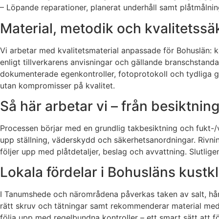
– Löpande reparationer, planerat underhåll samt plåtmålni
Material, metodik och kvalitetssä
Vi arbetar med kvalitetsmaterial anpassade för Bohuslän:
enligt tillverkarens anvisningar och gällande branschstanda
dokumenterade egenkontroller, fotoprotokoll och tydliga gara
utan kompromisser på kvalitet.
Så här arbetar vi – från besiktning 
Processen börjar med en grundlig takbesiktning och fukt-/v
upp ställning, väderskydd och säkerhetsanordningar. Rivnin
följer upp med plåtdetaljer, beslag och avvattning. Slutlig
Lokala fördelar i Bohusläns kustk
I Tanumshede och närområdena påverkas taken av salt, hårda
rätt skruv och tätningar samt rekommenderar material med
följa upp med regelbundna kontroller – ett smart sätt att