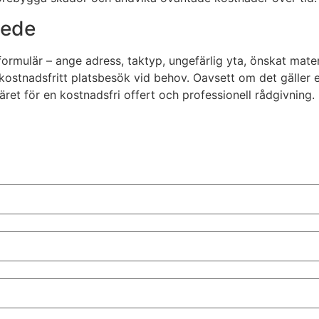
hede
formulär – ange adress, taktyp, ungefärlig yta, önskat mat
ostnadsfritt platsbesök vid behov. Oavsett om det gäller en v
läret för en kostnadsfri offert och professionell rådgivning.