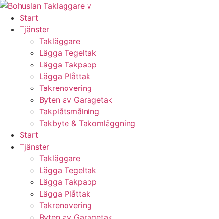
Skip
to
Start
content
Tjänster
Takläggare
Lägga Tegeltak
Lägga Takpapp
Lägga Plåttak
Takrenovering
Byten av Garagetak
Takplåtsmålning
Takbyte & Takomläggning
Start
Tjänster
Takläggare
Lägga Tegeltak
Lägga Takpapp
Lägga Plåttak
Takrenovering
Byten av Garagetak