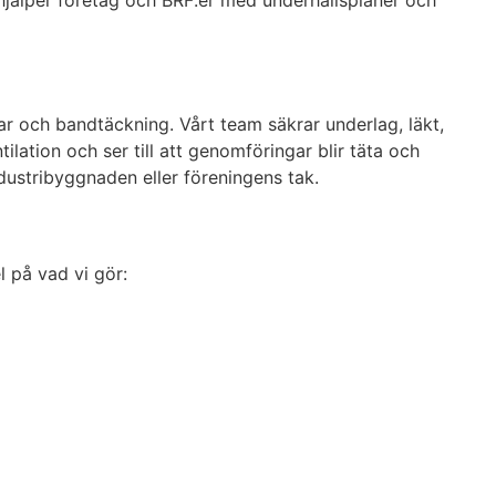
hjälper företag och BRF:er med underhållsplaner och
gar och bandtäckning. Vårt team säkrar underlag, läkt,
tilation och ser till att genomföringar blir täta och
ndustribyggnaden eller föreningens tak.
l på vad vi gör: