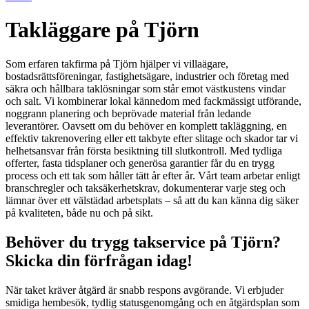
Takläggare på Tjörn
Som erfaren takfirma på Tjörn hjälper vi villaägare,
bostadsrättsföreningar, fastighetsägare, industrier och företag med
säkra och hållbara taklösningar som står emot västkustens vindar
och salt. Vi kombinerar lokal kännedom med fackmässigt utförande,
noggrann planering och beprövade material från ledande
leverantörer. Oavsett om du behöver en komplett takläggning, en
effektiv takrenovering eller ett takbyte efter slitage och skador tar vi
helhetsansvar från första besiktning till slutkontroll. Med tydliga
offerter, fasta tidsplaner och generösa garantier får du en trygg
process och ett tak som håller tätt år efter år. Vårt team arbetar enligt
branschregler och taksäkerhetskrav, dokumenterar varje steg och
lämnar över ett välstädad arbetsplats – så att du kan känna dig säker
på kvaliteten, både nu och på sikt.
Behöver du trygg takservice på Tjörn?
Skicka din förfrågan idag!
När taket kräver åtgärd är snabb respons avgörande. Vi erbjuder
smidiga hembesök, tydlig statusgenomgång och en åtgärdsplan som