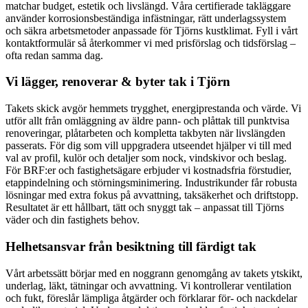
matchar budget, estetik och livslängd. Våra certifierade takläggare
använder korrosionsbeständiga infästningar, rätt underlagssystem
och säkra arbetsmetoder anpassade för Tjörns kustklimat. Fyll i vårt
kontaktformulär så återkommer vi med prisförslag och tidsförslag –
ofta redan samma dag.
Vi lägger, renoverar & byter tak i Tjörn
Takets skick avgör hemmets trygghet, energiprestanda och värde. Vi
utför allt från omläggning av äldre pann- och plåttak till punktvisa
renoveringar, plåtarbeten och kompletta takbyten när livslängden
passerats. För dig som vill uppgradera utseendet hjälper vi till med
val av profil, kulör och detaljer som nock, vindskivor och beslag.
För BRF:er och fastighetsägare erbjuder vi kostnadsfria förstudier,
etappindelning och störningsminimering. Industrikunder får robusta
lösningar med extra fokus på avvattning, taksäkerhet och driftstopp.
Resultatet är ett hållbart, tätt och snyggt tak – anpassat till Tjörns
väder och din fastighets behov.
Helhetsansvar från besiktning till färdigt tak
Vårt arbetssätt börjar med en noggrann genomgång av takets ytskikt,
underlag, läkt, tätningar och avvattning. Vi kontrollerar ventilation
och fukt, föreslår lämpliga åtgärder och förklarar för- och nackdelar