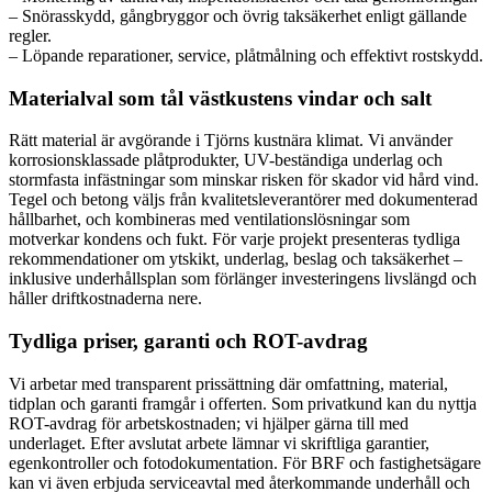
– Snörasskydd, gångbryggor och övrig taksäkerhet enligt gällande
regler.
– Löpande reparationer, service, plåtmålning och effektivt rostskydd.
Materialval som tål västkustens vindar och salt
Rätt material är avgörande i Tjörns kustnära klimat. Vi använder
korrosionsklassade plåtprodukter, UV-beständiga underlag och
stormfasta infästningar som minskar risken för skador vid hård vind.
Tegel och betong väljs från kvalitetsleverantörer med dokumenterad
hållbarhet, och kombineras med ventilationslösningar som
motverkar kondens och fukt. För varje projekt presenteras tydliga
rekommendationer om ytskikt, underlag, beslag och taksäkerhet –
inklusive underhållsplan som förlänger investeringens livslängd och
håller driftkostnaderna nere.
Tydliga priser, garanti och ROT-avdrag
Vi arbetar med transparent prissättning där omfattning, material,
tidplan och garanti framgår i offerten. Som privatkund kan du nyttja
ROT-avdrag för arbetskostnaden; vi hjälper gärna till med
underlaget. Efter avslutat arbete lämnar vi skriftliga garantier,
egenkontroller och fotodokumentation. För BRF och fastighetsägare
kan vi även erbjuda serviceavtal med återkommande underhåll och