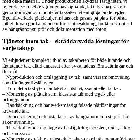
med olika material. Under produktionen skyddas fastigheten, vi
byter det som behövs (underlagspapp/duk, läkt, beslag), säkrar
genomföringar och monterar taksäkerhet enligt gällande regler.
Egentillverkade plåtdetaljer måttas och passas på plats för bästa
täthet. Innan godkännande utförs slutbesiktning, funktionskontroll
av hängrännor/stuprör och dokumentation med foton.
Tjänster inom tak – skräddarsydda lösningar för
varje taktyp
Vi erbjuder ett komplett utbud av takarbeten för både lutande och
låglutande tak, alltid anpassat efter byggnadens förutsättningar och
ditt mål.
– Nyproduktion och omläggning av tak, samt varsam renovering
som förlänger livslängden.
– Kompletta takbyten när taket är utslitet, skadat eller läcker.
– Montering av plåttak samt klassiska tak med tegel- eller
betongpannor.
– Bandtäckning och hantverksmässigt falsade plåtlösningar för
krävande tak.
– Dimensionering och installation av hängrännor och stuprör för
säker avrinning.
– Tillverkning och montage av beslag kring skorsten, nock, takfot
och vindskivor.
– Montering av takhuvar, inspektionsluckor och täta genomföringar.