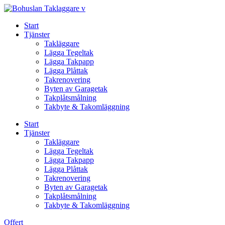
Skip
to
Start
content
Tjänster
Takläggare
Lägga Tegeltak
Lägga Takpapp
Lägga Plåttak
Takrenovering
Byten av Garagetak
Takplåtsmålning
Takbyte & Takomläggning
Start
Tjänster
Takläggare
Lägga Tegeltak
Lägga Takpapp
Lägga Plåttak
Takrenovering
Byten av Garagetak
Takplåtsmålning
Takbyte & Takomläggning
Offert