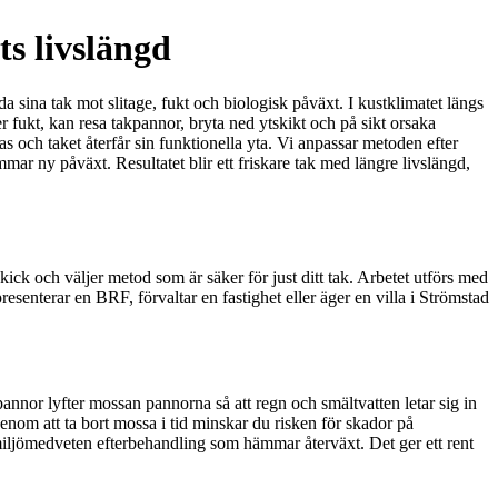
s livslängd
a sina tak mot slitage, fukt och biologisk påväxt. I kustklimatet längs
 fukt, kan resa takpannor, bryta ned ytskikt och på sikt orsaka
 och taket återfår sin funktionella yta. Vi anpassar metoden efter
r ny påväxt. Resultatet blir ett friskare tak med längre livslängd,
ick och väljer metod som är säker för just ditt tak. Arbetet utförs med
nterar en BRF, förvaltar en fastighet eller äger en villa i Strömstad
nnor lyfter mossan pannorna så att regn och smältvatten letar sig in
enom att ta bort mossa i tid minskar du risken för skador på
iljömedveten efterbehandling som hämmar återväxt. Det ger ett rent