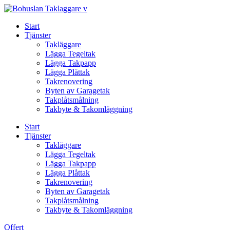
Skip
to
Start
content
Tjänster
Takläggare
Lägga Tegeltak
Lägga Takpapp
Lägga Plåttak
Takrenovering
Byten av Garagetak
Takplåtsmålning
Takbyte & Takomläggning
Start
Tjänster
Takläggare
Lägga Tegeltak
Lägga Takpapp
Lägga Plåttak
Takrenovering
Byten av Garagetak
Takplåtsmålning
Takbyte & Takomläggning
Offert