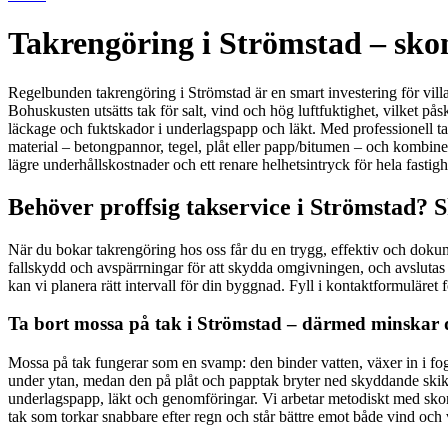
Takrengöring i Strömstad – skon
Regelbunden takrengöring i Strömstad är en smart investering för villaä
Bohuskusten utsätts tak för salt, vind och hög luftfuktighet, vilket 
läckage och fuktskador i underlagspapp och läkt. Med professionell tak
material – betongpannor, tegel, plåt eller papp/bitumen – och kombine
lägre underhållskostnader och ett renare helhetsintryck för hela fastigh
Behöver proffsig takservice i Strömstad? S
När du bokar takrengöring hos oss får du en trygg, effektiv och dokume
fallskydd och avspärrningar för att skydda omgivningen, och avslutas
kan vi planera rätt intervall för din byggnad. Fyll i kontaktformuläret 
Ta bort mossa på tak i Strömstad – därmed minskar d
Mossa på tak fungerar som en svamp: den binder vatten, växer in i fog
under ytan, medan den på plåt och papptak bryter ned skyddande skikt.
underlagspapp, läkt och genomföringar. Vi arbetar metodiskt med sko
tak som torkar snabbare efter regn och står bättre emot både vind och 