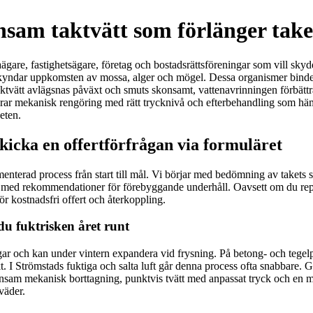
sam taktvätt som förlänger taket
gare, fastighetsägare, företag och bostadsrättsföreningar som vill skydd
påskyndar uppkomsten av mossa, alger och mögel. Dessa organismer binder
tvätt avlägsnas påväxt och smuts skonsamt, vattenavrinningen förbättras
rar mekanisk rengöring med rätt trycknivå och efterbehandling som hämma
eten.
kicka en offertförfrågan via formuläret
nterad process från start till mål. Vi börjar med bedömning av takets sk
 med rekommendationer för förebyggande underhåll. Oavsett om du represe
för kostnadsfri offert och återkoppling.
u fuktrisken året runt
ar och kan under vintern expandera vid frysning. På betong- och tegelpa
 I Strömstads fuktiga och salta luft går denna process ofta snabbare. G
nsam mekanisk borttagning, punktvis tvätt med anpassat tryck och en m
väder.