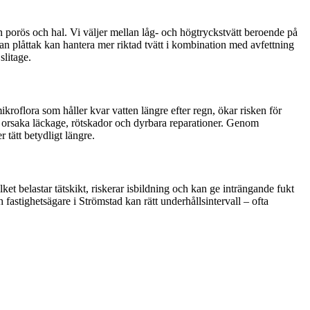
n porös och hal. Vi väljer mellan låg- och högtryckstvätt beroende på
an plåttak kan hantera mer riktad tvätt i kombination med avfettning
slitage.
kroflora som håller kvar vatten längre efter regn, ökar risken för
n orsaka läckage, rötskador och dyrbara reparationer. Genom
 tätt betydligt längre.
lket belastar tätskikt, riskerar isbildning och kan ge inträngande fukt
 fastighetsägare i Strömstad kan rätt underhållsintervall – ofta