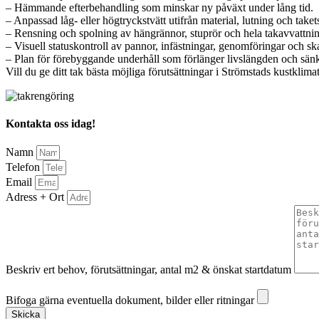
– Hämmande efterbehandling som minskar ny påväxt under lång tid.
– Anpassad låg- eller högtryckstvätt utifrån material, lutning och taket
– Rensning och spolning av hängrännor, stuprör och hela takavvattni
– Visuell statuskontroll av pannor, infästningar, genomföringar och sk
– Plan för förebyggande underhåll som förlänger livslängden och sänk
Vill du ge ditt tak bästa möjliga förutsättningar i Strömstads kustklima
Kontakta oss idag!
Namn
Telefon
Email
Adress + Ort
Beskriv ert behov, förutsättningar, antal m2 & önskat startdatum
Bifoga gärna eventuella dokument, bilder eller ritningar
Bifoga gärna eventuella dokument, bilder eller ritningar
Skicka