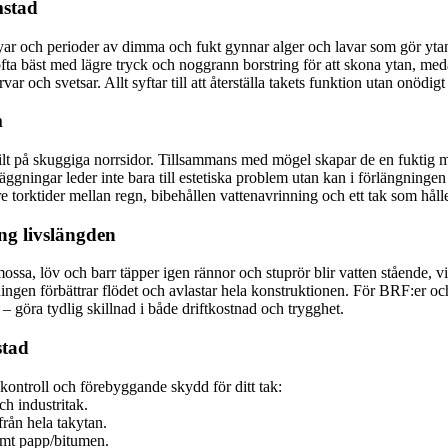
mstad
rmbyar och perioder av dimma och fukt gynnar alger och lavar som gör yta
fta bäst med lägre tryck och noggrann borstring för att skona ytan, med
 och svetsar. Allt syftar till att återställa takets funktion utan onödigt 
m
kilt på skuggiga norrsidor. Tillsammans med mögel skapar de en fuktig mi
gningar leder inte bara till estetiska problem utan kan i förlängninge
torktider mellan regn, bibehållen vattenavrinning och ett tak som håller
ng livslängden
mossa, löv och barr täpper igen rännor och stuprör blir vatten stående, vi
ningen förbättrar flödet och avlastar hela konstruktionen. För BRF:er och
 – göra tydlig skillnad i både driftkostnad och trygghet.
stad
kontroll och förebyggande skydd för ditt tak:
h industritak.
rån hela takytan.
amt papp/bitumen.