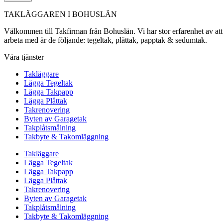
TAKLÄGGAREN I BOHUSLÄN
Välkommen till Takfirman från Bohuslän. Vi har stor erfarenhet av att a
arbeta med är de följande: tegeltak, plåttak, papptak & sedumtak.
Våra tjänster
Takläggare
Lägga Tegeltak
Lägga Takpapp
Lägga Plåttak
Takrenovering
Byten av Garagetak
Takplåtsmålning
Takbyte & Takomläggning
Takläggare
Lägga Tegeltak
Lägga Takpapp
Lägga Plåttak
Takrenovering
Byten av Garagetak
Takplåtsmålning
Takbyte & Takomläggning