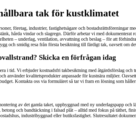
hållbara tak för kustklimatet
soner, företag, industrier, fastighetsägare och bostadsrättsföreningar m
ltstänk, hårda vindar och slagregn. Därför arbetar vi med dokumenterat
helheten – underlag, ventilation, avvattning och beslag – för att förhin
gg och smidig resa från första besiktning till färdigt tak, oavsett om det 
ovallstrand? Skicka en förfrågan idag
 agera i tid. Vi erbjuder kostnadsfri takbesiktning med åtgärdsförslag och 
 använder kvalitetsprodukter anpassade för kustnära miljöer. Oavsett om 
in budget. Kontakta oss via formuläret så tar vi fram en lösning som håller 
emontering av det gamla taket, uppbyggnad med ny underlagspapp och lä
 betong och bandtäckning i falsad plåt – alltid med fokus på täthet, fini
erbostadshus, industribyggnad eller butiksfastighet. Slutresultatet doku