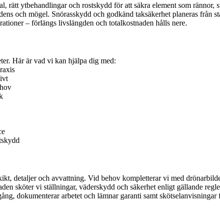
ial, rätt ytbehandlingar och rostskydd för att säkra element som rännor
dens och mögel. Snörasskydd och godkänd taksäkerhet planeras från start,
tioner – förlängs livslängden och totalkostnaden hålls nere.
eter. Här är vad vi kan hjälpa dig med:
raxis
ivt
ehov
k
ce
stskydd
kikt, detaljer och avvattning. Vid behov kompletterar vi med drönarbild
n sköter vi ställningar, väderskydd och säkerhet enligt gällande regler. 
g, dokumenterar arbetet och lämnar garanti samt skötselanvisningar fö