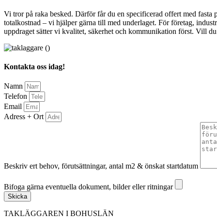
Vi tror på raka besked. Därför får du en specificerad offert med fasta
totalkostnad – vi hjälper gärna till med underlaget. För företag, indust
uppdraget sätter vi kvalitet, säkerhet och kommunikation först. Vill du
Kontakta oss idag!
Namn
Telefon
Email
Adress + Ort
Beskriv ert behov, förutsättningar, antal m2 & önskat startdatum
Bifoga gärna eventuella dokument, bilder eller ritningar
Bifoga gärna eventuella dokument, bilder eller ritningar
Skicka
TAKLÄGGAREN I BOHUSLÄN