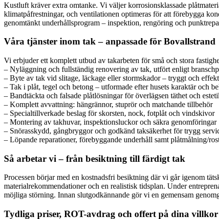
Kustluft kräver extra omtanke. Vi väljer korrosionsklassade plåtmater
klimatpåfrestningar, och ventilationen optimeras för att förebygga kon
genomtänkt underhållsprogram – inspektion, rengöring och punktrepara
Våra tjänster inom tak – anpassade för Bovallstrand
Vi erbjuder ett komplett utbud av takarbeten för små och stora fastigh
– Nyläggning och fullständig renovering av tak, utfört enligt branschp
– Byte av tak vid slitage, läckage eller stormskador – tryggt och effekt
– Tak i plåt, tegel och betong – utformade efter husets karaktär och b
– Bandtäckta och falsade plåtlösningar för överlägsen täthet och esteti
– Komplett avvattning: hängrännor, stuprör och matchande tillbehör
– Specialtillverkade beslag för skorsten, nock, fotplåt och vindskivor
– Montering av takhuvar, inspektionsluckor och säkra genomföringar
– Snörasskydd, gångbryggor och godkänd taksäkerhet för trygg servi
– Löpande reparationer, förebyggande underhåll samt plåtmålning/ro
Så arbetar vi – från besiktning till färdigt tak
Processen börjar med en kostnadsfri besiktning där vi går igenom täts
materialrekommendationer och en realistisk tidsplan. Under entreprenade
möjliga störning. Innan slutgodkännande gör vi en gemensam genomgån
Tydliga priser, ROT-avdrag och offert på dina villkor