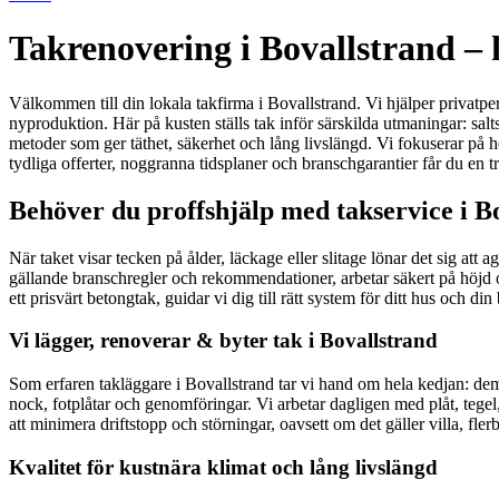
Takrenovering i Bovallstrand – 
Välkommen till din lokala takfirma i Bovallstrand. Vi hjälper privatper
nyproduktion. Här på kusten ställs tak inför särskilda utmaningar: sa
metoder som ger täthet, säkerhet och lång livslängd. Vi fokuserar på 
tydliga offerter, noggranna tidsplaner och branschgarantier får du en try
Behöver du proffshjälp med takservice i B
När taket visar tecken på ålder, läckage eller slitage lönar det sig att
gällande branschregler och rekommendationer, arbetar säkert på höjd och
ett prisvärt betongtak, guidar vi dig till rätt system för ditt hus och d
Vi lägger, renoverar & byter tak i Bovallstrand
Som erfaren takläggare i Bovallstrand tar vi hand om hela kedjan: d
nock, fotplåtar och genomföringar. Vi arbetar dagligen med plåt, tegel,
att minimera driftstopp och störningar, oavsett om det gäller villa, fl
Kvalitet för kustnära klimat och lång livslängd