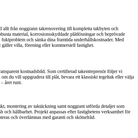
ed allt från noggrann takrenovering till kompletta takbyten och
 robusta material, korrosionsskyddade plåtlösningar och beprövade
dra fuktproblem och sänka dina framtida underhållskostnader. Med
gäller villa, förening eller kommersiell fastighet.
transparent kostnadsbild. Som certifierad takentreprenör följer vi
du vill uppgradera till plåt, bevara ett klassiskt tegeltak eller välja
– året runt.
kt, montering av taktäckning samt noggrant utförda detaljer som
sh och hållbarhet. Projekt anpassas efter fastighetens verksamhet för
menteras och överlämnas med garanti och skötselråd.