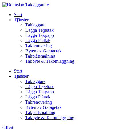
Skip
to
Start
content
Tjänster
Takläggare
Lägga Tegeltak
Lägga Takpapp
Lägga Plåttak
Takrenovering
Byten av Garagetak
Takplåtsmålning
Takbyte & Takomläggning
Start
Tjänster
Takläggare
Lägga Tegeltak
Lägga Takpapp
Lägga Plåttak
Takrenovering
Byten av Garagetak
Takplåtsmålning
Takbyte & Takomläggning
Offert