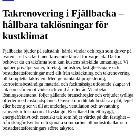
Takrenovering i Fjällbacka –
hållbara taklösningar för
kustklimat
Fjällbacka bjuder på saltstänk, hårda vindar och regn som driver på
tvären – ett vackert men krävande klimat för varje tak. Därför
behöver du en takfirma som kan kustens särskilda utmaningar. Vi
hjälper privatpersoner, företag, industrier, fastighetsägare och
bostadsrättsföreningar med allt från taktäckning och takrenovering
till kompletta takbyten. Med genomtänkt projektering,
korrosionsbeständiga material och fackmässigt utförande skapar vi
tak som står emot väder och vind år efter år. Vi arbetar
lösningsorienterat, följer gällande branschregler och erbjuder tydliga
offerter med fasta tidsplaner. Oavsett om ditt tak består av plåt, tegel
eller betong ser vi till att underlag, ventilation och avvattning
samverkar för maximal livslängd. Resultatet blir ett tryggt,
energieffektivt och estetiskt tak som höjer värdet på din fastighet –
från skärgårdsvillor och sjönära sommarhus till industrihallar och
bostadsrättsföreningars större takytor.