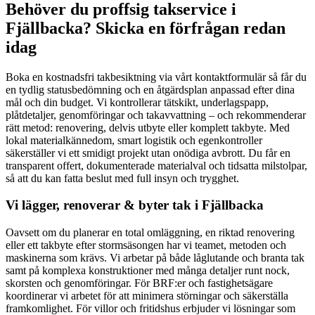
Behöver du proffsig takservice i
Fjällbacka? Skicka en förfrågan redan
idag
Boka en kostnadsfri takbesiktning via vårt kontaktformulär så får du
en tydlig statusbedömning och en åtgärdsplan anpassad efter dina
mål och din budget. Vi kontrollerar tätskikt, underlagspapp,
plåtdetaljer, genomföringar och takavvattning – och rekommenderar
rätt metod: renovering, delvis utbyte eller komplett takbyte. Med
lokal materialkännedom, smart logistik och egenkontroller
säkerställer vi ett smidigt projekt utan onödiga avbrott. Du får en
transparent offert, dokumenterade materialval och tidsatta milstolpar,
så att du kan fatta beslut med full insyn och trygghet.
Vi lägger, renoverar & byter tak i Fjällbacka
Oavsett om du planerar en total omläggning, en riktad renovering
eller ett takbyte efter stormsäsongen har vi teamet, metoden och
maskinerna som krävs. Vi arbetar på både låglutande och branta tak
samt på komplexa konstruktioner med många detaljer runt nock,
skorsten och genomföringar. För BRF:er och fastighetsägare
koordinerar vi arbetet för att minimera störningar och säkerställa
framkomlighet. För villor och fritidshus erbjuder vi lösningar som