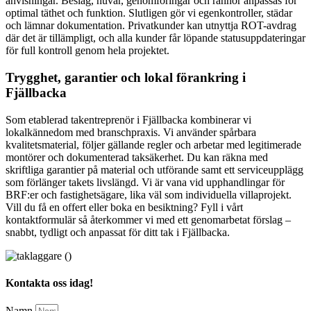
anvisningar. Beslag, huvar, genomföringar och rännor anpassas för
optimal täthet och funktion. Slutligen gör vi egenkontroller, städar
och lämnar dokumentation. Privatkunder kan utnyttja ROT-avdrag
där det är tillämpligt, och alla kunder får löpande statusuppdateringar
för full kontroll genom hela projektet.
Trygghet, garantier och lokal förankring i
Fjällbacka
Som etablerad takentreprenör i Fjällbacka kombinerar vi
lokalkännedom med branschpraxis. Vi använder spårbara
kvalitetsmaterial, följer gällande regler och arbetar med legitimerade
montörer och dokumenterad taksäkerhet. Du kan räkna med
skriftliga garantier på material och utförande samt ett serviceupplägg
som förlänger takets livslängd. Vi är vana vid upphandlingar för
BRF:er och fastighetsägare, lika väl som individuella villaprojekt.
Vill du få en offert eller boka en besiktning? Fyll i vårt
kontaktformulär så återkommer vi med ett genomarbetat förslag –
snabbt, tydligt och anpassat för ditt tak i Fjällbacka.
Kontakta oss idag!
Namn