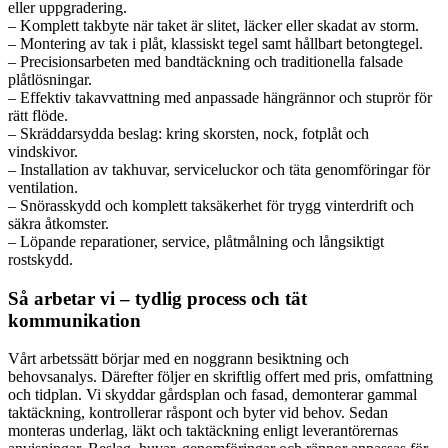
eller uppgradering.
– Komplett takbyte när taket är slitet, läcker eller skadat av storm.
– Montering av tak i plåt, klassiskt tegel samt hållbart betongtegel.
– Precisionsarbeten med bandtäckning och traditionella falsade
plåtlösningar.
– Effektiv takavvattning med anpassade hängrännor och stuprör för
rätt flöde.
– Skräddarsydda beslag: kring skorsten, nock, fotplåt och
vindskivor.
– Installation av takhuvar, serviceluckor och täta genomföringar för
ventilation.
– Snörasskydd och komplett taksäkerhet för trygg vinterdrift och
säkra åtkomster.
– Löpande reparationer, service, plåtmålning och långsiktigt
rostskydd.
Så arbetar vi – tydlig process och tät
kommunikation
Vårt arbetssätt börjar med en noggrann besiktning och
behovsanalys. Därefter följer en skriftlig offert med pris, omfattning
och tidplan. Vi skyddar gårdsplan och fasad, demonterar gammal
taktäckning, kontrollerar råspont och byter vid behov. Sedan
monteras underlag, läkt och taktäckning enligt leverantörernas