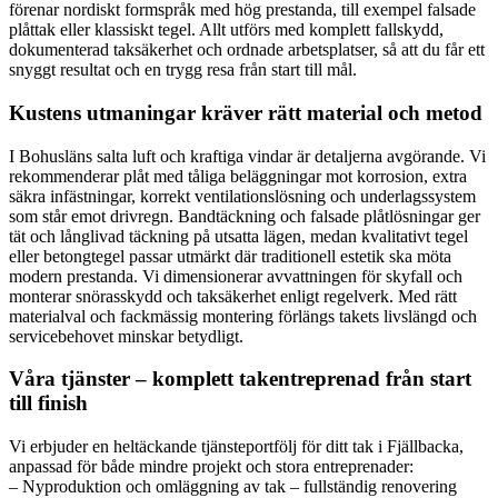
förenar nordiskt formspråk med hög prestanda, till exempel falsade
plåttak eller klassiskt tegel. Allt utförs med komplett fallskydd,
dokumenterad taksäkerhet och ordnade arbetsplatser, så att du får ett
snyggt resultat och en trygg resa från start till mål.
Kustens utmaningar kräver rätt material och metod
I Bohusläns salta luft och kraftiga vindar är detaljerna avgörande. Vi
rekommenderar plåt med tåliga beläggningar mot korrosion, extra
säkra infästningar, korrekt ventilationslösning och underlagssystem
som står emot drivregn. Bandtäckning och falsade plåtlösningar ger
tät och långlivad täckning på utsatta lägen, medan kvalitativt tegel
eller betongtegel passar utmärkt där traditionell estetik ska möta
modern prestanda. Vi dimensionerar avvattningen för skyfall och
monterar snörasskydd och taksäkerhet enligt regelverk. Med rätt
materialval och fackmässig montering förlängs takets livslängd och
servicebehovet minskar betydligt.
Våra tjänster – komplett takentreprenad från start
till finish
Vi erbjuder en heltäckande tjänsteportfölj för ditt tak i Fjällbacka,
anpassad för både mindre projekt och stora entreprenader:
– Nyproduktion och omläggning av tak – fullständig renovering