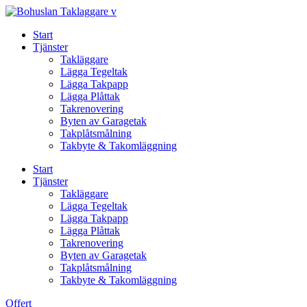
Skip
to
Start
content
Tjänster
Takläggare
Lägga Tegeltak
Lägga Takpapp
Lägga Plåttak
Takrenovering
Byten av Garagetak
Takplåtsmålning
Takbyte & Takomläggning
Start
Tjänster
Takläggare
Lägga Tegeltak
Lägga Takpapp
Lägga Plåttak
Takrenovering
Byten av Garagetak
Takplåtsmålning
Takbyte & Takomläggning
Offert