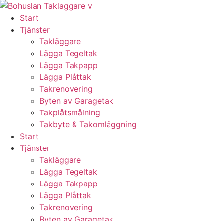
Skip
to
Start
content
Tjänster
Takläggare
Lägga Tegeltak
Lägga Takpapp
Lägga Plåttak
Takrenovering
Byten av Garagetak
Takplåtsmålning
Takbyte & Takomläggning
Start
Tjänster
Takläggare
Lägga Tegeltak
Lägga Takpapp
Lägga Plåttak
Takrenovering
Byten av Garagetak