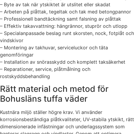
– Byte av tak när ytskiktet är utslitet eller skadat
– Arbeten på plåttak, tegeltak och tak med betongpannor
– Professionell bandtäckning samt falsning av plåttak
– Effektiv takavvattning: hängrännor, stuprör och utlopp
– Specialanpassade beslag runt skorsten, nock, fotplåt och
vindskivor
– Montering av takhuvar, serviceluckor och täta
genomföringar
– Installation av snörasskydd och komplett taksäkerhet
– Reparationer, service, plåtmålning och
rostskyddsbehandling
Rätt material och metod för
Bohusläns tuffa väder
Kustnära miljö ställer högre krav. Vi använder
korrosionsbeständiga plåtkvaliteter, UV-stabila ytskikt, rätt
dimensionerade infästningar och underlagssystem som
hanterar slagregn och vindlaster. Genom att optimera