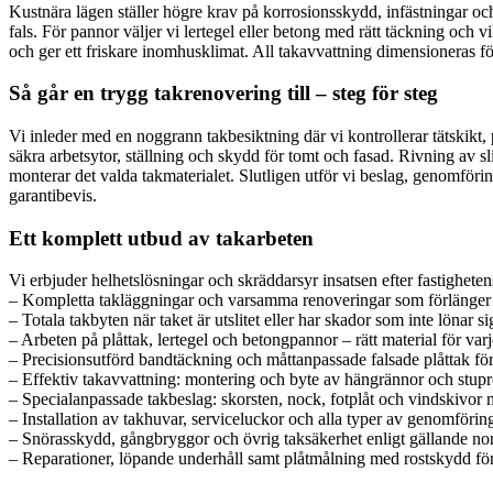
Kustnära lägen ställer högre krav på korrosionsskydd, infästningar oc
fals. För pannor väljer vi lertegel eller betong med rätt täckning oc
och ger ett friskare inomhusklimat. All takavvattning dimensioneras för 
Så går en trygg takrenovering till – steg för steg
Vi inleder med en noggrann takbesiktning där vi kontrollerar tätskikt, p
säkra arbetsytor, ställning och skydd för tomt och fasad. Rivning av sli
monterar det valda takmaterialet. Slutligen utför vi beslag, genomför
garantibevis.
Ett komplett utbud av takarbeten
Vi erbjuder helhetslösningar och skräddarsyr insatsen efter fastighete
– Kompletta takläggningar och varsamma renoveringar som förlänger t
– Totala takbyten när taket är utslitet eller har skador som inte lönar si
– Arbeten på plåttak, lertegel och betongpannor – rätt material för varje
– Precisionsutförd bandtäckning och måttanpassade falsade plåttak för t
– Effektiv takavvattning: montering och byte av hängrännor och stuprö
– Specialanpassade takbeslag: skorsten, nock, fotplåt och vindskivor
– Installation av takhuvar, serviceluckor och alla typer av genomföring
– Snörasskydd, gångbryggor och övrig taksäkerhet enligt gällande nor
– Reparationer, löpande underhåll samt plåtmålning med rostskydd för