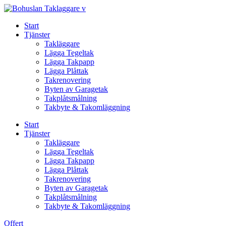
Skip
to
Start
content
Tjänster
Takläggare
Lägga Tegeltak
Lägga Takpapp
Lägga Plåttak
Takrenovering
Byten av Garagetak
Takplåtsmålning
Takbyte & Takomläggning
Start
Tjänster
Takläggare
Lägga Tegeltak
Lägga Takpapp
Lägga Plåttak
Takrenovering
Byten av Garagetak
Takplåtsmålning
Takbyte & Takomläggning
Offert