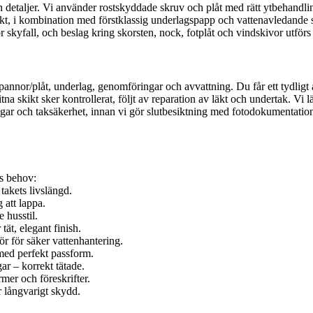
h detaljer. Vi använder rostskyddade skruv och plåt med rätt ytbehandl
h vikt, i kombination med förstklassig underlagspapp och vattenavledand
skyfall, och beslag kring skorsten, nock, fotplåt och vindskivor utförs s
annor/plåt, underlag, genomföringar och avvattning. Du får ett tydligt åt
tna skikt sker kontrollerat, följt av reparation av läkt och undertak. Vi 
ingar och taksäkerhet, innan vi gör slutbesiktning med fotodokumentatio
ns behov:
akets livslängd.
g att lappa.
 husstil.
ät, elegant finish.
r för säker vattenhantering.
 med perfekt passform.
ar – korrekt tätade.
mer och föreskrifter.
 långvarigt skydd.