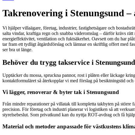
Takrenovering i Stenungsund – a
Vi hjälper villaägare, företag, industrier, fastighetsägare och bostads
salta vindar, kraftiga regn och snabba väderomslag – därför krävs rätt 
energieffektivitet, ventilation och fuktsäkerhet. Oavsett om du har plå
tar fram ett tydligt åtgärdsförslag och lämnar en skriftlig offert med
ser bra ut länge.
Behöver du trygg takservice i Stenungsund
Upptäcker du mossa, spruckna pannor, rost i plåten eller läckage kring 
kontaktformuläret så återkopplar vi med förslag på besiktningstid och en
Vi lägger, renoverar & byter tak i Stenungsund
Från mindre reparationer på villatak till kompletta takbyten på större f
precision. För företag och industri planerar vi logistiken så att ver
styrelsebeslut. Som privatkund kan du nyttja ROT-avdrag och få hjälp m
Material och metoder anpassade för västkustens klim