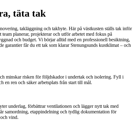
a, täta tak
enovering, takläggning och takbyte. Här på västkusten ställs tak inför
rt team planerar, projekterar och utför arbetet med fokus på
byggnad och budget. Vi börjar alltid med en professionell besiktning,
de garantier får du ett tak som klarar Stenungsunds kustklimat – och
ch minskar risken för följdskador i undertak och isolering. Fyll i
 en ren och säker arbetsplats från start till mål.
byter underlag, förbättrar ventilationen och lägger nytt tak med
e får samordning, etappindelning och tydlig dokumentation för
 och vind.