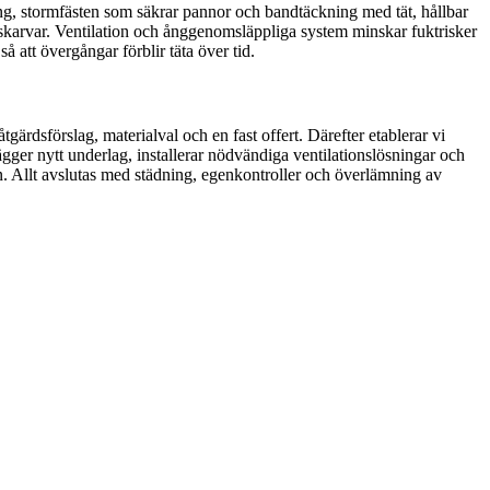
ing, stormfästen som säkrar pannor och bandtäckning med tät, hållbar
e skarvar. Ventilation och ånggenomsläppliga system minskar fuktrisker
å att övergångar förblir täta över tid.
gärdsförslag, materialval och en fast offert. Därefter etablerar vi
lägger nytt underlag, installerar nödvändiga ventilationslösningar och
n. Allt avslutas med städning, egenkontroller och överlämning av