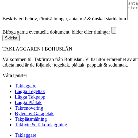
Beskriv ert behov, förutsättningar, antal m2 & önskat startdatum
Bifoga gärna eventuella dokument, bilder eller ritningar
Bifoga gärna eventuella dokument, bilder eller ritningar
Skicka
TAKLÄGGAREN I BOHUSLÄN
Välkommen till Takfirman från Bohuslän. Vi har stor erfarenhet av att a
arbeta med är de följande: tegeltak, plåttak, papptak & sedumtak.
Våra tjänster
Takläggare
Lägga Tegeltak
Lägga Takpapp
Lägga Plåttak
Takrenovering
Byten av Garagetak
Takplåtsmålning
Takbyte & Takomläggning
Takläggare