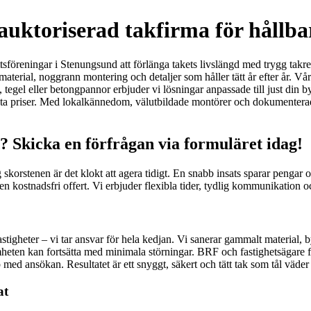
uktoriserad takfirma för hållbar
rättsföreningar i Stenungsund att förlänga takets livslängd med trygg takr
material, noggrann montering och detaljer som håller tätt år efter år. Vå
t, tegel eller betongpannor erbjuder vi lösningar anpassade till just din 
 fasta priser. Med lokalkännedom, välutbildade montörer och dokumentera
? Skicka en förfrågan via formuläret idag!
skorstenen är det klokt att agera tidigt. En snabb insats sparar pengar o
 kostnadsfri offert. Vi erbjuder flexibla tider, tydlig kommunikation och
astigheter – vi tar ansvar för hela kedjan. Vi sanerar gammalt material, 
ksamheten kan fortsätta med minimala störningar. BRF och fastighetsägar
ed ansökan. Resultatet är ett snyggt, säkert och tätt tak som tål väder
at