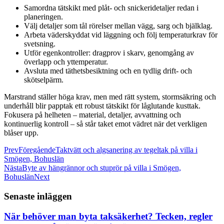
Samordna tätskikt med plåt- och snickeridetaljer redan i
planeringen.
Välj detaljer som tål rörelser mellan vägg, sarg och bjälklag.
Arbeta väderskyddat vid läggning och följ temperaturkrav för
svetsning.
Utför egenkontroller: dragprov i skarv, genomgång av
överlapp och yttemperatur.
Avsluta med täthetsbesiktning och en tydlig drift- och
skötselpärm.
Marstrand ställer höga krav, men med rätt system, stormsäkring och
underhåll blir papptak ett robust tätskikt för låglutande kusttak.
Fokusera på helheten – material, detaljer, avvattning och
kontinuerlig kontroll – så står taket emot vädret när det verkligen
blåser upp.
Prev
Föregående
Taktvätt och algsanering av tegeltak på villa i
Smögen, Bohuslän
Nästa
Byte av hängrännor och stuprör på villa i Smögen,
Bohuslän
Next
Senaste inläggen
När behöver man byta taksäkerhet? Tecken, regler