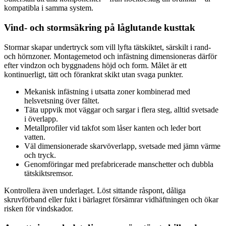
kompatibla i samma system.
Vind- och stormsäkring på låglutande kusttak
Stormar skapar undertryck som vill lyfta tätskiktet, särskilt i rand-
och hörnzoner. Montagemetod och infästning dimensioneras därför
efter vindzon och byggnadens höjd och form. Målet är ett
kontinuerligt, tätt och förankrat skikt utan svaga punkter.
Mekanisk infästning i utsatta zoner kombinerad med
helsvetsning över fältet.
Täta uppvik mot väggar och sargar i flera steg, alltid svetsade
i överlapp.
Metallprofiler vid takfot som låser kanten och leder bort
vatten.
Väl dimensionerade skarvöverlapp, svetsade med jämn värme
och tryck.
Genomföringar med prefabricerade manschetter och dubbla
tätskiktsremsor.
Kontrollera även underlaget. Löst sittande råspont, dåliga
skruvförband eller fukt i bärlagret försämrar vidhäftningen och ökar
risken för vindskador.