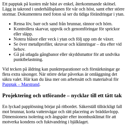
Ett papptak på kusten mår bäst av enkel, återkommande skötsel.
Lägg in takrond i underhållsplanen för vår och höst, samt efter större
stormar. Dokumentera med foton så ser du tidiga förändringar i ytan.
Rensa löv, barr och sand från brunnar, rännor och hörn.
Kontrollera skarvar, uppvik och genomföringar för sprickor
eller släpp.
Notera blåsor eller veck i ytan och följ upp om de växer.
Se över metallprofiler, skruvar och klämringar – dra efter vid
behov.
Gå på utlagda gångbanor eller skyddsmattor för att undvika
punktbelastning.
Vid tecken på åldring kan punktreparationer och förstärkningar ge
flera extra säsonger. När större delar påverkas är omläggning det
säkra valet. Här kan du läsa mer om arbetssätt och materialval för
Papptak – Marstrand
.
Projektering och utförande – nycklar till ett tätt tak
En lyckad papplösning börjar på ritbordet. Säkerställ tillräckligt fall
mot brunnar, korta vattenvägar och rätt placering av bräddavlopp.
Dimensionera isolering och ångspärr efter inomhusklimat för att
motverka kondens och fuktvandring i bjälklaget.