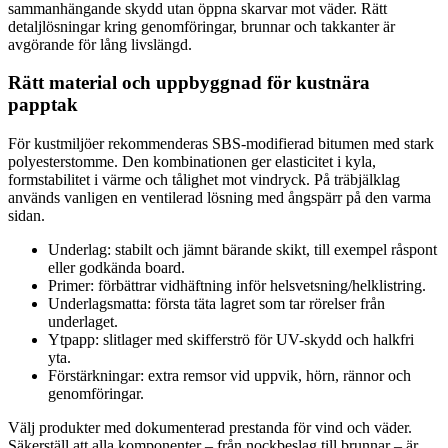
sammanhängande skydd utan öppna skarvar mot väder. Rätt
detaljlösningar kring genomföringar, brunnar och takkanter är
avgörande för lång livslängd.
Rätt material och uppbyggnad för kustnära
papptak
För kustmiljöer rekommenderas SBS-modifierad bitumen med stark
polyesterstomme. Den kombinationen ger elasticitet i kyla,
formstabilitet i värme och tålighet mot vindryck. På träbjälklag
används vanligen en ventilerad lösning med ångspärr på den varma
sidan.
Underlag: stabilt och jämnt bärande skikt, till exempel råspont
eller godkända board.
Primer: förbättrar vidhäftning inför helsvetsning/helklistring.
Underlagsmatta: första täta lagret som tar rörelser från
underlaget.
Ytpapp: slitlager med skifferströ för UV-skydd och halkfri
yta.
Förstärkningar: extra remsor vid uppvik, hörn, rännor och
genomföringar.
Välj produkter med dokumenterad prestanda för vind och väder.
Säkerställ att alla komponenter – från nockbeslag till brunnar – är